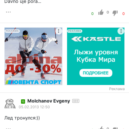
Davno uje pora...
0
0
0
РЕКЛАМА
РЕКЛАМА
Реклама
Molchanov Evgeny
889
15
05.02.2013 12:50
Лед тронулся:))
0