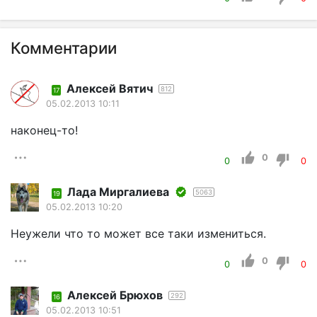
Комментарии
Алексей Вятич
812
17
05.02.2013 10:11
наконец-то!
0
0
0
Лада Миргалиева
5063
19
05.02.2013 10:20
Неужели что то может все таки измениться.
0
0
0
Aлексей Брюхов
292
16
05.02.2013 10:51