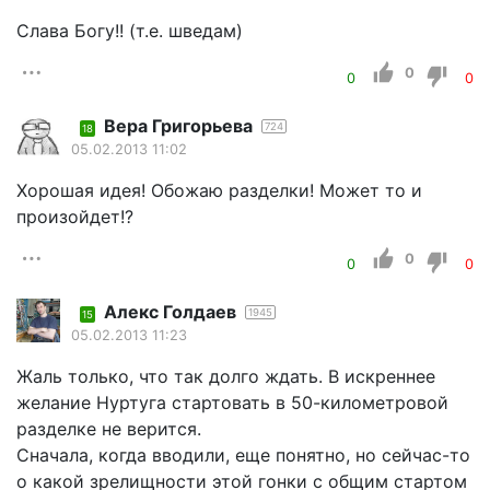
Слава Богу!! (т.е. шведам)
0
0
0
Вера Григорьева
724
18
05.02.2013 11:02
Хорошая идея! Обожаю разделки! Может то и
произойдет!?
0
0
0
Алекс Голдаев
1945
15
05.02.2013 11:23
Жаль только, что так долго ждать. В искреннее
желание Нуртуга стартовать в 50-километровой
разделке не верится.
Сначала, когда вводили, еще понятно, но сейчас-то
о какой зрелищности этой гонки с общим стартом