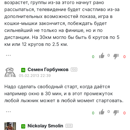
возрастет, группы из-за этого начнут рано
рассыпаться, телевидение будет счастливо из-за
дополнительных возможностей показа, игра в
кошки-мышки закончится, побеждать будет
сильнейший не только на финише, но и по
дистанции. На 30км могло бы быть 6 кругов по 5
км или 12 кругов по 2.5 км.
0
0
0
Cемен Горбунков
100
16
05.02.2013 22:39
Надо сделать свободный старт, когда даётся
например окно в 30 мин, и в этот промежуток
любой лыжник может в любой момент стартовать.
0
0
0
Nickolay Smolin
505
13