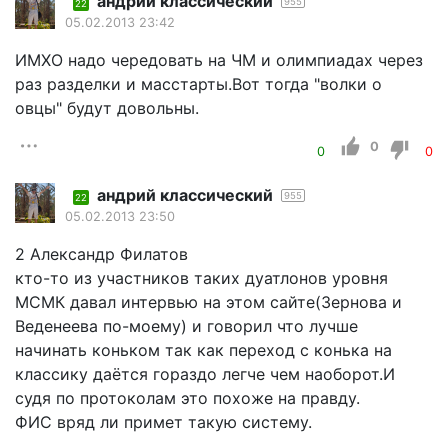
андрий классический
955
22
05.02.2013 23:42
ИМХО надо чередовать на ЧМ и олимпиадах через
раз разделки и масстарты.Вот тогда "волки о
овцы" будут довольны.
0
0
0
андрий классический
955
22
05.02.2013 23:50
2 Александр Филатов
кто-то из участников таких дуатлонов уровня
МСМК давал интервью на этом сайте(Зернова и
Веденеева по-моему) и говорил что лучше
начинать коньком так как переход с конька на
классику даётся гораздо легче чем наоборот.И
судя по протоколам это похоже на правду.
ФИС вряд ли примет такую систему.