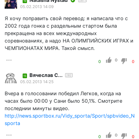
Natasha Nystad
2871
19
05.02.2013 14:09
Я хочу поправить свой перевод: я написала что с
2002 года гонка с раздельным стартом была
прекращена на всех международных
соревнованиях, а надо НА ОЛИМПИЙСКИХ ИГРАХ и
ЧЕМПИОНАТАХ МИРА. Такой смысл.
0
0
0
Вячеслав С...
282
15
05.02.2013 14:25
Вчера в голосовании победил Легков, когда на
часах было 00:00 у Сани было 50,1%. Смотрите
последнии минуты видео.
http://news.sportbox.ru/Vidy_sporta/Sport/spbvideo_N
sporta
0
0
0