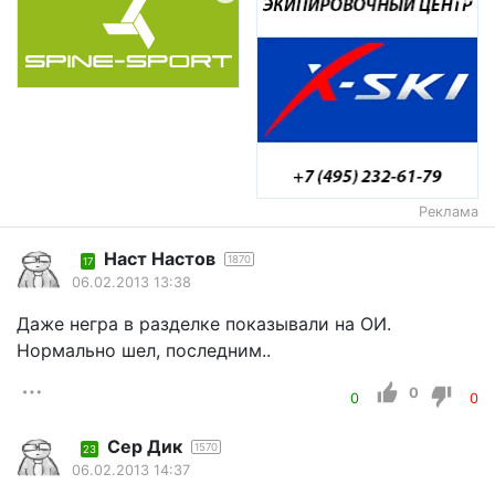
Реклама
Наст Настов
1870
17
06.02.2013 13:38
Даже негра в разделке показывали на ОИ.
Нормально шел, последним..
0
0
0
Сер Дик
1570
23
06.02.2013 14:37