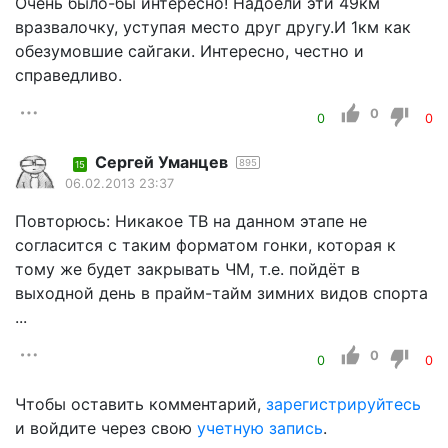
Очень было-бы интересно! Надоели эти 49км
вразвалочку, уступая место друг другу.И 1км как
обезумовшие сайгаки. Интересно, честно и
справедливо.
0
0
0
Cергей Уманцев
895
15
06.02.2013 23:37
Повторюсь: Никакое ТВ на данном этапе не
согласится с таким форматом гонки, которая к
тому же будет закрывать ЧМ, т.е. пойдёт в
выходной день в прайм-тайм зимних видов спорта
...
0
0
0
Чтобы оставить комментарий,
зарегистрируйтесь
и войдите через свою
учетную запись
.