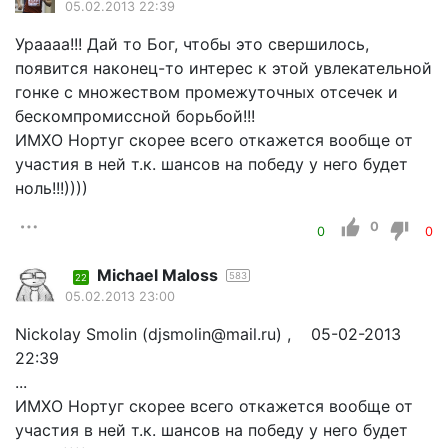
05.02.2013 22:39
Ураааа!!! Дай то Бог, чтобы это свершилось,
появится наконец-то интерес к этой увлекательной
гонке с множеством промежуточных отсечек и
бескомпромиссной борьбой!!!
ИМХО Нортуг скорее всего откажется вообще от
участия в ней т.к. шансов на победу у него будет
ноль!!!))))
0
0
0
Michael Maloss
583
22
05.02.2013 23:00
Nickolay Smolin (djsmolin@mail.ru) , 05-02-2013
22:39
...
ИМХО Нортуг скорее всего откажется вообще от
участия в ней т.к. шансов на победу у него будет