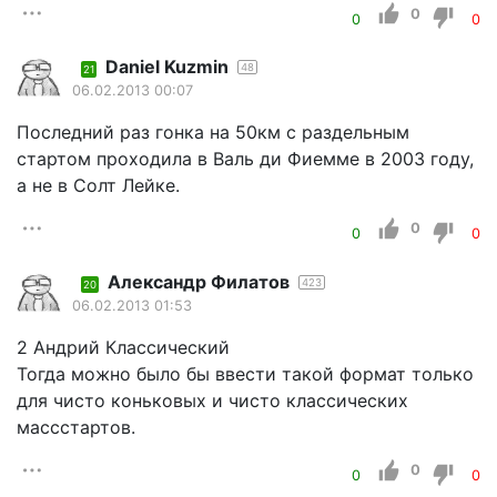
0
0
0
Daniel Kuzmin
48
21
06.02.2013 00:07
Последний раз гонка на 50км с раздельным
стартом проходила в Валь ди Фиемме в 2003 году,
а не в Солт Лейке.
0
0
0
Александр Филатов
423
20
06.02.2013 01:53
2 Андрий Классический
Тогда можно было бы ввести такой формат только
для чисто коньковых и чисто классических
массстартов.
0
0
0