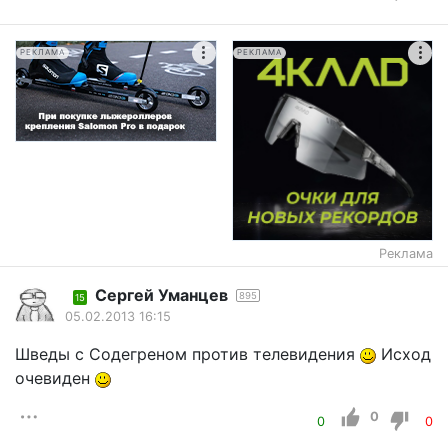
РЕКЛАМА
РЕКЛАМА
Реклама
Cергей Уманцев
895
15
05.02.2013 16:15
Шведы с Содегреном против телевидения
Исход
очевиден
0
0
0