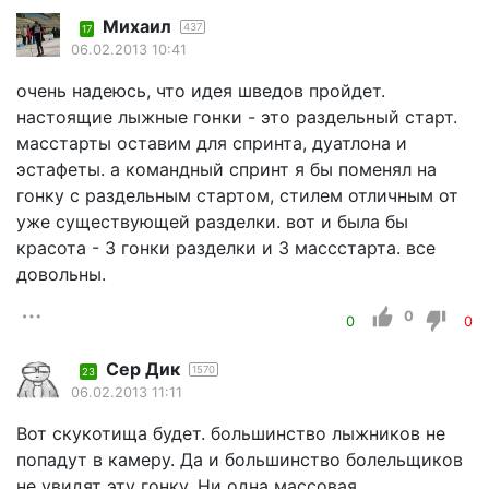
Михаил
437
17
06.02.2013 10:41
очень надеюсь, что идея шведов пройдет.
настоящие лыжные гонки - это раздельный старт.
масстарты оставим для спринта, дуатлона и
эстафеты. а командный спринт я бы поменял на
гонку с раздельным стартом, стилем отличным от
уже существующей разделки. вот и была бы
красота - 3 гонки разделки и 3 массстарта. все
довольны.
0
0
0
Сер Дик
1570
23
06.02.2013 11:11
Вот скукотища будет. большинство лыжников не
попадут в камеру. Да и большинство болельщиков
не увидят эту гонку. Ни одна массовая