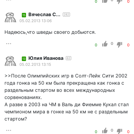
0
0
Вячеслав С...
282
15
05.02.2013 13:06
Надеюсь,что шведы своего добьются.
0
0
0
Юлия Иванова
62
13
05.02.2013 13:15
>>После Олимпийских игр в Солт-Лейк Сити 2002
года гонка на 50 км была прекращена как гонка с
раздельным стартом во всех международных
сорвенованиях.
А разве в 2003 на ЧМ в Валь ди Фиемме Кукал стал
чемпионом мира в гонке на 50 км не с раздельным
стартом?
0
0
0