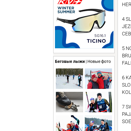
HER
4 S
JEZ
CEB
5 N
BRU
Беговые лыжи
| Новые фото
FAL
6 K
SLO
KOL
7 S
PAJ
SOE