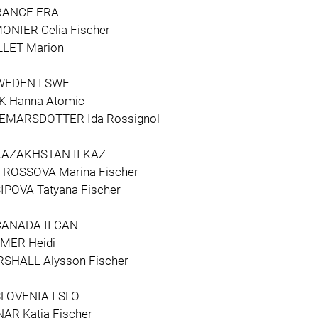
RANCE FRA
ONIER Celia Fischer
LLET Marion
WEDEN I SWE
K Hanna Atomic
EMARSDOTTER Ida Rossignol
KAZAKHSTAN II KAZ
ROSSOVA Marina Fischer
IPOVA Tatyana Fischer
CANADA II CAN
MER Heidi
SHALL Alysson Fischer
SLOVENIA I SLO
NAR Katja Fischer