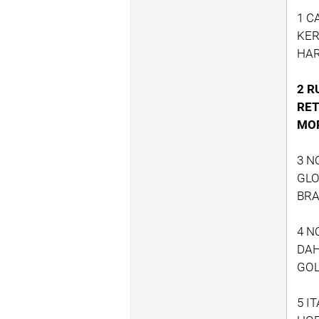
1 C
KER
HAR
2 R
RET
MOR
3 N
GLO
BRA
4 N
DAH
GOL
5 IT