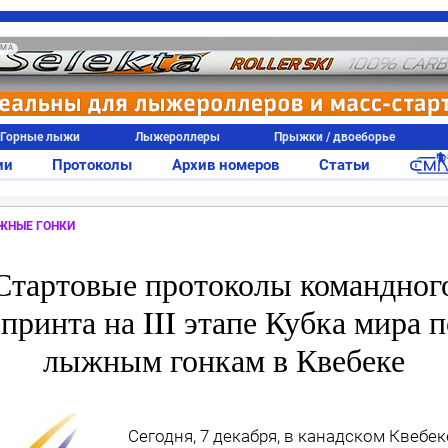
АМА
Горные лыжи
Лыжероллеры
Прыжки / двоеборье
ии
Протоколы
Архив номеров
Статьи
ЖНЫЕ ГОНКИ
Стартовые протоколы командног
спринта на III этапе Кубка мира п
лыжным гонкам в Квебеке
Сегодня, 7 декабря, в канадском Квебек