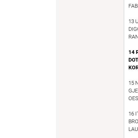
FAB
13 
DIG
RAN
14 
DOT
KOR
15 
GJE
OES
16 I
BRO
LAU