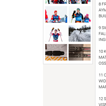
8 F
AYM
BUI
9 S
FAL
ING
10 
MAT
OSS
11 
WID
MAR
12 
VIS