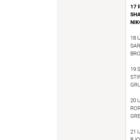
17 
SHA
NIK
18 
SAR
BRO
19 
STI
GRU
20 
ROR
GRE
21 
BJO