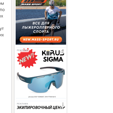
ем
 по
ых
ут
их
РЕКЛАМА
РЕКЛАМА