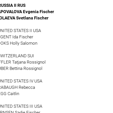
RUSSIA II RUS
POVALOVA Evgenia Fischer
OLAEVA Svetlana Fischer
UNITED STATES II USA
GENT Ida Fischer
OKS Holly Salomon
SWITZERLAND SUI
FFLER Tatjana Rossignol
BER Bettina Rossignol
UNITED STATES IV USA
ABAUGH Rebecca
GG Caitlin
UNITED STATES III USA
RNSEN Sadie Fischer