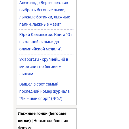
Александр Вертышев: как
выбрать беговые лыжи,
лыжные ботинки, лыжные
палки, лыжные мази?
Юрий Каминский. Книга "От
школьной скамьи до
олимпийской медали".
Skisport.ru - крупнейший в
мире сайт по беговым
лыжам
Вышел в свет самый
последний номер журнала
"Лыжный спорт" (№67)
Лыжные гонки (беговые
лыжи)
| Новые сообщения
форума