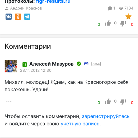
Протоколы:
flgr-results.ru
Андрей Краснов
1
7184
0
0
0
Комментарии
Алексей Мазуров
5356
18
28.11.2012 12:30
Михаил, молодец! Ждем, как на Красногорке себя
покажешь. Удачи!
0
0
0
Чтобы оставить комментарий,
зарегистрируйтесь
и войдите через свою
учетную запись
.