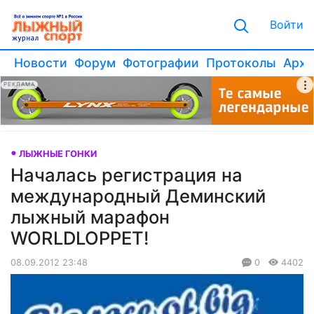
Войти
Новости
Форум
Фотографии
Протоколы
Архи
РЕКЛАМА
ЛЫЖНЫЕ ГОНКИ
Началась регистрация на
международный Деминский
лыжный марафон
WORLDLOPPET!
08.09.2012 23:48
0
4402