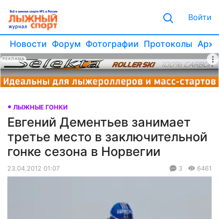
Войти
Новости
Форум
Фотографии
Протоколы
Архи
РЕКЛАМА
ЛЫЖНЫЕ ГОНКИ
Евгений Дементьев занимает
третье место в заключительной
гонке сезона в Норвегии
23.04.2012 01:07
3
6461