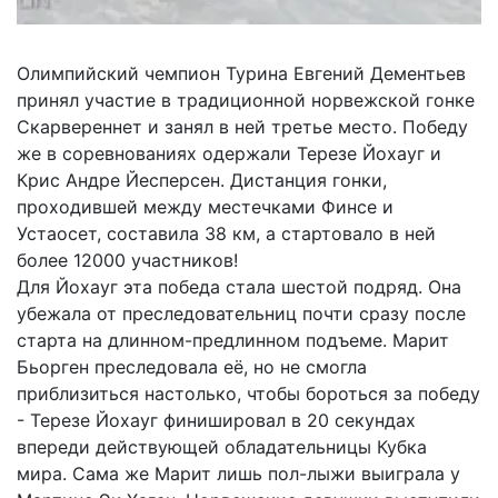
Олимпийский чемпион Турина Евгений Дементьев
принял участие в традиционной норвежской гонке
Скарвереннет и занял в ней третье место. Победу
же в соревнованиях одержали Терезе Йохауг и
Крис Андре Йесперсен. Дистанция гонки,
проходившей между местечками Финсе и
Устаосет, составила 38 км, а стартовало в ней
более 12000 участников!
Для Йохауг эта победа стала шестой подряд. Она
убежала от преследовательниц почти сразу после
старта на длинном-предлинном подъеме. Марит
Бьорген преследовала её, но не смогла
приблизиться настолько, чтобы бороться за победу
- Терезе Йохауг финишировал в 20 секундах
впереди действующей обладательницы Кубка
мира. Сама же Марит лишь пол-лыжи выиграла у