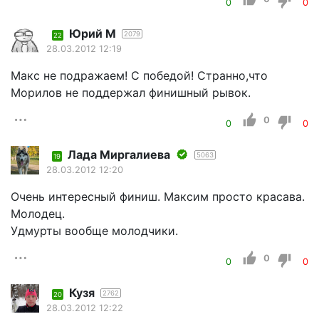
0
0
Юрий М
2079
22
28.03.2012 12:19
Макс не подражаем! С победой! Странно,что
Морилов не поддержал финишный рывок.
0
0
0
Лада Миргалиева
5063
19
28.03.2012 12:20
Очень интересный финиш. Максим просто красава.
Молодец.
Удмурты вообще молодчики.
0
0
0
Кузя
2762
20
28.03.2012 12:22