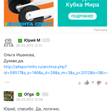
Реклама
Юрий М
2079
22
28.03.2012 12:51
Ольга Ишанова,
Думаю,да.
http://allsportinfo.ru/archive.php?
id=58517&s_s=146&s_d=28&s_m=3&s_y=2012&b=0&l=4
0
0
0
Оl'ga
986
20
28.03.2012 12:56
Юрий, спасибо. Да, логично.