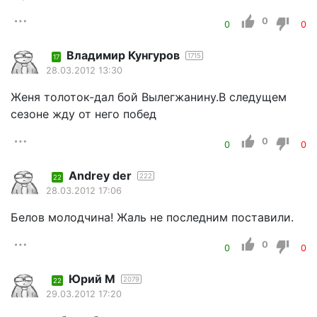
0
0
0
Владимир Кунгуров
1715
17
28.03.2012 13:30
Женя толоток-дал бой Вылегжанину.В следущем
сезоне жду от него побед
0
0
0
Andrey der
222
22
28.03.2012 17:06
Белов молодчина! Жаль не последним поставили.
0
0
0
Юрий М
2079
22
29.03.2012 17:20