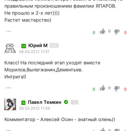
правильным произношением фамилии ЯПАРОВ.
Не прошло и 2-х лет))))
Растет мастерство)
0
0
0
Юрий М
2079
22
28.03.2012 11:51
Класс! На последний этап уходят вместе
Морилов,Вылегжанин,Дементьев.
Интрига!)
0
0
0
Павел Темкин
829
16
28.03.2012 11:56
Комментатор - Алексей Осин - знатный олень))
0