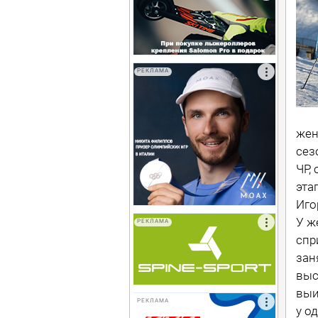
РЕКЛАМА
жен
сез
ЧР,
эта
Иго
У ж
РЕКЛАМА
спр
зан
выс
выи
РЕКЛАМА
у о