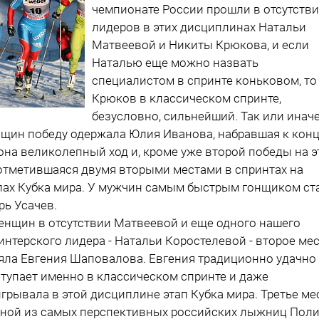
чемпионате России прошли в отсутств
лидеров в этих дисциплинах Натальи
Матвеевой и Никиты Крюкова, и если
Наталью еще можно назвать
специалистом в спринте коньковом, то
Крюков в классическом спринте,
безусловно, сильнейший. Так или иначе
щин победу одержала Юлия Иванова, набравшая к конц
она великолепный ход и, кроме уже второй победы на 
 отметившаяся двумя вторыми местами в спринтах на
пах Кубка мира. У мужчин самым быстрым гонщиком ст
рь Усачев.
енщин в отсутствии Матвеевой и еще одного нашего
интерского лидера - Натальи Коростелевой - второе ме
яла Евгения Шаповалова. Евгения традиционно удачно
тупает именно в классическом спринте и даже
грывала в этой дисциплине этап Кубка мира. Третье ме
дной из самых перспективных российских лыжниц Пол