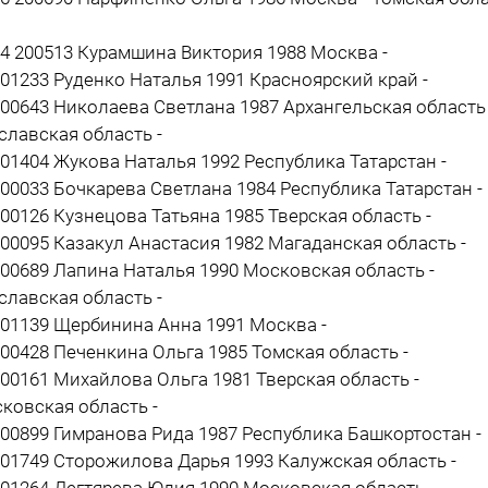
24 200513 Курамшина Виктория 1988 Москва -
201233 Руденко Наталья 1991 Красноярский край -
200643 Николаева Светлана 1987 Архангельская область 
славская область -
201404 Жукова Наталья 1992 Республика Татарстан -
200033 Бочкарева Светлана 1984 Республика Татарстан -
200126 Кузнецова Татьяна 1985 Тверская область -
200095 Казакул Анастасия 1982 Магаданская область -
200689 Лапина Наталья 1990 Московская область -
славская область -
201139 Щербинина Анна 1991 Москва -
200428 Печенкина Ольга 1985 Томская область -
200161 Михайлова Ольга 1981 Тверская область -
ковская область -
200899 Гимранова Рида 1987 Республика Башкортостан -
201749 Сторожилова Дарья 1993 Калужская область -
201264 Дегтярева Юлия 1990 Московская область -