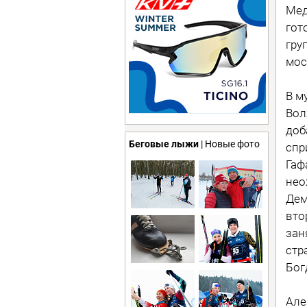
Мед
гот
гру
мос
В м
Вол
доб
Беговые лыжи
| Новые фото
спр
Гаф
нео
Дем
вто
зан
стр
Бог
Але