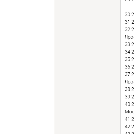
-
30 
31 
32 
Яро
33 
34 
35 
36 
37 
Яро
38 
39 
40 
Мос
41 
42 
43 