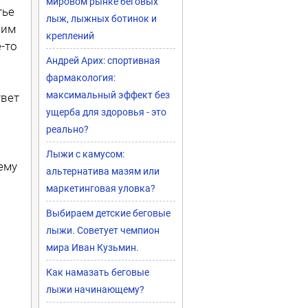
мировом рынке беговых
тье
лыж, лыжных ботинок и
ним
креплений
-то
Андрей Арих: спортивная
фармакология:
максимальный эффект без
твет
ущерба для здоровья - это
реально?
Лыжи с камусом:
ему
альтернатива мазям или
маркетинговая уловка?
Выбираем детские беговые
лыжи. Советует чемпион
мира Иван Кузьмин.
Как намазать беговые
лыжи начинающему?