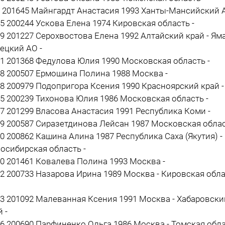
7 201645 Майнгардт Анастасия 1993 Ханты-Мансийский А
15 200244 Ускова Елена 1974 Кировская область -
19 201227 Серохвостова Елена 1992 Алтайский край - Ям
ецкий АО -
21 201368 Федулова Юлия 1990 Московская область -
28 200507 Ермошина Полина 1988 Москва -
18 200979 Подопригора Ксения 1990 Красноярский край -
25 200239 Тихонова Юлия 1986 Московская область -
27 201299 Власова Анастасия 1991 Республика Коми -
29 200587 Сиразетдинова Лейсан 1987 Московская облас
30 200862 Кашина Алина 1987 Республика Саха (Якутия) -
осибирская область -
20 201461 Ковалева Полина 1993 Москва -
22 200733 Назарова Ирина 1989 Москва - Кировская обл
23 201092 Малеванная Ксения 1991 Москва - Хабаровски
 -
26 200690 Парфиненко Ольга 1986 Москва - Томская обл