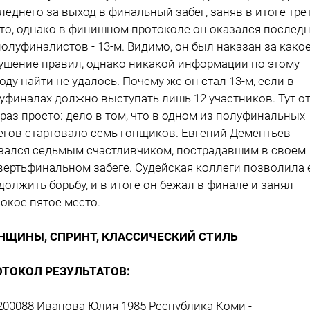
леднего за выход в финальный забег, заняв в итоге тре
то, однако в финишном протоколе он оказался послед
полуфиналистов - 13-м. Видимо, он был наказан за какое
ушение правил, однако никакой информации по этому
оду найти не удалось. Почему же он стал 13-м, если в
уфиналах должно выступать лишь 12 участников. Тут о
 раз просто: дело в том, что в одном из полуфинальных
егов стартовало семь гонщиков. Евгений Дементьев
зался седьмым счастливчиком, пострадавшим в своем
вертьфинальном забеге. Судейская коллеги позволила 
должить борьбу, и в итоге он бежал в финале и занял
окое пятое место.
НЩИНЫ, СПРИНТ, КЛАССИЧЕСКИЙ СТИЛЬ
ОТОКОЛ РЕЗУЛЬТАТОВ:
 200088 Иванова Юлия 1985 Республика Коми -