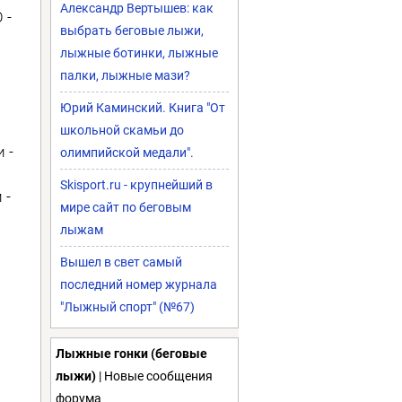
Александр Вертышев: как
 -
выбрать беговые лыжи,
лыжные ботинки, лыжные
палки, лыжные мази?
Юрий Каминский. Книга "От
школьной скамьи до
 -
олимпийской медали".
Skisport.ru - крупнейший в
 -
мире сайт по беговым
лыжам
Вышел в свет самый
последний номер журнала
"Лыжный спорт" (№67)
Лыжные гонки (беговые
лыжи)
| Новые сообщения
форума