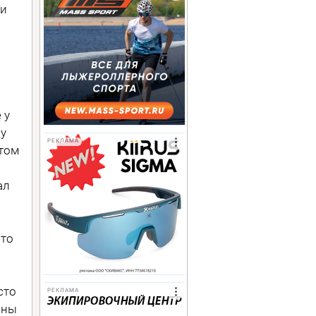
ии
 у
у
РЕКЛАМА
этом
ал
сто
сто
РЕКЛАМА
ины