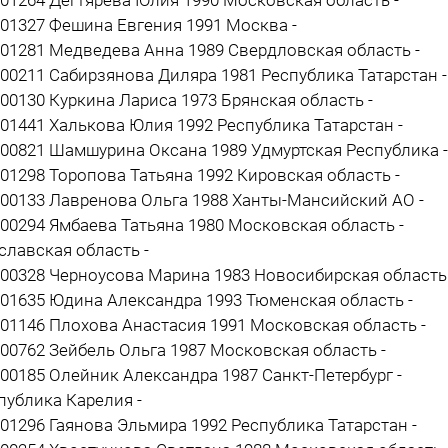
201327 Фешина Евгения 1991 Москва -
201281 Медведева Анна 1989 Свердловская область -
200211 Сабирзянова Диляра 1981 Республика Татарстан -
200130 Куркина Лариса 1973 Брянская область -
201441 Халькова Юлия 1992 Республика Татарстан -
200821 Шамшурина Оксана 1989 Удмуртская Республика -
201298 Торопова Татьяна 1992 Кировская область -
200133 Лавренова Ольга 1988 Ханты-Мансийский АО -
200294 Ямбаева Татьяна 1980 Московская область -
славская область -
200328 Черноусова Марина 1983 Новосибирская область 
201635 Юдина Александра 1993 Тюменская область -
201146 Плохова Анастасия 1991 Московская область -
200762 Зейбель Ольга 1987 Московская область -
200185 Олейник Александра 1987 Санкт-Петербург -
публика Карелия -
201296 Гаянова Эльмира 1992 Республика Татарстан -