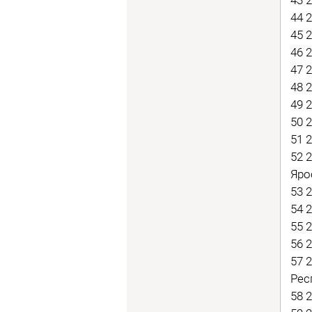
44 
45 
46 
47 
48 
49 
50 
51 
52 
Яро
53 
54 
55 
56 
57 
Рес
58 