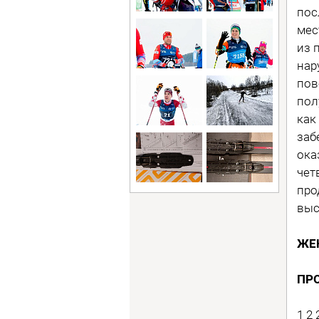
пос
мес
из 
нар
пов
пол
как
заб
ока
чет
про
выс
ЖЕ
ПР
1 2