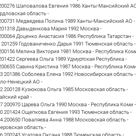
 200276 Шаповалова Евгения 1986 Ханты-Мансийский АО
рдловская область -
 200731 Медведева Полина 1989 Ханты-Мансийский АО -
 201318 Давыденкова Мария 1992 Москва -
 200064 Доценко Анастасия 1986 Республика Татарстан -
1 201259 Годованиченко Дарья 1991 Тюменская область -
 200156 Мелина Виктория 1981 Москва - Республика Коми
 201422 Сергеева Ольга 1989 Удмуртская Республика -
 200655 Савина Кристина 1987 Москва - Республика Коми
13 201386 Соболева Елена 1992 Новосибирская область -
ло-Ненецкий АО -
12 200128 Кузюкова Ольга 1985 Московская область -
айский край -
17 200970 Царева Ольга 1990 Москва - Республика Коми -
10 201424 Ощепкова Евгения 1993 Тюменская область -
14 200650 Поваляева Анна 1988 Московская область -
еровская область -
16 200243 Усатова Оксана 1988 Тюменская область -