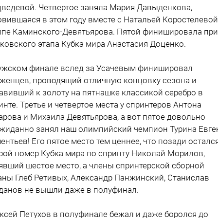
ведевой. Четвертое заняла Мария Давыденкова,
овившаяся в этом году вместе с Натальей Коростелевой
ппе Каминского-Девятьярова. Пятой финишировала при
ковского этапа Кубка мира Анастасия Доценко.
ужском финале вслед за Усачевым финишировал
женцев, проводящий отличную концовку сезона и
авивший к золоту на пятнашке классикой серебро в
инте. Третье и четвертое места у спринтеров Антона
арова и Михаила Девятьярова, а вот пятое довольно
жиданно занял наш олимпийский чемпион Турина Евге
ентьев! Его пятое место тем ценнее, что позади осталс
рой номер Кубка мира по спринту Николай Морилов,
явший шестое место, а члены спринтерской сборной
аны Глеб Ретивых, Александр Панжинский, Станислав
данов не вышли даже в полуфинал.
ксей Петухов в полуфинале бежал и даже боролся до