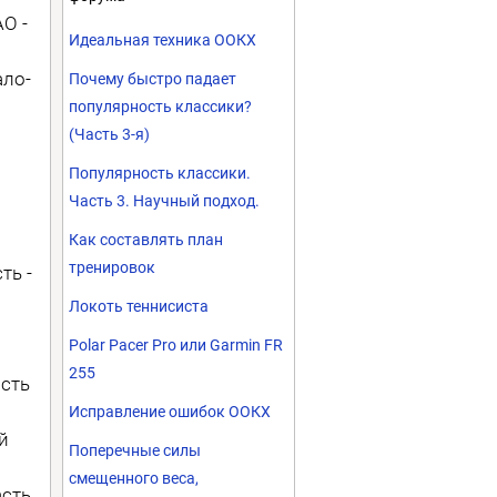
О -
Идеальная техника ООКХ
ало-
Почему быстро падает
популярность классики?
(Часть 3-я)
Популярность классики.
Часть 3. Научный подход.
Как составлять план
тренировок
ть -
Локоть теннисиста
Polar Pacer Pro или Garmin FR
255
асть
Исправление ошибок ООКХ
й
Поперечные силы
смещенного веса,
асть