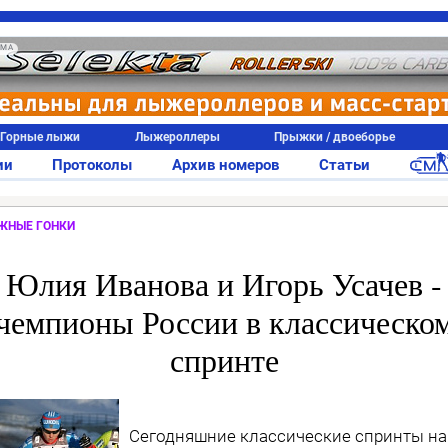
АМА
Горные лыжи
Лыжероллеры
Прыжки / двоеборье
ии
Протоколы
Архив номеров
Статьи
ЖНЫЕ ГОНКИ
Юлия Иванова и Игорь Усачев -
чемпионы России в классическо
спринте
Сегодняшние классические спринты на