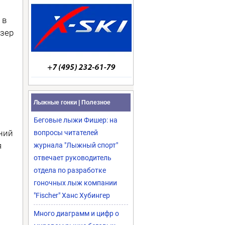
 в
зер
Лыжные гонки | Полезное
Беговые лыжи Фишер: на
ний
вопросы читателей
я
журнала "Лыжный спорт"
отвечает руководитель
отдела по разработке
гоночных лыж компании
"Fischer" Ханс Хубингер
Много диаграмм и цифр о