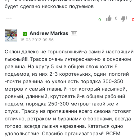
будет сделано несколько подъемов
0
0
0
Andrew Markas
187
14
15.03.2012 09:56
Склон далеко не горнолыжный-а самый настоящий
лыжный!!! Трасса очень интересная-но в основном
равнина. На кругу 5 км в общей сложности 6
подъемов, из них 2-3 коротеньких, один пологий
-почти равнина но уклон есть порядка 300-350
метров и самый главный-тот который насыпной,
ровный, длинный, крутоватый-в общем рабочий
подъем, порядка 250-300 метров-такой же и
спуск. Трассу на протяжении всего сезона готовят
отлично, ретраком и буранами с боронами, всегда
готово, всегда лыжня нарезанна. Кататься одно
удовольствие. Спасибо организаторам!! ВСЕМ