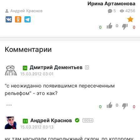
Ирина Артамонова
Андрей Краснов
5
4256
0
0
0
Комментарии
Дмитрий Дементьев
5
14
15.03.2012 03:01
"с неожиданно появившимся пересеченным
рельефом" - это как?
0
0
0
Андрей Краснов
19094
23
15.03.2012 03:13
ну там насыпали горнолыжный склон, по которому