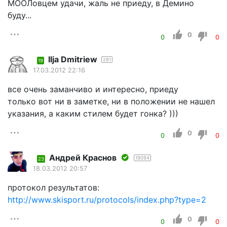
МООЛовцем удачи, жаль не приеду, в Демино
буду...
0
0
0
Ilja Dmitriew
281
19
17.03.2012 22:16
все очень заманчиво и интересно, приеду
только вот ни в заметке, ни в положении не нашел
указания, а каким стилем будет гонка? )))
0
0
0
Андрей Краснов
19094
23
18.03.2012 20:57
протокол результатов:
http://www.skisport.ru/protocols/index.php?type=2
0
0
0