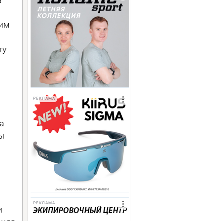
сим
ту
РЕКЛАМА
а
лы
РЕКЛАМА
и