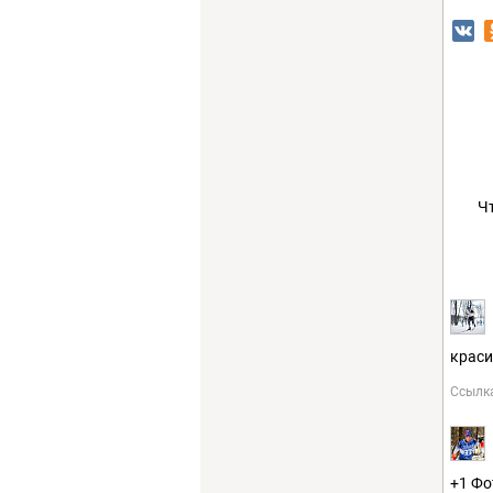
Ч
краси
Ссылк
+1 Фо