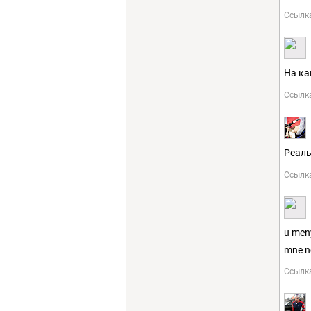
Ссылк
На ка
Ссылк
Реаль
Ссылк
u meny
mne ne
Ссылк