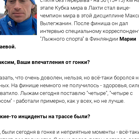
этапе Кубка мира в Лахти стал вице-
чемпион мира в этой дисциплине Мак
Вылегжанин. После финиша он дал
интервью специальному корреспонден
"Лыжного спорта" в Финляндии
Марии
аевой.
аксим, Ваши впечатления от гонки?
казать, что очень доволен, нельзя, но всё-таки боролся н
ных. На финише немного не получилось - здоровья, си
хватило. Лыжам сегодня поставлю "четыре", "четыре с
сом" - работали примерно, как у всех, но не лучше.
акие-то инциденты на трассе были?
а, были сегодня в гонке и неприятные моменты - всё-так