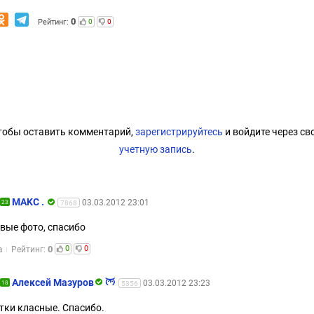
0
Рейтинг:
0
0
тобы оставить комментарий,
зарегистрируйтесь
и войдите через св
учетную запись
.
MAKC .
03.03.2012 23:01
23
7868
вые фото, спасибо
0
0
0
а
Рейтинг:
Алексей Мазуров
03.03.2012 23:23
18
5356
тки класные. Спасибо.