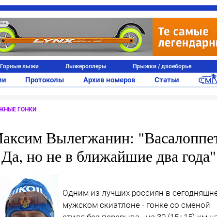
АМА
Горные лыжи
Лыжероллеры
Прыжки / двоеборье
ии
Протоколы
Архив номеров
Статьи
ЖНЫЕ ГОНКИ
аксим Вылегжанин: "Васалоппе
Да, но не в ближайшие два года"
Одним из лучших россиян в сегодняшн
мужском скиатлоне - гонке со сменой
стиля без перерыва - на 30 (15+15) км н