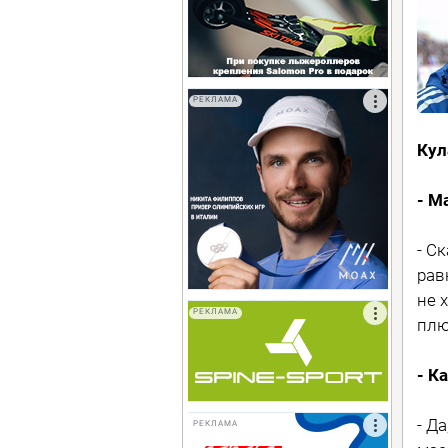
РЕКЛАМА
Кул
- М
- С
рав
не 
РЕКЛАМА
плю
- К
- Д
РЕКЛАМА