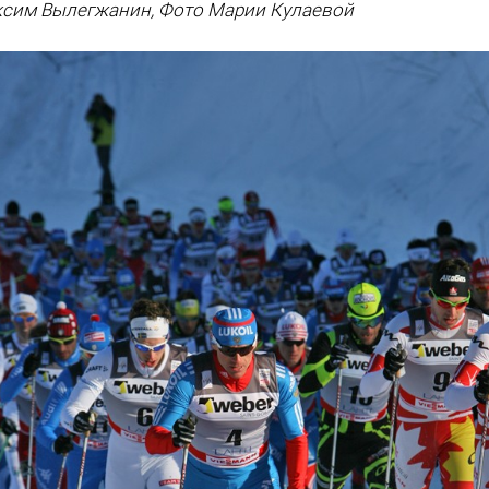
сим Вылегжанин, Фото Марии Кулаевой