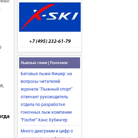
онял
в
о
Лыжные гонки | Полезное
Беговые лыжи Фишер: на
вопросы читателей
я,
журнала "Лыжный спорт"
отвечает руководитель
отдела по разработке
гоночных лыж компании
огда
"Fischer" Ханс Хубингер
Много диаграмм и цифр о