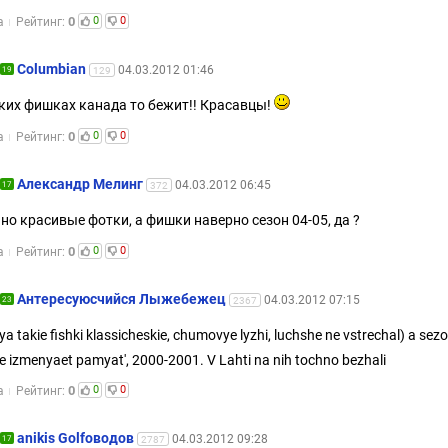
0
0
0
а
Рейтинг:
Columbian
04.03.2012 01:46
19
129
ких фишках канада то бежит!! Красавцы!
0
0
0
а
Рейтинг:
Александр Мелинг
04.03.2012 06:45
17
372
но красивые фотки, а фишки наверно сезон 04-05, да ?
0
0
0
а
Рейтинг:
Aнтересуюсчийся Лыжебежeц
04.03.2012 07:15
23
2367
a takie fishki klassicheskie, chumovye lyzhi, luchshe ne vstrechal) a sezon
 izmenyaet pamyat', 2000-2001. V Lahti na nih tochno bezhali
0
0
0
а
Рейтинг:
anikis Golfоводов
04.03.2012 09:28
17
2787