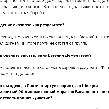
старт, все толкаются. Я даже падал, потом вставал, дог
 в классике, и в коньке. Все наступают, на лыжи, палки - 
ем, контактная борьба.
адение сказалось на результате?
е скажу, что очень сильно сказалось, я не "лежал", быстр
ал, догнал - в итоге почти не отстал от группы.
ак оцените выступление Евгения Дементьева?
умаю, быть в десятке - это очень хороший результат. Жен
 кажется, доволен.
автра здесь, в Лахти, стартует спринт, а в Швеции -
менитый 90-километровый марафон Васалоппет, ник
хотелось принять участие?