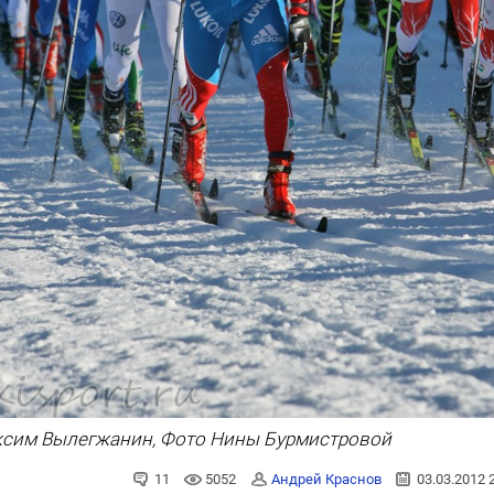
сим Вылегжанин, Фото Нины Бурмистровой
11
5052
Андрей Краснов
03.03.2012 