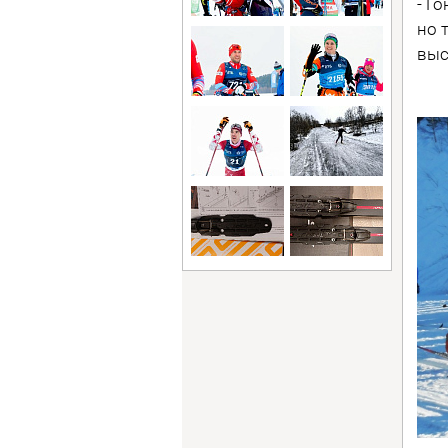
- Г
но 
выс