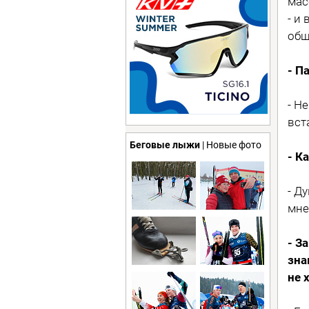
мас
- и
общ
- П
- Н
вст
Беговые лыжи
| Новые фото
- К
- Д
мне
- З
зна
не 