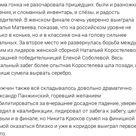
ама гонка не разочаровала пришедших: были и разножки
ения, и сломанный инвентарь, и слёзы, и радость
едителей. В женском финале очень уверенно выиграла
алья Матвеева, показав, что на российском уровне не
ько в коньке, но и в классике она на голову сильнее
альных. За второе место же развернулась борьба межд
им из лидеров женской сборной Натальей Коростелево
рашней победительницей Еленой Соболевой. Весь
альный забег более опытная Коростелева шла позади, 
ише сумела вырвать серебро.
ужчин также всё складывалось довольно драматично.
ксандр Панжинский, горевший желанием
билитироваться за вчерашнее досадное падение, увере
едил в квалификации, лидировал от забега к забегу, ше
вым и в финале, но Никита Крюков сумел на финишной
мой оказаться близко и уже в коридоре выиграл перво
то.