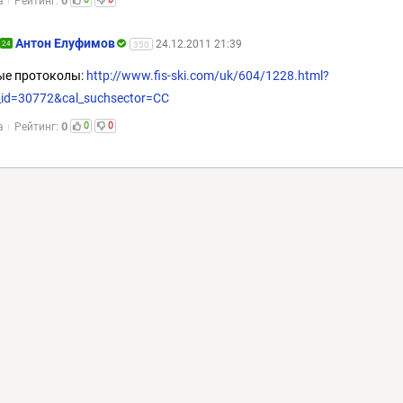
0
а
Рейтинг:
Антон Елуфимов
24.12.2011 21:39
24
350
ые протоколы:
http://www.fis-ski.com/uk/604/1228.html?
_id=30772&cal_suchsector=CC
0
0
0
а
Рейтинг: