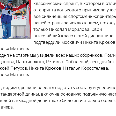
классический спринт, в котором в отли
от спринта конькового принимали учас
все сильнейшие спортсмены-спринтер
нашей страны за исключением, пожалу
только Николая Морилова. Свой
высочайший класс в этой дисциплине
подтвердили москвичи Никита Крюков
алья Матвеева.
одня на старте мы увидели всех наших сборников. Пом
данова, Панжинского, Ретивых, Соболевой, сегодня бе
ксей Петухов, Никита Крюков, Наталья Коростелева,
алья Матвеева.
г, видимо, решили сделать под стать составу и увеличи
стандартной длины, включив основную подъемную част
телей в выходной день также было значительно больше
 вчера.