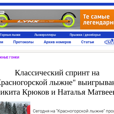
АМА
Горные лыжи
Лыжероллеры
Прыжки / двоеборье
ии
Протоколы
Архив номеров
Статьи
ЖНЫЕ ГОНКИ
Классический спринт на
Красногорской лыжне" выигрыва
икита Крюков и Наталья Матвее
Сегодня на "Красногорской лыжне" пр