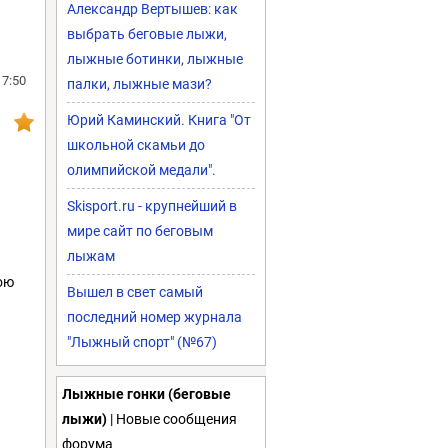
Александр Вертышев: как
выбрать беговые лыжи,
лыжные ботинки, лыжные
17:50
палки, лыжные мази?
Юрий Каминский. Книга "От
школьной скамьи до
олимпийской медали".
Skisport.ru - крупнейший в
мире сайт по беговым
лыжам
ою
Вышел в свет самый
последний номер журнала
"Лыжный спорт" (№67)
Лыжные гонки (беговые
лыжи)
| Новые сообщения
форума