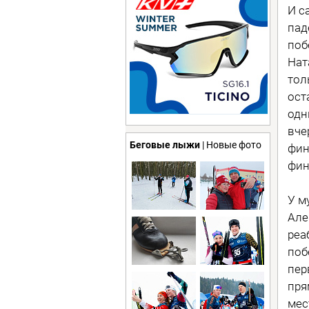
И с
пад
поб
Нат
тол
ост
одн
вче
Беговые лыжи
| Новые фото
фин
фин
У м
Але
реа
поб
пер
пря
мес