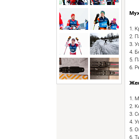
Муж
1. 
2. 
3. 
4. 
5. 
6. 
Жен
1. 
2. 
3. 
4. 
5. 
6. 