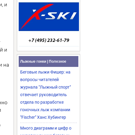
, и
у
й и
Лыжные гонки | Полезное
и на
Беговые лыжи Фишер: на
вопросы читателей
журнала "Лыжный спорт"
отвечает руководитель
нно
отдела по разработке
л
гоночных лыж компании
"Fischer" Ханс Хубингер
е
Много диаграмм и цифр о