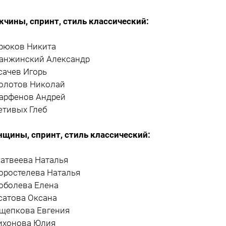
чины, спринт, стиль классический:
Крюков Никита
Панжинский Александр
Усачев Игорь
Болотов Николай
Парфенов Андрей
Ретивых Глеб
щины, спринт, стиль классический:
Матвеева Наталья
Коростелева Наталья
Соболева Елена
Усатова Оксана
Ощепкова Евгения
Тихонова Юлия