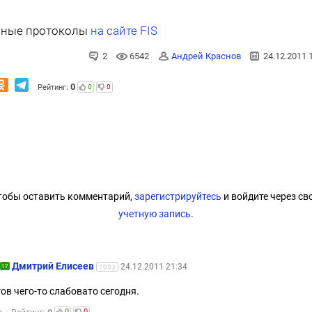
ные протоколы
на сайте FIS
2
6542
Андрей Краснов
24.12.2011 
0
Рейтинг:
0
0
тобы оставить комментарий,
зарегистрируйтесь
и войдите через св
учетную запись
.
Дмитрий Елисеев
24.12.2011 21:34
17
1033
ов чего-то слабовато сегодня.
0
0