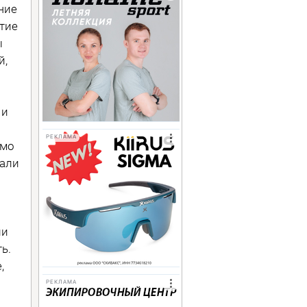
чие
тие
ы
й,
 и
РЕКЛАМА
имо
жали
ли
ь.
,
РЕКЛАМА