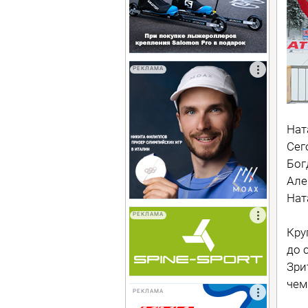
РЕКЛАМА
Нат
Сег
Бог
Але
Нат
РЕКЛАМА
Кру
до 
Зри
чем
РЕКЛАМА