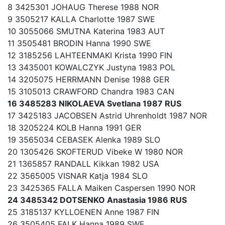
8 3425301 JOHAUG Therese 1988 NOR
9 3505217 KALLA Charlotte 1987 SWE
10 3055066 SMUTNA Katerina 1983 AUT
11 3505481 BRODIN Hanna 1990 SWE
12 3185256 LAHTEENMAKI Krista 1990 FIN
13 3435001 KOWALCZYK Justyna 1983 POL
14 3205075 HERRMANN Denise 1988 GER
15 3105013 CRAWFORD Chandra 1983 CAN
16 3485283 NIKOLAEVA Svetlana 1987 RUS
17 3425183 JACOBSEN Astrid Uhrenholdt 1987 NOR
18 3205224 KOLB Hanna 1991 GER
19 3565034 CEBASEK Alenka 1989 SLO
20 1305426 SKOFTERUD Vibeke W 1980 NOR
21 1365857 RANDALL Kikkan 1982 USA
22 3565005 VISNAR Katja 1984 SLO
23 3425365 FALLA Maiken Caspersen 1990 NOR
24 3485342 DOTSENKO Anastasia 1986 RUS
25 3185137 KYLLOENEN Anne 1987 FIN
26 3505405 FALK Hanna 1989 SWE