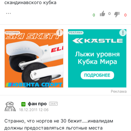
скандинавского кубка
0
0
0
РЕКЛАМА
РЕКЛАМА
Реклама
фан про
3447
19
18.12.2011 12:06
Странно, что норгов не 30 бежит.....инвалидам
должны предоставляться льготные места