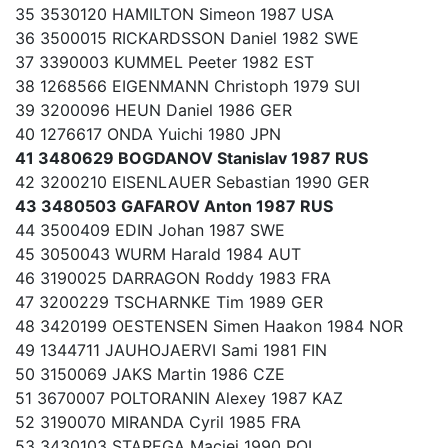
35 3530120 HAMILTON Simeon 1987 USA
36 3500015 RICKARDSSON Daniel 1982 SWE
37 3390003 KUMMEL Peeter 1982 EST
38 1268566 EIGENMANN Christoph 1979 SUI
39 3200096 HEUN Daniel 1986 GER
40 1276617 ONDA Yuichi 1980 JPN
41 3480629 BOGDANOV Stanislav 1987 RUS
42 3200210 EISENLAUER Sebastian 1990 GER
43 3480503 GAFAROV Anton 1987 RUS
44 3500409 EDIN Johan 1987 SWE
45 3050043 WURM Harald 1984 AUT
46 3190025 DARRAGON Roddy 1983 FRA
47 3200229 TSCHARNKE Tim 1989 GER
48 3420199 OESTENSEN Simen Haakon 1984 NOR
49 1344711 JAUHOJAERVI Sami 1981 FIN
50 3150069 JAKS Martin 1986 CZE
51 3670007 POLTORANIN Alexey 1987 KAZ
52 3190070 MIRANDA Cyril 1985 FRA
53 3430103 STAREGA Maciej 1990 POL