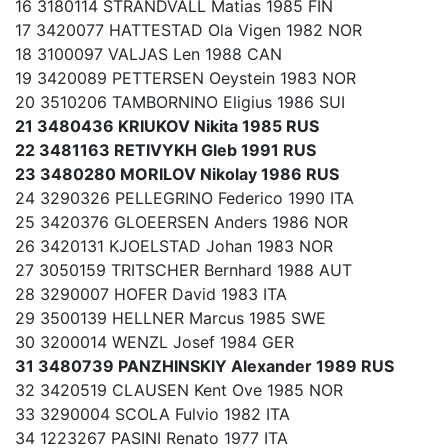
16 3180114 STRANDVALL Matias 1985 FIN
17 3420077 HATTESTAD Ola Vigen 1982 NOR
18 3100097 VALJAS Len 1988 CAN
19 3420089 PETTERSEN Oeystein 1983 NOR
20 3510206 TAMBORNINO Eligius 1986 SUI
21 3480436 KRIUKOV Nikita 1985 RUS
22 3481163 RETIVYKH Gleb 1991 RUS
23 3480280 MORILOV Nikolay 1986 RUS
24 3290326 PELLEGRINO Federico 1990 ITA
25 3420376 GLOEERSEN Anders 1986 NOR
26 3420131 KJOELSTAD Johan 1983 NOR
27 3050159 TRITSCHER Bernhard 1988 AUT
28 3290007 HOFER David 1983 ITA
29 3500139 HELLNER Marcus 1985 SWE
30 3200014 WENZL Josef 1984 GER
31 3480739 PANZHINSKIY Alexander 1989 RUS
32 3420519 CLAUSEN Kent Ove 1985 NOR
33 3290004 SCOLA Fulvio 1982 ITA
34 1223267 PASINI Renato 1977 ITA