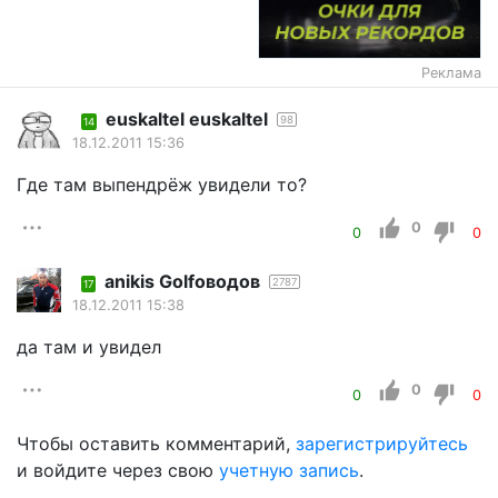
Реклама
euskaltel euskaltel
98
14
18.12.2011 15:36
Где там выпендрёж увидели то?
0
0
0
anikis Golfоводов
2787
17
18.12.2011 15:38
да там и увидел
0
0
0
Чтобы оставить комментарий,
зарегистрируйтесь
и войдите через свою
учетную запись
.