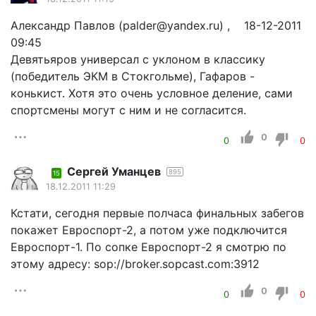
Александр Павлов (palder@yandex.ru) , 18-12-2011
09:45
Девятьяров универсал с уклоном в классику
(победитель ЭКМ в Стокгольме), Гафаров -
конькист. Хотя это очень условное деление, сами
спортсмены могут с ним и не согласится.
0
0
0
Cергей Уманцев
895
15
18.12.2011 11:29
Кстати, сегодня первые полчаса финальных забегов
покажет Евроспорт-2, а потом уже подключится
Евроспорт-1. По сопке Евроспорт-2 я смотрю по
этому адресу: sop://broker.sopcast.com:3912
0
0
0