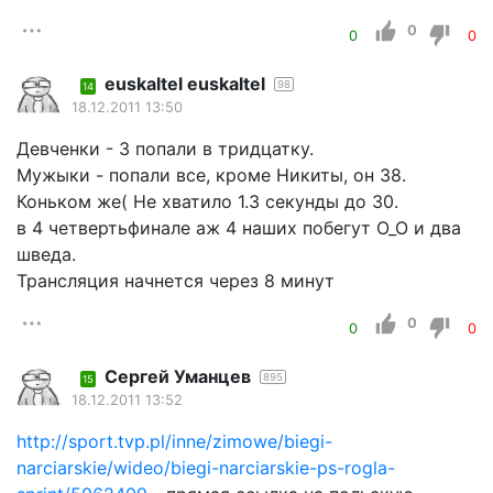
0
0
0
euskaltel euskaltel
98
14
18.12.2011 13:50
Девченки - 3 попали в тридцатку.
Мужыки - попали все, кроме Никиты, он 38.
Коньком же( Не хватило 1.3 секунды до 30.
в 4 четвертьфинале аж 4 наших побегут О_О и два
шведа.
Трансляция начнется через 8 минут
0
0
0
Cергей Уманцев
895
15
18.12.2011 13:52
http://sport.tvp.pl/inne/zimowe/biegi-
narciarskie/wideo/biegi-narciarskie-ps-rogla-