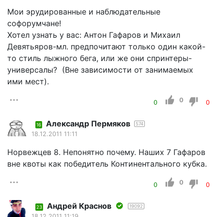
Мои эрудированные и наблюдательные
софорумчане!
Хотел узнать у вас: Антон Гафаров и Михаил
Девятьяров-мл. предпочитают только один какой-
то стиль лыжного бега, или же они спринтеры-
универсалы? (Вне зависимости от занимаемых
ими мест).
0
0
0
Александр Пермяков
574
16
18.12.2011 11:11
Норвежцев 8. Непонятно почему. Наших 7 Гафаров
вне квоты как победитель Континентального кубка.
0
0
0
Андрей Краснов
19092
23
18.12.2011 11:19