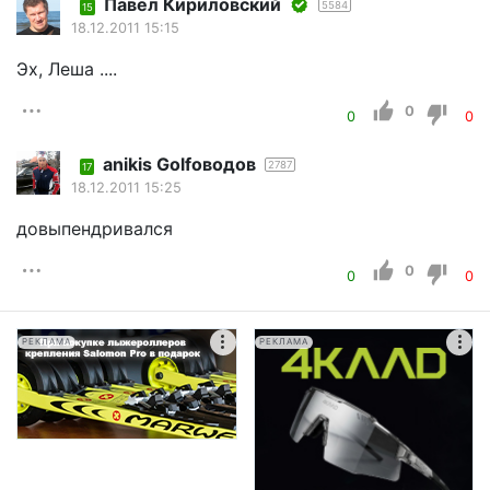
Павел Кириловский
5584
15
18.12.2011 15:15
Эх, Леша ....
0
0
0
anikis Golfоводов
2787
17
18.12.2011 15:25
довыпендривался
0
0
0
РЕКЛАМА
РЕКЛАМА