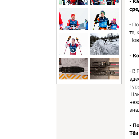
- К
сре
- П
те,
Нов
- К
- В
зде
Тур
Шак
нез
зна
- П
Тёи