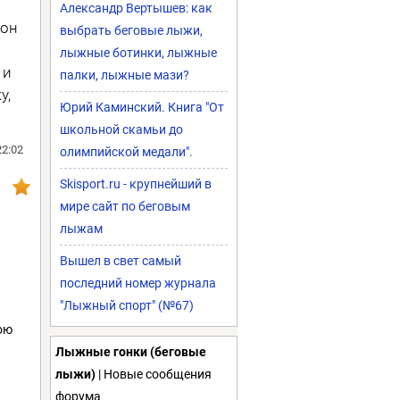
Александр Вертышев: как
 он
выбрать беговые лыжи,
лыжные ботинки, лыжные
 и
палки, лыжные мази?
у,
Юрий Каминский. Книга "От
школьной скамьи до
22:02
олимпийской медали".
Skisport.ru - крупнейший в
мире сайт по беговым
лыжам
Вышел в свет самый
последний номер журнала
"Лыжный спорт" (№67)
ою
Лыжные гонки (беговые
лыжи)
| Новые сообщения
форума