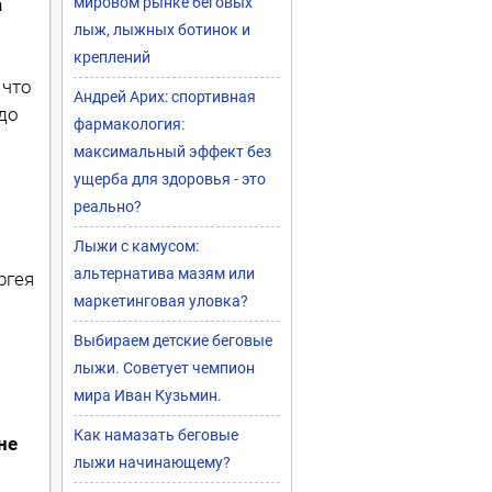
а
мировом рынке беговых
лыж, лыжных ботинок и
креплений
 что
Андрей Арих: спортивная
 до
фармакология:
максимальный эффект без
ущерба для здоровья - это
реально?
Лыжи с камусом:
альтернатива мазям или
ргея
маркетинговая уловка?
о
Выбираем детские беговые
лыжи. Советует чемпион
мира Иван Кузьмин.
Как намазать беговые
не
лыжи начинающему?