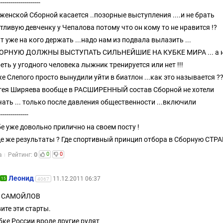
---------------------
 женской Сборной касается ..позорные выступления ....и не брать
тливую девченку у Чепалова потому что он кому то не нравится !?
т уже на кого держать ...надо нам из подвала вылазить ...
БОРНУЮ ДОЛЖНЫ ВЫСТУПАТЬ СИЛЬНЕЙШИЕ НА КУБКЕ МИРА ... а 
еть у угодного человека лыжник тренируется или нет !!!
же Слепого просто вынудили уйти в биатлон ...как это называется ?
гея Ширяева вообще в РАСШИРЕННЫЙ состав Сборной не хотели
ать ... только после давления общественности ...включили
---------------
е уже довольно прилично на своем посту !
де же результаты ? Где спортивный принцип отбора в Сборную СТР
0
0
0
а
Рейтинг:
Леонид
11.12.2011 06:37
15
4067
 САМОЙЛОВ
ите эти старты.
бке России вроде другие рулят