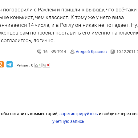
ы поговорили с Раулем и пришли к выводу, что всё-таки
ьше конькист, чем классист. К тому же у него виза
анчивается 14 числа, и в Роглу он никак не попадает. Ну,
женцев сам попросил поставить его именно на классик
, согласитесь, логично.
16
7014
Андрей Краснов
10.12.2011 
0
Рейтинг:
0
0
тобы оставить комментарий,
зарегистрируйтесь
и войдите через св
учетную запись
.