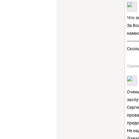
Что з
За Во
намно
---------
Сколь
Ссылк
Очень
заслу
Серге
прова
предо
Не на
Давай