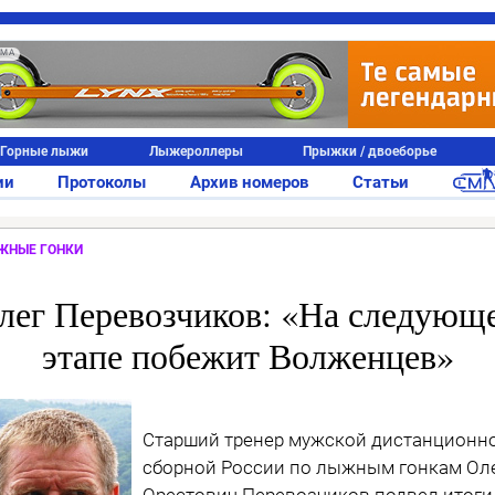
АМА
Горные лыжи
Лыжероллеры
Прыжки / двоеборье
ии
Протоколы
Архив номеров
Статьи
ЖНЫЕ ГОНКИ
лег Перевозчиков: «На следующ
этапе побежит Волженцев»
Старший тренер мужской дистанционн
сборной России по лыжным гонкам Ол
Орестович Перевозчиков подвел итоги