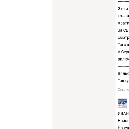
---------
Это и
талан
Хвати
За С
смотр
Того 
А Сер
включ
---------
Вяльб
Так г
Ссылк
ИВАН
Назов
На ку