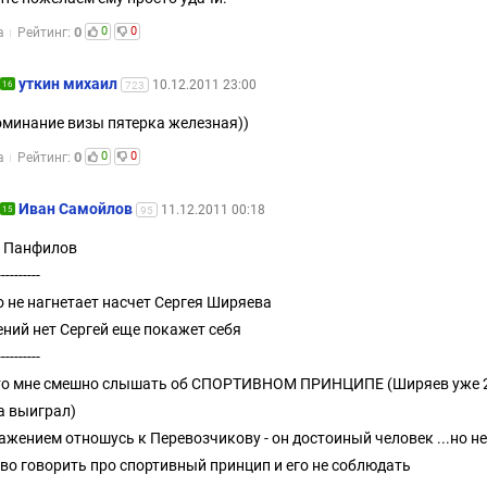
0
0
0
а
Рейтинг:
уткин михаил
10.12.2011 23:00
16
723
оминание визы пятерка железная))
0
0
0
а
Рейтинг:
Иван Самойлов
11.12.2011 00:18
15
95
с Панфилов
----------
о не нагнетает насчет Сергея Ширяева
ний нет Сергей еще покажет себя
----------
то мне смешно слышать об СПОРТИВНОМ ПРИНЦИПЕ (Ширяев уже 
а выиграл)
важением отношусь к Перевозчикову - он достоиный человек ...но не
во говорить про спортивный принцип и его не соблюдать