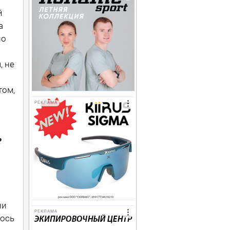
й
а
но
, не
том,
РЕКЛАМА
?
ли
РЕКЛАМА
лось