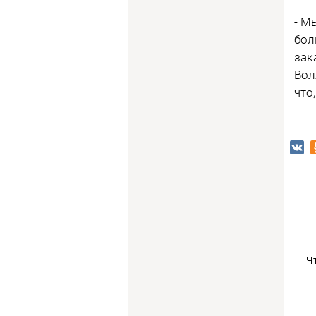
- М
бол
зак
Вол
что
Ч