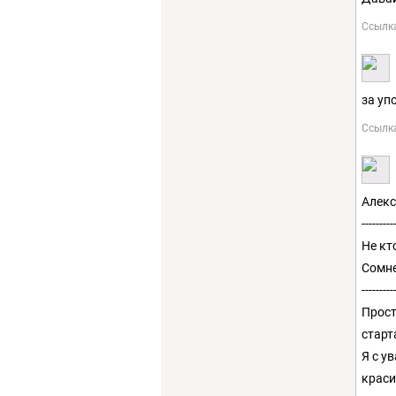
Ссылк
за уп
Ссылк
Алек
---------
Не кт
Сомне
---------
Прос
старт
Я с у
краси