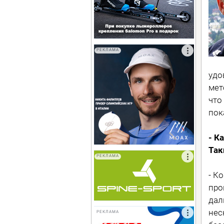
РЕКЛАМА
удо
мет
что
пок
- К
Так
РЕКЛАМА
- К
про
дал
нес
РЕКЛАМА