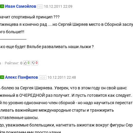
Иван Самойлов
10.12.2011 22:09
15
95
начит спортивный принцип ???
лженцева я конечно рад ....но Сергей Ширяев место в Сборной засл
го больше!!!
-----------------------
ко еще будет Вяльбе разваливать наши лыжи ?
0
0
0
а
Рейтинг:
Алекс Панфилов
10.12.2011 22:48
19
420
 болею за Сергея Ширяева. Уверен, что в этом году он свой шанс
женный в ОЧЕРЕДНОЙ раз получит. И пусть готовится как следует.
й по уровню однозначно член сборной - но надо научиться перестат
ливать важнейшие международные старты и транжирить
ставленные шансы.
до, уважаемые болельщики, нагнетать ажиотаж вокруг фигуры Сер
те пожелаем ему просто удачи.