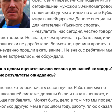
сегодняшней мужской 30-километрово
гонки свободным стилем на этапе Кубк
мира в швейцарском Давосе специаль
для читателей «Лыжного спорта».
- Результаты нас сегодня, честно говоря
влетворили. Не знаю, в чем причина: в работе лыж, или
одически не доработали. Возможно, причина кроется в 
 неудачно прошли вкатывание… Не знаю, с ребятами мы
а не встречались, не обсуждали.
ак в целом оцените начало сезона для нашей команды
ие результаты ожидались?
онечно, хотелось начать сезон лучше. Работали мы по
шлогодней системе, должны были и начать неплохо, и
ьше прибавлять. Может быть, дело в том, что мы прове
колько другую, чем в прошлом году, работу, плюс сказа