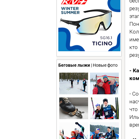
бес
рез
эта
Пон
Кол
име
кто
рез
Беговые лыжи
| Новые фото
- К
ко
- С
нас
что
Иль
вре