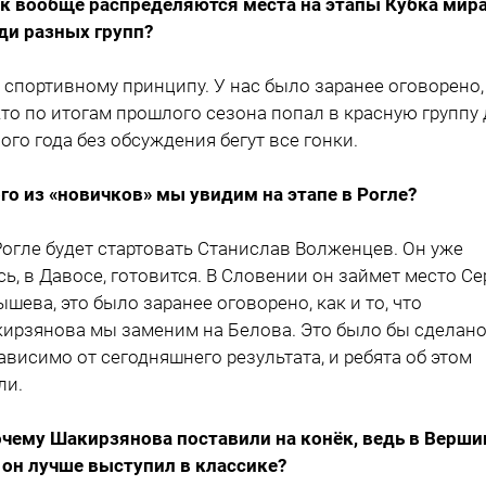
ак вообще распределяются места на этапы Кубка мир
ди разных групп?
о спортивному принципу. У нас было заранее оговорено,
 кто по итогам прошлого сезона попал в красную группу
ого года без обсуждения бегут все гонки.
ого из «новичков» мы увидим на этапе в Рогле?
 Рогле будет стартовать Станислав Волженцев. Он уже
сь, в Давосе, готовится. В Словении он займет место Се
ышева, это было заранее оговорено, как и то, что
ирзянова мы заменим на Белова. Это было бы сделан
ависимо от сегодняшнего результата, и ребята об этом
ли.
очему Шакирзянова поставили на конёк, ведь в Верши
 он лучше выступил в классике?