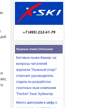
м.
,
ший
Лыжные гонки | Полезное
Беговые лыжи Фишер: на
вопросы читателей
журнала "Лыжный спорт"
ка
отвечает руководитель
наю,
отдела по разработке
то
гоночных лыж компании
"Fischer" Ханс Хубингер
Много диаграмм и цифр о