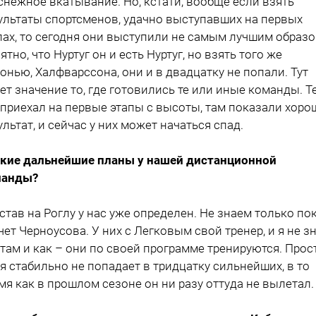
снежное вкатывание. Но, кстати, вообще если взять
ультаты спортсменов, удачно выступавших на первых
пах, то сегодня они выступили не самым лучшим образо
ятно, что Нуртуг он и есть Нуртуг, но взять того же
онью, Халфварссона, они и в двадцатку не попали. Тут
ет значение то, где готовились те или иные команды. Те
 приехал на первые этапы с высоты, там показали хоро
ультат, и сейчас у них может начаться спад.
акие дальнейшие планы у нашей дистанционной
манды?
остав на Роглу у нас уже определен. Не знаем только по
чет Черноусова. У них с Легковым свой тренер, и я не з
 там и как – они по своей программе тренируются. Прос
я стабильно не попадает в тридцатку сильнейших, в то
мя как в прошлом сезоне он ни разу оттуда не вылетал.