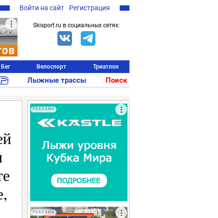
Войти на сайт
Регистрация
Skisport.ru в социальных сетях:
Бег
Велоспорт
Триатлон
Лыжные трассы
Поиск
РЕКЛАМА
ей
и
те
е,
РЕКЛАМА