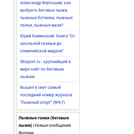
Александр Вертышев: как
выбрать беговые лыжи,
лыжные ботинки, лыжные
палки, лыжные мази?
Юрий Каминский. Книга "От
школьной скамьи до
олимпийской медали".
Skisport.ru - крупнейший в
мире сайт по беговым
лыжам
Вышел в свет самый
последний номер журнала
"Лыжный спорт" (№67)
Лыжные гонки (беговые
лыжи)
| Новые сообщения
форума