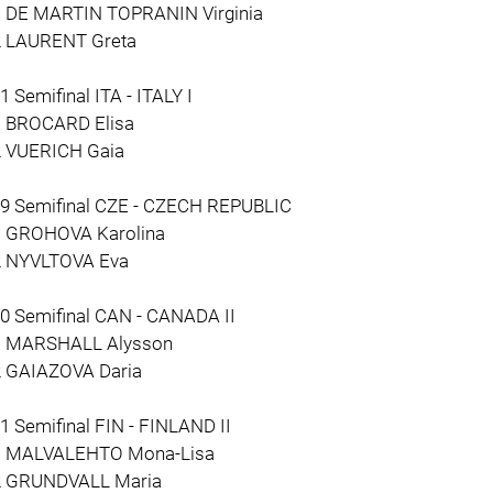
1 DE MARTIN TOPRANIN Virginia
2 LAURENT Greta
1 Semifinal ITA - ITALY I
1 BROCARD Elisa
2 VUERICH Gaia
19 Semifinal CZE - CZECH REPUBLIC
1 GROHOVA Karolina
2 NYVLTOVA Eva
10 Semifinal CAN - CANADA II
1 MARSHALL Alysson
2 GAIAZOVA Daria
1 Semifinal FIN - FINLAND II
1 MALVALEHTO Mona-Lisa
2 GRUNDVALL Maria