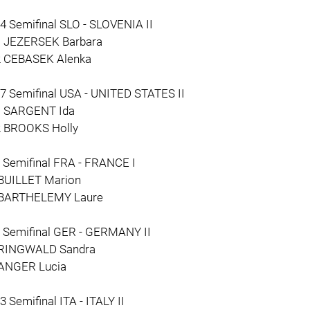
4 Semifinal SLO - SLOVENIA II
1 JEZERSEK Barbara
2 CEBASEK Alenka
17 Semifinal USA - UNITED STATES II
1 SARGENT Ida
2 BROOKS Holly
8 Semifinal FRA - FRANCE I
 BUILLET Marion
 BARTHELEMY Laure
6 Semifinal GER - GERMANY II
 RINGWALD Sandra
 ANGER Lucia
3 Semifinal ITA - ITALY II