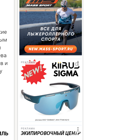
кие
ным
и
ева
в и
РЕКЛАМА
у
РЕКЛАМА
ИЛЬ