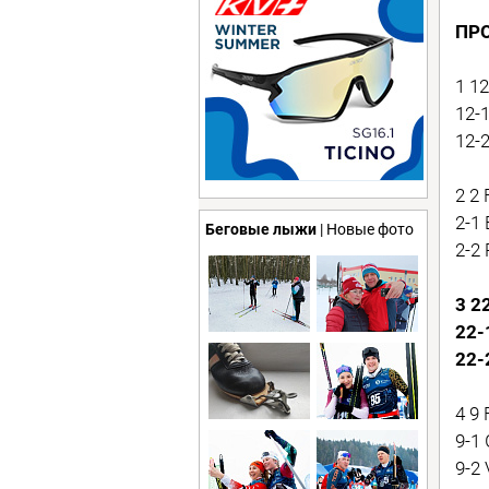
ПР
1 1
12-
12-
2 2
2-1
Беговые лыжи
| Новые фото
2-2
3 2
22-
22-
4 9
9-1
9-2