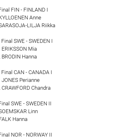
Final FIN - FINLAND I
 KYLLOENEN Anne
 SARASOJA-LILJA Riikka
5 Final SWE - SWEDEN I
1 ERIKSSON Mia
2 BRODIN Hanna
6 Final CAN - CANADA I
1 JONES Perianne
2 CRAWFORD Chandra
 Final SWE - SWEDEN II
 SOEMSKAR Linn
 FALK Hanna
 Final NOR - NORWAY II