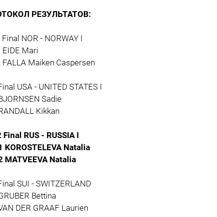
ОТОКОЛ РЕЗУЛЬТАТОВ:
2 Final NOR - NORWAY I
1 EIDE Mari
2 FALLA Maiken Caspersen
 Final USA - UNITED STATES I
 BJORNSEN Sadie
 RANDALL Kikkan
2 Final RUS - RUSSIA I
1 KOROSTELEVA Natalia
2 MATVEEVA Natalia
 Final SUI - SWITZERLAND
 GRUBER Bettina
 VAN DER GRAAF Laurien