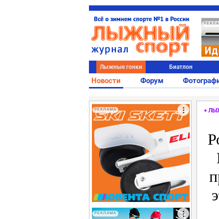
РЕКЛ
Лыжные гонки
Биатлон
Новости
Форум
Фотограф
РЕКЛАМА
ЛЫ
Р
п
э
РЕКЛАМА