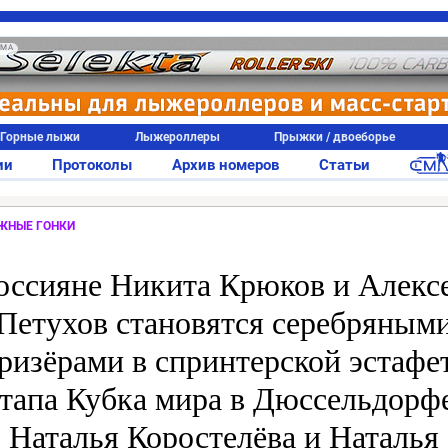
АМА
Горные лыжи
Лыжероллеры
Прыжки / двоеборье
ии
Протоколы
Архив номеров
Статьи
ЖНЫЕ ГОНКИ
оссияне Никита Крюков и Алекс
Петухов становятся серебряным
ризёрами в спринтерской эстафе
тапа Кубка мира в Дюссельдорф
Наталья Коростелёва и Наталья