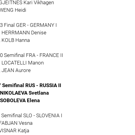
 GJEITNES Kari Vikhagen
 WENG Heidi
13 Final GER - GERMANY I
1 HERRMANN Denise
2 KOLB Hanna
20 Semifinal FRA - FRANCE II
1 LOCATELLI Manon
2 JEAN Aurore
7 Semifinal RUS - RUSSIA II
 NIKOLAEVA Svetlana
 SOBOLEVA Elena
 Semifinal SLO - SLOVENIA I
 FABJAN Vesna
 VISNAR Katja