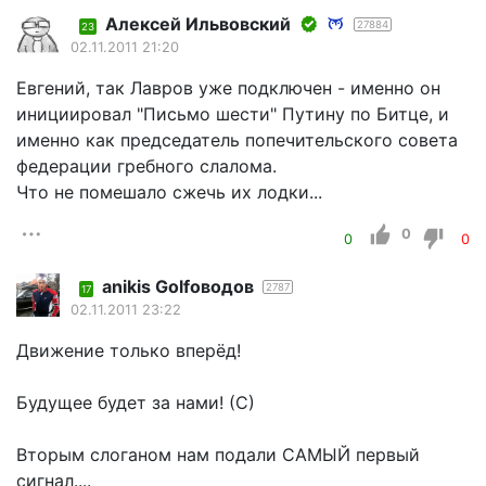
Алексей Ильвовский
27884
23
02.11.2011 21:20
Евгений, так Лавров уже подключен - именно он
инициировал "Письмо шести" Путину по Битце, и
именно как председатель попечительского совета
федерации гребного слалома.
Что не помешало сжечь их лодки...
0
0
0
anikis Golfоводов
2787
17
02.11.2011 23:22
Движение только вперёд!
Будущее будет за нами! (С)
Вторым слоганом нам подали САМЫЙ первый
сигнал....