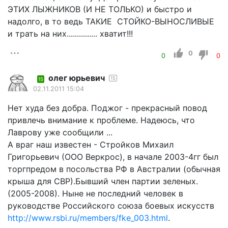
ЭТИХ ЛЫЖНИКОВ (И НЕ ТОЛЬКО) и быстро и
надолго, в то ведь ТАКИЕ СТОЙКО-ВЫНОСЛИВЫЕ
и трать на них............... хватит!!!
0
0
0
олег юрьевич
15
15
02.11.2011 15:04
Нет худа без добра. Поджог - прекрасный повод
привлечь внимание к проблеме. Надеюсь, что
Лаврову уже сообщили ...
А враг наш известен - Стройков Михаил
Григорьевич (ООО Веркрос), в начале 2003-4гг был
торгпредом в посольства РФ в Австралии (обычная
крыша для СВР).Бывший член партии зеленых.
(2005-2008). Ныне не последний человек в
руководстве Российского союза боевых искусств
http://www.rsbi.ru/members/fke_003.html
.