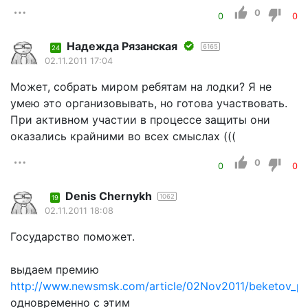
0
0
0
Надежда Рязанская
6165
24
02.11.2011 17:04
Может, собрать миром ребятам на лодки? Я не
умею это организовывать, но готова участвовать.
При активном участии в процессе защиты они
оказались крайними во всех смыслах (((
0
0
0
Denis Chernykh
1062
19
02.11.2011 18:08
Государство поможет.
выдаем премию
http://www.newsmsk.com/article/02Nov2011/beketov_pr
одновременно с этим