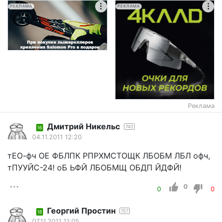
РЕКЛАМА
РЕКЛАМА
Реклама
Дмитрий Никельс
740
16
04.11.2011 12:20
тЕО-фч ОЕ ФБЛПК РПРХМСТОЩК ЛБОБМ ЛБЛ офч,
тПУУЙС-24! оБ ЬФЙ ЛБОБМЩ ОБДП ЙДФЙ!
0
0
0
Георгий Простин
157
18
07.11.2011 11:05