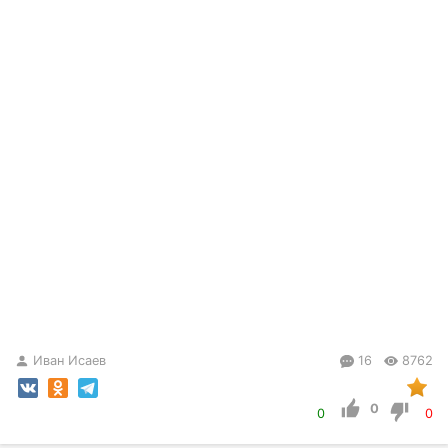
Иван Исаев
16
8762
0
0
0