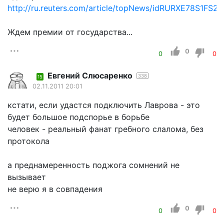
http://ru.reuters.com/article/topNews/idRURXE78S1FS2
Ждем премии от государства...
0
0
0
Евгений Слюсаренко
338
15
02.11.2011 20:01
кстати, если удастся подключить Лаврова - это
будет большое подспорье в борьбе
человек - реальный фанат гребного слалома, без
протокола
а преднамеренность поджога сомнений не
вызывает
не верю я в совпадения
0
0
0