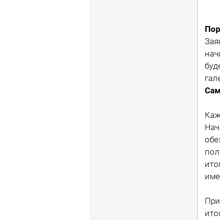
Пор
Зая
нач
буд
гал
Сам
Каж
Нач
обе
пол
ито
име
При
ито