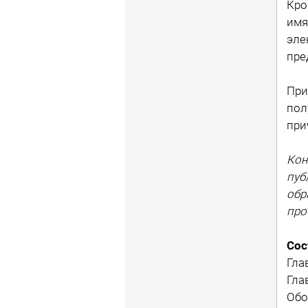
Кро
имя
эле
пре
При
пол
при
Кон
пуб
обр
про
Сос
Гла
Гла
Обо