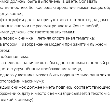
нимки должны быть выполнены в цвете. Обладать
ественностью. Всякое редактирование, изменяющее обр
допускается;
а фотографии должна присутствовать только одна дама.
пповые снимки не рассматриваются. Фон – любой;
нимки должны соответствовать темам:
на первом снимке – летняя спортивная тематика;
на втором – изображение модели при занятии лыжном
ртом;
свободная тема.
бязательное наличие хотя бы одного снимка в полный р
дного с укрупнённым изображением лица;
т одного участника может быть подана только одна заяв
фотографии максимум);
аждый снимок должен иметь подпись, соответствующу
бражению, дату и место съёмки (присылается текстом с
вязкой к снимку).