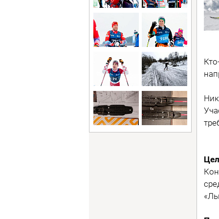
Кто
нап
Ник
Уча
тре
Цел
Кон
сре
«Лы