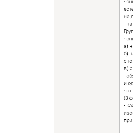
- с
ест
не 
- н
Гру
- с
а) 
б) 
спо
в) 
- о
и о
- о
(3 
- к
изо
при