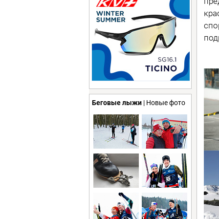
пре
кра
спо
под
Беговые лыжи
| Новые фото