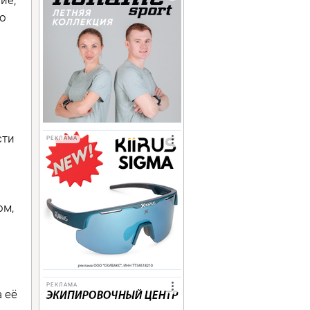
о
сти
РЕКЛАМА
ом,
РЕКЛАМА
 её