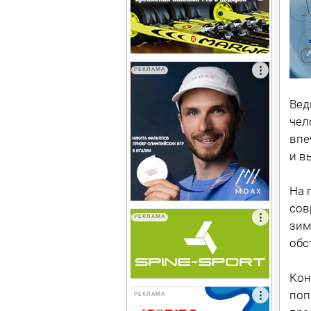
РЕКЛАМА
Вед
чел
впе
и в
На 
сов
РЕКЛАМА
зим
обс
Кон
поп
РЕКЛАМА