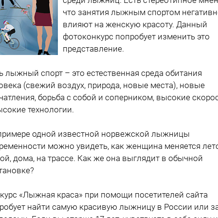
что занятия лыжным спортом негативн
влияют на женскую красоту. Данный
фотоконкурс попробует изменить это
представление.
ь лыжный спорт – это естественная среда обитания
овека (свежий воздух, природа, новые места), новые
чатления, борьба с собой и соперником, высокие скоро
ысокие технологии.
примере одной известной норвежской лыжницы
ременности можно увидеть, как женщина меняется лет
ой, дома, на трассе. Как же она выглядит в обычной
тановке?
курс «Лыжная краса» при помощи посетителей сайта
робует найти самую красивую лыжницу в России или за