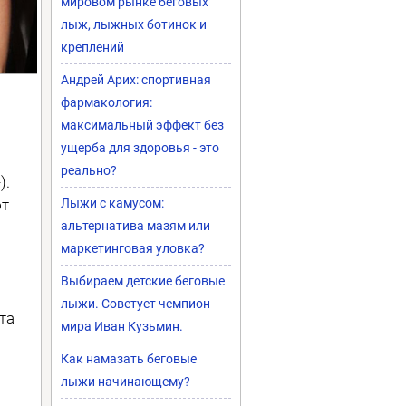
мировом рынке беговых
лыж, лыжных ботинок и
креплений
Андрей Арих: спортивная
фармакология:
максимальный эффект без
ущерба для здоровья - это
реально?
).
ют
Лыжи с камусом:
альтернатива мазям или
маркетинговая уловка?
Выбираем детские беговые
лыжи. Советует чемпион
та
мира Иван Кузьмин.
Как намазать беговые
лыжи начинающему?