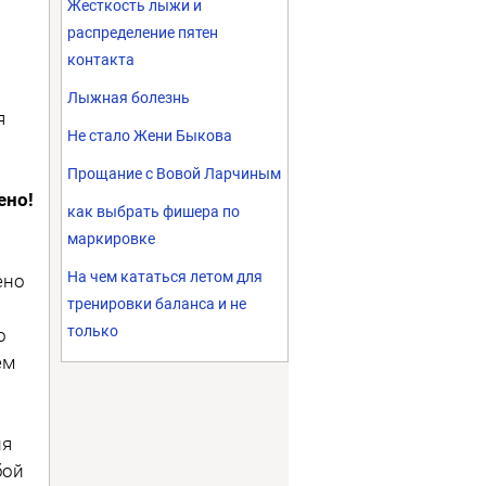
Жесткость лыжи и
распределение пятен
контакта
Лыжная болезнь
я
Не стало Жени Быкова
Прощание с Вовой Ларчиным
ено!
как выбрать фишера по
маркировке
На чем кататься летом для
ено
тренировки баланса и не
только
о
ем
ия
бой