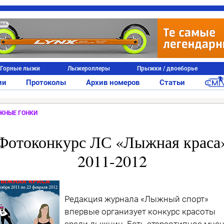
АМА
Горные лыжи
Лыжероллеры
Прыжки / двоеборье
ии
Протоколы
Архив номеров
Статьи
ЖНЫЕ ГОНКИ
Фотоконкурс ЛС «Лыжная краса
2011-2012
Редакция журнала «Лыжный спорт»
впервые организует конкурс красоты
среди лыжниц. Есть стереотипное мнен