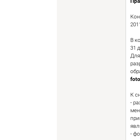
Пра
Кон
201
В к
31 
Для
раз
обр
fot
К с
- р
мен
при
явл
- ф