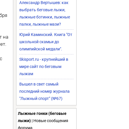
Александр Вертышев: как
выбрать беговые лыжи,
бря
лыжные ботинки, лыжные
палки, лыжные мази?
Юрий Каминский. Книга "От
т на
школьной скамьи до
ет.
олимпийской медали".
с
Skisport.ru - крупнейший в
мире сайт по беговым
лыжам
Вышел в свет самый
последний номер журнала
"Лыжный спорт" (№67)
Лыжные гонки (беговые
лыжи)
| Новые сообщения
форума