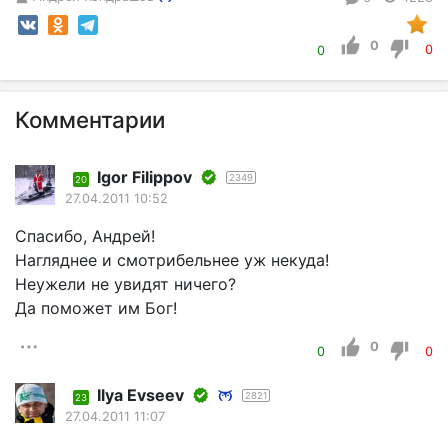
0
0
0
Комментарии
Igor Filippov
2349
20
27.04.2011 10:52
Спасибо, Андрей!
Нагляднее и смотрибельнее уж некуда!
Неужели не увидят ничего?
Да поможет им Бог!
0
0
0
Ilyа Еvsееv
2821
23
27.04.2011 11:07