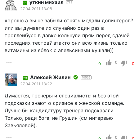
уткин михаил
723
16
27.04.2011 13:08
хорошо.а вы не забыли отнять медали допингеров?
или вы думаете их случайно один раз в
троллейбусе в давке кольнули прям перед сдачей
последних тестов? атакто они всю жизнь только
витамины из яблок с апельсинами кушали))
0
0
0
Алексей Жилин
10535
23
27.04.2011 13:22
Думается, тренеры и специалисты и без этой
подсказки знают о кризисе в женской команде.
Лучше бы кандидатуру тренера подсказали.
Только, ради бога, не Грушин (см интервью
Завьяловой).
0
0
0