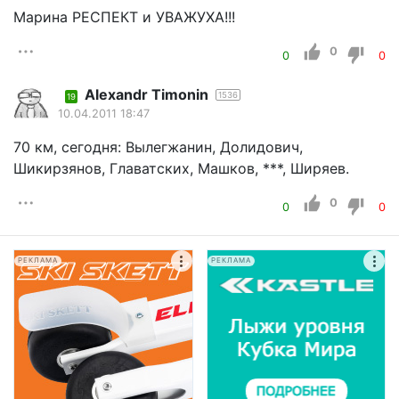
Марина РЕСПЕКТ и УВАЖУХА!!!
0
0
0
Alexandr Timonin
1536
19
10.04.2011 18:47
70 км, сегодня: Вылегжанин, Долидович,
Шикирзянов, Главатских, Машков, ***, Ширяев.
0
0
0
РЕКЛАМА
РЕКЛАМА