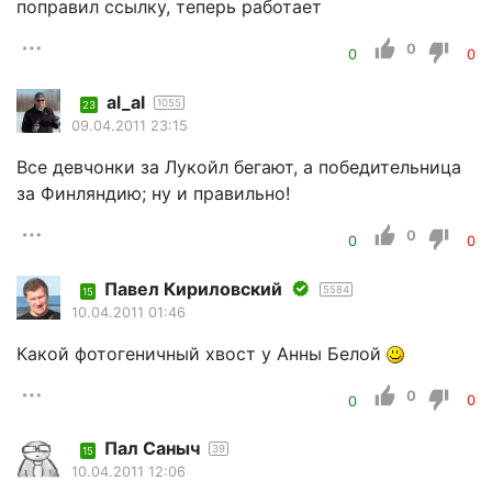
поправил ссылку, теперь работает
0
0
0
al_al
1055
23
09.04.2011 23:15
Все девчонки за Лукойл бегают, а победительница
за Финляндию; ну и правильно!
0
0
0
Павел Кириловский
5584
15
10.04.2011 01:46
Какой фотогеничный хвост у Анны Белой
0
0
0
Пал Саныч
39
15
10.04.2011 12:06