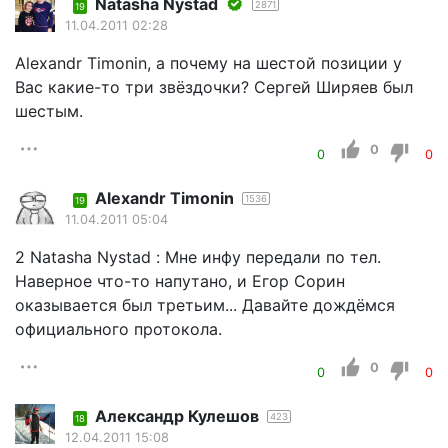
Natasha Nystad
2871
19
11.04.2011 02:28
Alexandr Timonin, а почему на шестой позиции у
Вас какие-то три звёздочки? Сергей Ширяев был
шестым.
0
0
0
Alexandr Timonin
1536
19
11.04.2011 05:04
2 Natasha Nystad : Мне инфу передали по тел.
Наверное что-то напутано, и Егор Сорин
оказывается был третьим... Давайте дождёмся
официального протокола.
0
0
0
Александр Кулешов
423
18
12.04.2011 15:08