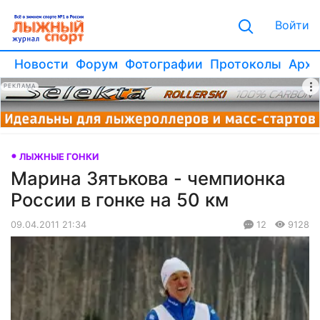
Войти
Новости
Форум
Фотографии
Протоколы
Архи
РЕКЛАМА
ЛЫЖНЫЕ ГОНКИ
Марина Зятькова - чемпионка
России в гонке на 50 км
09.04.2011 21:34
12
9128