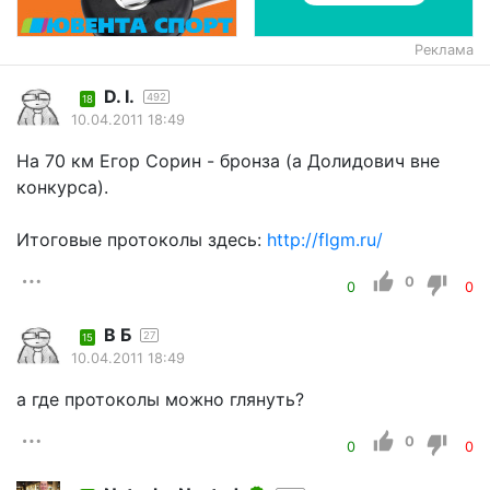
Реклама
D. I.
492
18
10.04.2011 18:49
На 70 км Егор Сорин - бронза (а Долидович вне
конкурса).
Итоговые протоколы здесь:
http://flgm.ru/
0
0
0
В Б
27
15
10.04.2011 18:49
а где протоколы можно глянуть?
0
0
0