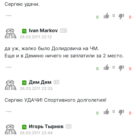
Сергею удачи.
0
0
0
Ivan Markov
316
15
26.03.2011 22:12
да уж, жалко было Долидовича на ЧМ.
Еще и в Демино ничего не заплатили за 2 место.
0
0
0
Дим Дим
80
18
26.03.2011 22:33
Сергею УДАЧИ! Спортивного долголетия!
0
0
0
Игорь Тырнов
52
18
26.03.2011 22:44