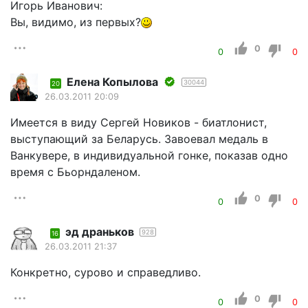
Игорь Иванович:
Вы, видимо, из первых?
0
0
0
Елена Копылова
30044
20
26.03.2011 20:09
Имеется в виду Сергей Новиков - биатлонист,
выступающий за Беларусь. Завоевал медаль в
Ванкувере, в индивидуальной гонке, показав одно
время с Бьорндаленом.
0
0
0
эд драньков
928
16
26.03.2011 21:37
Конкретно, сурово и справедливо.
0
0
0