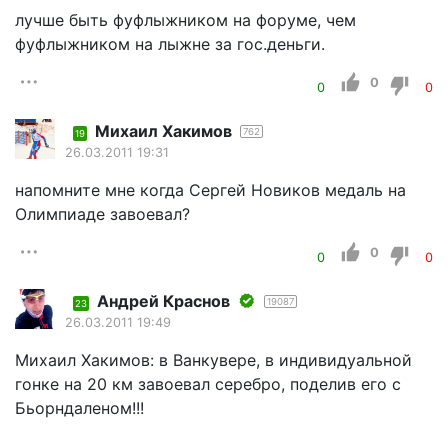
лучше быть фуфлыжником на форуме, чем
фуфлыжником на лыжне за гос.деньги.
0
0
0
Михаил Хакимов
762
19
26.03.2011 19:31
напомните мне когда Сергей Новиков медаль на
Олимпиаде завоевал?
0
0
0
Андрей Краснов
19087
23
26.03.2011 19:49
Михаил Хакимов: в Ванкувере, в индивидуальной
гонке на 20 км завоевал серебро, поделив его с
Бьорндаленом!!!