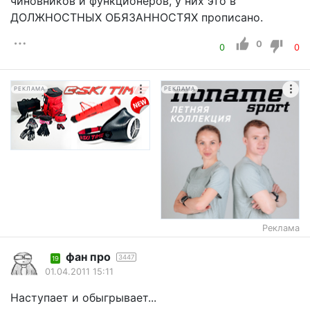
чиновников и функционеров, у них это в
ДОЛЖНОСТНЫХ ОБЯЗАННОСТЯХ прописано.
0
0
0
РЕКЛАМА
РЕКЛАМА
Реклама
фан про
3447
19
01.04.2011 15:11
Наступает и обыгрывает...