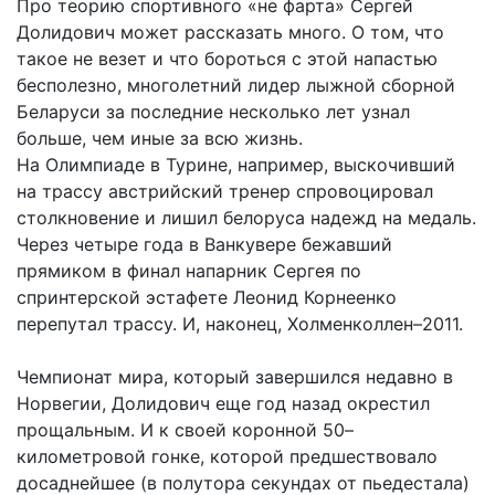
Про теорию спортивного «не фарта» Сергей
Долидович может рассказать много. О том, что
такое не везет и что бороться с этой напастью
бесполезно, многолетний лидер лыжной сборной
Беларуси за последние несколько лет узнал
больше, чем иные за всю жизнь.
На Олимпиаде в Турине, например, выскочивший
на трассу австрийский тренер спровоцировал
столкновение и лишил белоруса надежд на медаль.
Через четыре года в Ванкувере бежавший
прямиком в финал напарник Сергея по
спринтерской эстафете Леонид Корнеенко
перепутал трассу. И, наконец, Холменколлен–2011.
Чемпионат мира, который завершился недавно в
Норвегии, Долидович еще год назад окрестил
прощальным. И к своей коронной 50–
километровой гонке, которой предшествовало
досаднейшее (в полутора секундах от пьедестала)