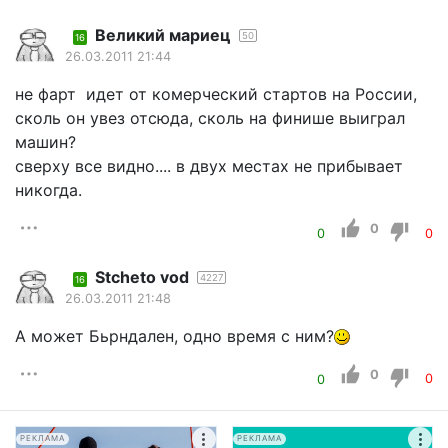
Великий мариец
50
16
26.03.2011 21:44
не фарт идет от комерческий стартов на России,
сколь он увез отсюда, сколь на финише выиграл
машин?
сверху все видно.... в двух местах не прибывает
никогда.
0
0
0
Stcheto vod
4227
16
26.03.2011 21:48
А может Бьрндален, одно время с ним?
0
0
0
РЕКЛАМА
РЕКЛАМА