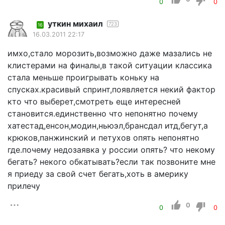
0
0
уткин михаил
723
16
16.03.2011 22:17
имхо,стало морозить,возможно даже мазались не
клистерами на финалы,в такой ситуации классика
стала меньше проигрывать коньку на
спусках.красивый спринт,появляется некий фактор
кто что выберет,смотреть еще интересней
становится.единственно что непонятно почему
хатестад,енсон,модин,ньюэл,брансдал итд,бегут,а
крюков,панжинский и петухов опять непонятно
где.почему недозаявка у россии опять? что некому
бегать? некого обкатывать?если так позвоните мне
я приеду за свой счет бегать,хоть в америку
прилечу
0
0
0