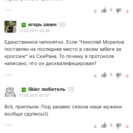
0
0
0
игорь занин
421
15
17.03.2011 00:46
Единственное непонятно. Если "Николай Морилов
поставлен на последнее место в своем забеге за
кроссинг" из СкиРана. То почему в протоколе
написано, что он дисквалифицирован?
0
0
0
Skier любитель
114
16
17.03.2011 01:10
Всё, приплыли. Под занавес сезона наши мужики
вообще сдулись(((
0
0
0