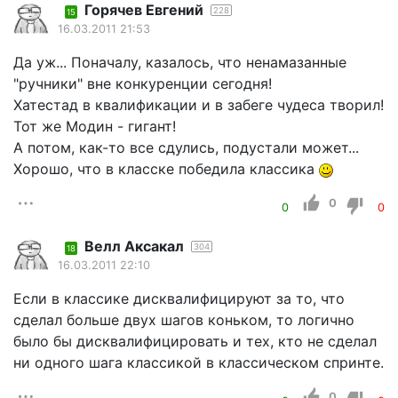
Горячев Евгений
228
15
16.03.2011 21:53
Да уж... Поначалу, казалось, что ненамазанные
"ручники" вне конкуренции сегодня!
Хатестад в квалификации и в забеге чудеса творил!
Тот же Модин - гигант!
А потом, как-то все сдулись, подустали может...
Хорошо, что в класске победила классика
0
0
0
Велл Аксакал
304
18
16.03.2011 22:10
Если в классике дисквалифицируют за то, что
сделал больше двух шагов коньком, то логично
было бы дисквалифицировать и тех, кто не сделал
ни одного шага классикой в классическом спринте.
0