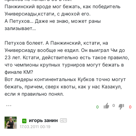
Панжинский вроде мог бежать, как победитель
Универсиады,кстати, с днюхой его.
А Петухов... Даже не знаю, может раны
зализывает...
Петухов болеет. А Панжинский, кстати, на
Универсиаду вообще не ездил. Он выиграл Чм до
23 лет. Кстати, действительно есть такое правило,
что чемпионы крупных турниров могут бежать в
финале КМ?
Вот лидеры континентальных Кубков точно могут
бежать, причем, сверх квоты, как у нас Казакул,
если я правильно понял.
0
0
0
игорь занин
421
15
17.03.2011 00:19