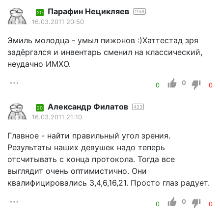
Парафин Нецикляев
1158
20
16.03.2011 20:50
Эмиль молодца - умыл пижонов :)Хаттестад зря
задёргался и инвентарь сменил на классический,
неудачно ИМХО.
0
0
0
Александр Филатов
423
20
16.03.2011 21:10
Главное - найти правильный угол зрения.
Результаты наших девушек надо теперь
отсчитывать с конца протокола. Тогда все
выглядит очень оптимистично. Они
квалифицировались 3,4,6,16,21. Просто глаз радует.
0
0
0