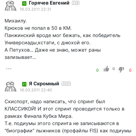
Горячев Евгений
228
15
16.03.2011 22:31
Михаилу.
Крюков не попал в 50 в КМ.
Панжинский вроде мог бежать, как победитель
Универсиады,кстати, с днюхой его.
А Петухов... Даже не знаю, может раны
зализывает...
0
0
0
Я Скромный
3050
21
16.03.2011 22:40
Скиспорт, надо написать, что спринт был
КЛАССИКОЙ! И этот спринт проводится только в
рамках Финала Кубка Мира.
Т.е. подиумы этого спринта не записываются в
"биографии" лыжников (профайлы FIS) как подиумы