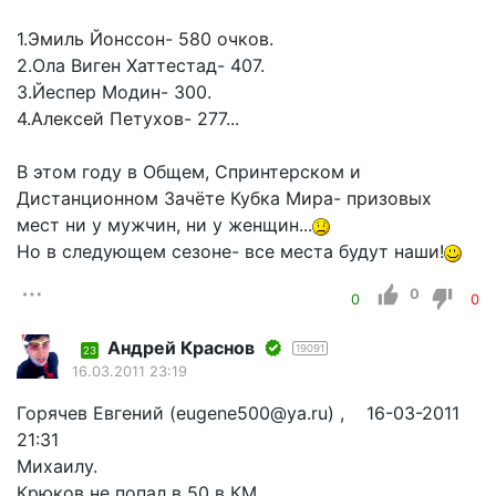
1.Эмиль Йонссон- 580 очков.
2.Ола Виген Хаттестад- 407.
3.Йеспер Модин- 300.
4.Алексей Петухов- 277...
В этом году в Общем, Спринтерском и
Дистанционном Зачёте Кубка Мира- призовых
мест ни у мужчин, ни у женщин...
Но в следующем сезоне- все места будут наши!
0
0
0
Андрей Краснов
19091
23
16.03.2011 23:19
Горячев Евгений (eugene500@ya.ru) , 16-03-2011
21:31
Михаилу.
Крюков не попал в 50 в КМ.