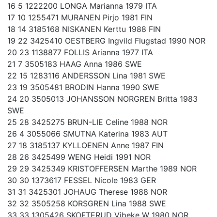
16 5 1222200 LONGA Marianna 1979 ITA
17 10 1255471 MURANEN Pirjo 1981 FIN
18 14 3185168 NISKANEN Kerttu 1988 FIN
19 22 3425410 OESTBERG Ingvild Flugstad 1990 NOR
20 23 1138877 FOLLIS Arianna 1977 ITA
21 7 3505183 HAAG Anna 1986 SWE
22 15 1283116 ANDERSSON Lina 1981 SWE
23 19 3505481 BRODIN Hanna 1990 SWE
24 20 3505013 JOHANSSON NORGREN Britta 1983
SWE
25 28 3425275 BRUN-LIE Celine 1988 NOR
26 4 3055066 SMUTNA Katerina 1983 AUT
27 18 3185137 KYLLOENEN Anne 1987 FIN
28 26 3425499 WENG Heidi 1991 NOR
29 29 3425349 KRISTOFFERSEN Marthe 1989 NOR
30 30 1373617 FESSEL Nicole 1983 GER
31 31 3425301 JOHAUG Therese 1988 NOR
32 32 3505258 KORSGREN Lina 1988 SWE
33 33 1305426 SKOFTERUD Vibeke W 1980 NOR