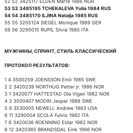
52 52 3425117 ELDEN Marte 1986 NOR
53 53 3485195 TCHEKALEVA Yulia 1984 RUS
54 54 3485170 ILJINA Natalja 1985 RUS
55 55 3205124 SIEGEL Monique 1989 GER
56 56 3295015 RUPIL Silvia 1985 ITA
МУЖЧИНЫ, СПРИНТ, СТИЛЬ КЛАССИЧЕСКИЙ
ПРОТОКОЛ РЕЗУЛЬТАТОВ:
1 4 3500259 JOENSSON Emil 1985 SWE
2 2 3420239 NORTHUG Petter jr. 1986 NOR
3 1 3420077 HATTESTAD Ola Vigen 1982 NOR
4 3 3500407 MODIN Jesper 1988 SWE
5 9 3530005 NEWELL Andrew 1983 USA
6 11 3290004 SCOLA Fulvio 1982 ITA
7 6 3420036 ROENNING Eldar 1982 NOR
8 12 3420365 BRANDSDAL Eirik 1986 NOR