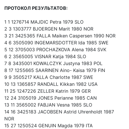
ПРОТОКОЛ РЕЗУЛЬТАТОВ:
1 1 1276714 MAJDIC Petra 1979 SLO
2 3 1303777 BJOERGEN Marit 1980 NOR
3 21 3425365 FALLA Maiken Caspersen 1990 NOR
4 6 3505090 INGEMARSDOTTER Ida 1985 SWE
5 12 3705003 PROCHAZKOVA Alena 1984 SVK
6 2 3565005 VISNAR Katja 1984 SLO
7 8 3435001 KOWALCZYK Justyna 1983 POL
8 17 1255665 SAARINEN Aino- Kaisa 1979 FIN
9 9 3505217 KALLA Charlotte 1987 SWE
10 13 1365857 RANDALL Kikkan 1982 USA
11 25 1247226 ZELLER Katrin 1979 GER
12 24 3105019 JONES Perianne 1985 CAN
13 11 3565002 FABJAN Vesna 1985 SLO
14 16 3425183 JACOBSEN Astrid Uhrenholdt 1987
NOR
15 27 1250524 GENUIN Magda 1979 ITA