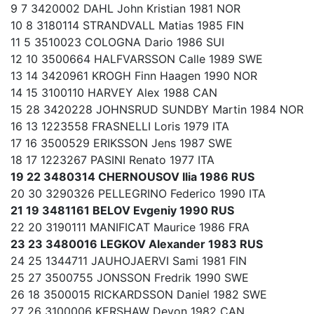
9 7 3420002 DAHL John Kristian 1981 NOR
10 8 3180114 STRANDVALL Matias 1985 FIN
11 5 3510023 COLOGNA Dario 1986 SUI
12 10 3500664 HALFVARSSON Calle 1989 SWE
13 14 3420961 KROGH Finn Haagen 1990 NOR
14 15 3100110 HARVEY Alex 1988 CAN
15 28 3420228 JOHNSRUD SUNDBY Martin 1984 NOR
16 13 1223558 FRASNELLI Loris 1979 ITA
17 16 3500529 ERIKSSON Jens 1987 SWE
18 17 1223267 PASINI Renato 1977 ITA
19 22 3480314 CHERNOUSOV Ilia 1986 RUS
20 30 3290326 PELLEGRINO Federico 1990 ITA
21 19 3481161 BELOV Evgeniy 1990 RUS
22 20 3190111 MANIFICAT Maurice 1986 FRA
23 23 3480016 LEGKOV Alexander 1983 RUS
24 25 1344711 JAUHOJAERVI Sami 1981 FIN
25 27 3500755 JONSSON Fredrik 1990 SWE
26 18 3500015 RICKARDSSON Daniel 1982 SWE
27 26 3100006 KERSHAW Devon 1982 CAN