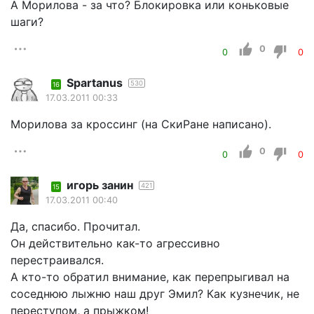
А Морилова - за что? Блокировка или коньковые
шаги?
0
0
0
Spartanus
530
16
17.03.2011 00:33
Морилова за кроссинг (на СкиРане написано).
0
0
0
игорь занин
421
15
17.03.2011 00:40
Да, спасибо. Прочитал.
Он действительно как-то агрессивно
перестраивался.
А кто-то обратил внимание, как перепрыгивал на
соседнюю лыжню наш друг Эмил? Как кузнечик, не
переступом, а прыжком!