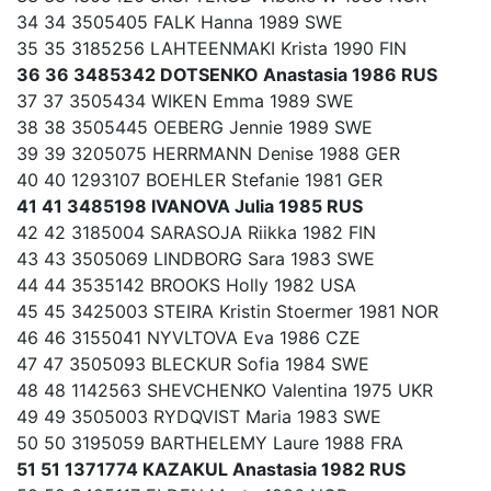
34 34 3505405 FALK Hanna 1989 SWE
35 35 3185256 LAHTEENMAKI Krista 1990 FIN
36 36 3485342 DOTSENKO Anastasia 1986 RUS
37 37 3505434 WIKEN Emma 1989 SWE
38 38 3505445 OEBERG Jennie 1989 SWE
39 39 3205075 HERRMANN Denise 1988 GER
40 40 1293107 BOEHLER Stefanie 1981 GER
41 41 3485198 IVANOVA Julia 1985 RUS
42 42 3185004 SARASOJA Riikka 1982 FIN
43 43 3505069 LINDBORG Sara 1983 SWE
44 44 3535142 BROOKS Holly 1982 USA
45 45 3425003 STEIRA Kristin Stoermer 1981 NOR
46 46 3155041 NYVLTOVA Eva 1986 CZE
47 47 3505093 BLECKUR Sofia 1984 SWE
48 48 1142563 SHEVCHENKO Valentina 1975 UKR
49 49 3505003 RYDQVIST Maria 1983 SWE
50 50 3195059 BARTHELEMY Laure 1988 FRA
51 51 1371774 KAZAKUL Anastasia 1982 RUS