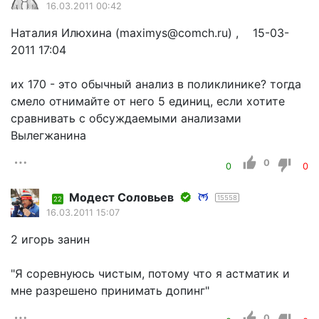
16.03.2011 00:42
Наталия Илюхина (maximys@comch.ru) , 15-03-
2011 17:04
их 170 - это обычный анализ в поликлинике? тогда
смело отнимайте от него 5 единиц, если хотите
сравнивать с обсуждаемыми анализами
Вылегжанина
0
0
0
Модест Соловьев
15558
22
16.03.2011 15:07
2 игорь занин
"Я соревнуюсь чистым, потому что я астматик и
мне разрешено принимать допинг"
0