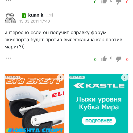
0
0
0
kuan k
579
18
15.03.2011 17:40
интересно если он получит справку форум
скиспорта будет против вылегжанина как против
марит?))
0
0
0
РЕКЛАМА
РЕКЛАМА