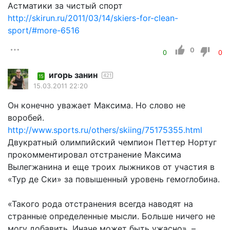
Астматики за чистый спорт
http://skirun.ru/2011/03/14/skiers-for-clean-
sport/#more-6516
0
0
0
игорь занин
421
15
15.03.2011 22:20
Он конечно уважает Максима. Но слово не
воробей.
http://www.sports.ru/others/skiing/75175355.html
Двукратный олимпийский чемпион Петтер Нортуг
прокомментировал отстранение Максима
Вылегжанина и еще троих лыжников от участия в
«Тур де Ски» за повышенный уровень гемоглобина.
«Такого рода отстранения всегда наводят на
странные определенные мысли. Больше ничего не
могу добавить. Иначе может быть ужасно», –