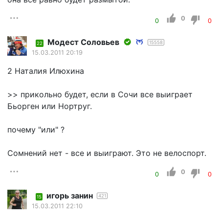
0
0
0
Модест Соловьев
15558
22
15.03.2011 20:19
2 Наталия Илюхина
>> прикольно будет, если в Сочи все выиграет
Бьорген или Нортруг.
почему "или" ?
Сомнений нет - все и выиграют. Это не велоспорт.
0
0
0
игорь занин
421
15
15.03.2011 22:10