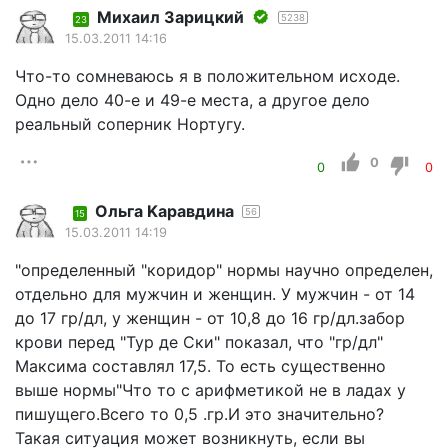
Михаил Зарицкий
5238
23
15.03.2011 14:16
Что-то сомневаюсь я в положительном исходе.
Одно дело 40-е и 49-е места, а другое дело
реальный соперник Нортугу.
0
0
0
Ольга Kaравдина
56
15
15.03.2011 14:19
"определенный "коридор" нормы научно определен,
отдельно для мужчин и женщин. У мужчин - от 14
до 17 гр/дл, у женщин - от 10,8 до 16 гр/дл.забор
крови перед "Тур де Ски" показал, что "гр/дл"
Максима составлял 17,5. То есть существенно
выше нормы"Что то с арифметикой не в ладах у
пишущего.Всего то 0,5 .гр.И это значительно?
Такая ситуация может возникнуть, если вы