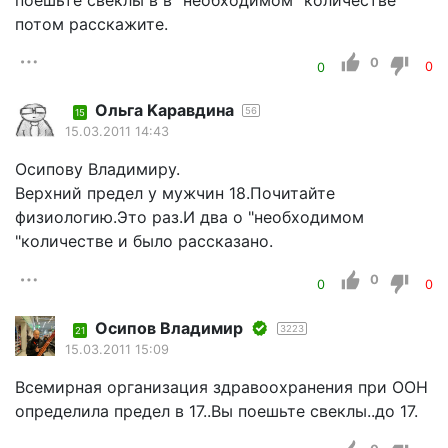
потом расскажите.
0
0
0
Ольга Kaравдина
56
15
15.03.2011 14:43
Осипову Владимиру.
Верхний предел у мужчин 18.Почитайте
физиологию.Это раз.И два о "необходимом
"количестве и было рассказано.
0
0
0
Осипов Владимир
3223
21
15.03.2011 15:09
Всемирная организация здравоохранения при ООН
определила предел в 17..Вы поешьте свеклы..до 17.