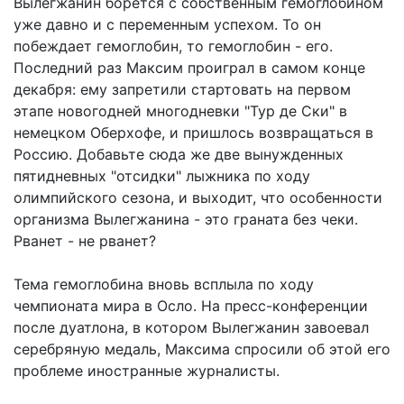
Вылегжанин борется с собственным гемоглобином
уже давно и с переменным успехом. То он
побеждает гемоглобин, то гемоглобин - его.
Последний раз Максим проиграл в самом конце
декабря: ему запретили стартовать на первом
этапе новогодней многодневки "Тур де Ски" в
немецком Оберхофе, и пришлось возвращаться в
Россию. Добавьте сюда же две вынужденных
пятидневных "отсидки" лыжника по ходу
олимпийского сезона, и выходит, что особенности
организма Вылегжанина - это граната без чеки.
Рванет - не рванет?
Тема гемоглобина вновь всплыла по ходу
чемпионата мира в Осло. На пресс-конференции
после дуатлона, в котором Вылегжанин завоевал
серебряную медаль, Максима спросили об этой его
проблеме иностранные журналисты.