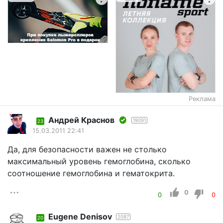
Реклама
Андрей Краснов
19091
23
15.03.2011 22:41
Да, для безопасности важен не столько
максимальный уровень гемоглобина, сколько
соотношение гемоглобина и гематокрита.
0
0
0
Eugene Denisov
2087
20