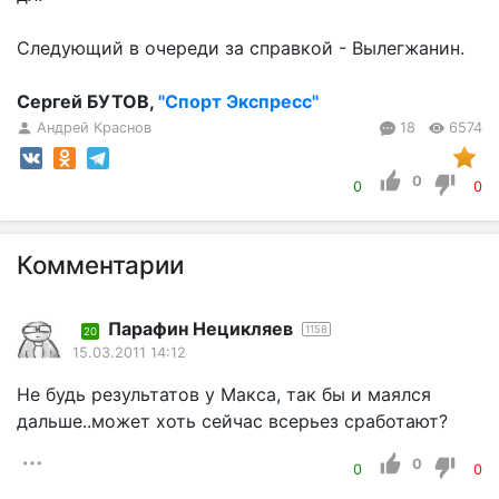
Следующий в очереди за справкой - Вылегжанин.
Сергей БУТОВ,
"Спорт Экспресс"
Андрей Краснов
18
6574
0
0
0
Комментарии
Парафин Нецикляев
1158
20
15.03.2011 14:12
Не будь результатов у Макса, так бы и маялся
дальше..может хоть сейчас всерьез сработают?
0
0
0