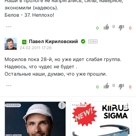
Наши в прологе не напрягались, силы, наверное,
экономили (надеюсь).
Белов - 37. Неплохо!
0
0
0
Павел Кириловский
5584
15
24.02.2011 17:26
Морилов пока 28-й, но уже идет слабая группа.
Надеюсь, что чудес не будет .
Остальные наши, думаю, что уже прошли.
0
0
0
РЕКЛАМА
РЕКЛАМА