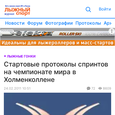
Войти
Новости
Форум
Фотографии
Протоколы
Архи
РЕКЛАМА
ЛЫЖНЫЕ ГОНКИ
Стартовые протоколы спринтов
на чемпионате мира в
Холменколлене
24.02.2011 10:51
72
8609