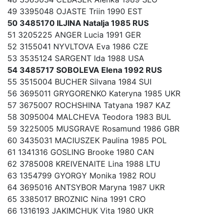
49 3395048 OJASTE Triin 1990 EST
50 3485170 ILJINA Natalja 1985 RUS
51 3205225 ANGER Lucia 1991 GER
52 3155041 NYVLTOVA Eva 1986 CZE
53 3535124 SARGENT Ida 1988 USA
54 3485717 SOBOLEVA Elena 1992 RUS
55 3515004 BUCHER Silvana 1984 SUI
56 3695011 GRYGORENKO Kateryna 1985 UKR
57 3675007 ROCHSHINA Tatyana 1987 KAZ
58 3095004 MALCHEVA Teodora 1983 BUL
59 3225005 MUSGRAVE Rosamund 1986 GBR
60 3435031 MACIUSZEK Paulina 1985 POL
61 1341316 GOSLING Brooke 1980 CAN
62 3785008 KREIVENAITE Lina 1988 LTU
63 1354799 GYORGY Monika 1982 ROU
64 3695016 ANTSYBOR Maryna 1987 UKR
65 3385017 BROZNIC Nina 1991 CRO
66 1316193 JAKIMCHUK Vita 1980 UKR