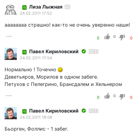
Лиза Лыжная
70
15
24.02.2011 17:52
аааааааа страшно! как-то не очень уверенно наши!
0
0
0
Павел Кириловский
5584
15
24.02.2011 17:54
Нормально ! Точечно
Деветьяров, Морилов в одном забеге.
Петухов с Пелегрино, Брансдалем и Хельнером
0
0
0
Павел Кириловский
5584
15
24.02.2011 18:06
Бьорген, Фоллис - 1 забег.