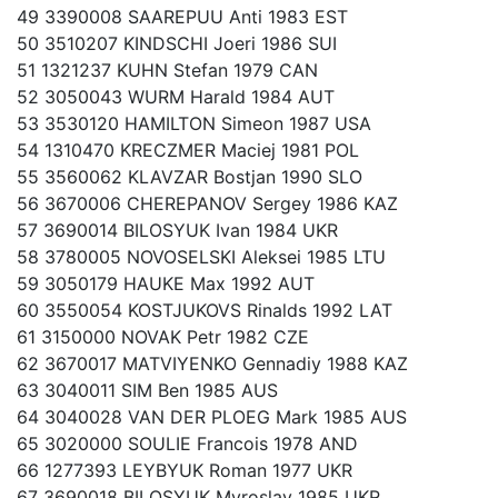
49 3390008 SAAREPUU Anti 1983 EST
50 3510207 KINDSCHI Joeri 1986 SUI
51 1321237 KUHN Stefan 1979 CAN
52 3050043 WURM Harald 1984 AUT
53 3530120 HAMILTON Simeon 1987 USA
54 1310470 KRECZMER Maciej 1981 POL
55 3560062 KLAVZAR Bostjan 1990 SLO
56 3670006 CHEREPANOV Sergey 1986 KAZ
57 3690014 BILOSYUK Ivan 1984 UKR
58 3780005 NOVOSELSKI Aleksei 1985 LTU
59 3050179 HAUKE Max 1992 AUT
60 3550054 KOSTJUKOVS Rinalds 1992 LAT
61 3150000 NOVAK Petr 1982 CZE
62 3670017 MATVIYENKO Gennadiy 1988 KAZ
63 3040011 SIM Ben 1985 AUS
64 3040028 VAN DER PLOEG Mark 1985 AUS
65 3020000 SOULIE Francois 1978 AND
66 1277393 LEYBYUK Roman 1977 UKR
67 3690018 BILOSYUK Myroslav 1985 UKR