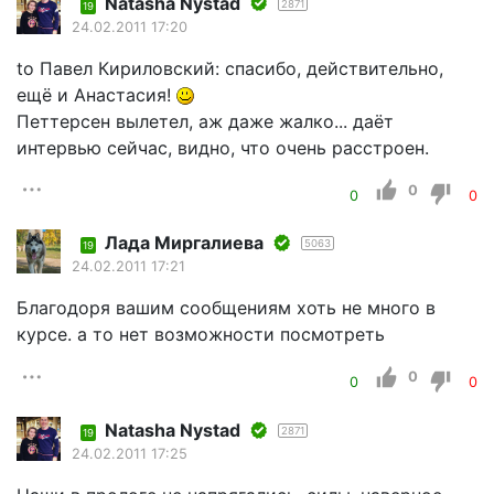
Natasha Nystad
2871
19
24.02.2011 17:20
to Павел Кириловский: спасибо, действительно,
ещё и Анастасия!
Петтерсен вылетел, аж даже жалко... даёт
интервью сейчас, видно, что очень расстроен.
0
0
0
Лада Миргалиева
5063
19
24.02.2011 17:21
Благодоря вашим сообщениям хоть не много в
курсе. а то нет возможности посмотреть
0
0
0
Natasha Nystad
2871
19
24.02.2011 17:25