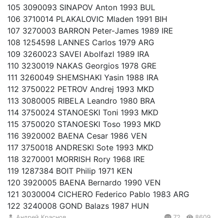
105 3090093 SINAPOV Anton 1993 BUL
106 3710014 PLAKALOVIC Mladen 1991 BIH
107 3270003 BARRON Peter-James 1989 IRE
108 1254598 LANNES Carlos 1979 ARG
109 3260023 SAVEI Abolfazl 1989 IRA
110 3230019 NAKAS Georgios 1978 GRE
111 3260049 SHEMSHAKI Yasin 1988 IRA
112 3750022 PETROV Andrej 1993 MKD
113 3080005 RIBELA Leandro 1980 BRA
114 3750024 STANOESKI Toni 1993 MKD
115 3750020 STANOESKI Toso 1993 MKD
116 3920002 BAENA Cesar 1986 VEN
117 3750018 ANDRESKI Sote 1993 MKD
118 3270001 MORRISH Rory 1968 IRE
119 1287384 BOIT Philip 1971 KEN
120 3920005 BAENA Bernardo 1990 VEN
121 3030004 CICHERO Federico Pablo 1983 ARG
122 3240008 GOND Balazs 1987 HUN
Андрей Краснов
72
8609