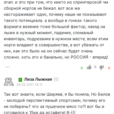
этап. и это при том, что никто из спринтерской чм
сборной норгов не бежал. вот все же
настораживает одно, почему наши не показывают
такого потенциала. а вообще в гонках такого
формата везение тоже большой фактор, наезд на
лыжи в нужный момент, падение, сломаный
инвентарь, подрезание в нужном месте, всем этим
норги владеют в совершенстве, а вот убежать от
них, как это было на ои сейчас будет очень
сложно. хоть это и банально, но РОССИЯ - вперед!
0
0
0
Лиза Лыжная
70
15
24.02.2011 15:11
Так вот знаете, если Ширяев, я бы поняла, Но Белов
- молодой перспективный спортсмен, почему его
не поберечь? что за пушечное мясо то?! вот бы и
готовился к 15ке да эстафете! 8-(((