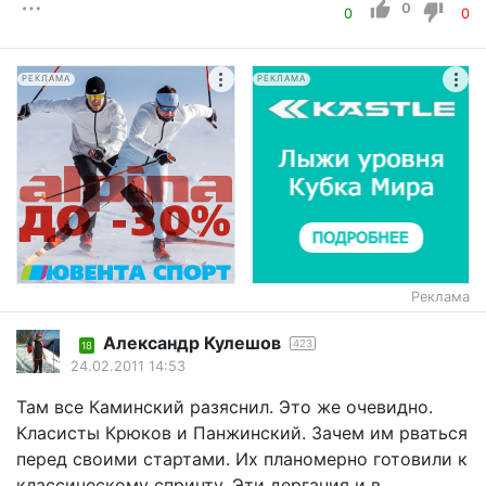
0
0
0
РЕКЛАМА
РЕКЛАМА
Реклама
Александр Кулешов
423
18
24.02.2011 14:53
Там все Каминский разяснил. Это же очевидно.
Класисты Крюков и Панжинский. Зачем им рваться
перед своими стартами. Их планомерно готовили к
классическому спринту. Эти дергания и в