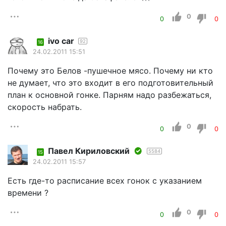
0
0
0
ivo car
92
16
24.02.2011 15:51
Почему это Белов -пушечное мясо. Почему ни кто
не думает, что это входит в его подготовительный
план к основной гонке. Парням надо разбежаться,
скорость набрать.
0
0
0
Павел Кириловский
5584
15
24.02.2011 15:57
Есть где-то расписание всех гонок с указанием
времени ?
0
0
0