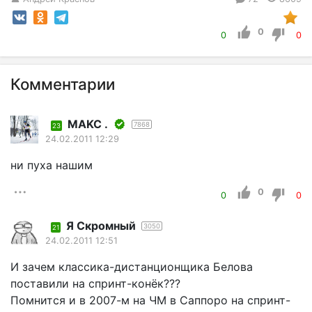
0
0
0
Комментарии
MAKC .
7868
23
24.02.2011 12:29
ни пуха нашим
0
0
0
Я Скромный
3050
21
24.02.2011 12:51
И зачем классика-дистанционщика Белова
поставили на спринт-конёк???
Помнится и в 2007-м на ЧМ в Саппоро на спринт-