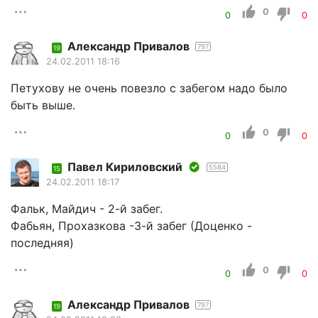
0
0
0
Александр Привалов
797
19
24.02.2011 18:16
Петухову не очень повезло с забегом надо было
быть выше.
0
0
0
Павел Кириловский
5584
15
24.02.2011 18:17
Фальк, Майдич - 2-й забег.
Фабьян, Прохазкова -3-й забег (Доценко -
последняя)
0
0
0
Александр Привалов
797
19