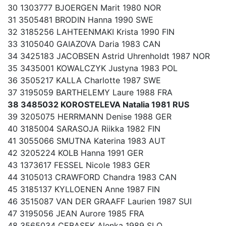
30 1303777 BJOERGEN Marit 1980 NOR
31 3505481 BRODIN Hanna 1990 SWE
32 3185256 LAHTEENMAKI Krista 1990 FIN
33 3105040 GAIAZOVA Daria 1983 CAN
34 3425183 JACOBSEN Astrid Uhrenholdt 1987 NOR
35 3435001 KOWALCZYK Justyna 1983 POL
36 3505217 KALLA Charlotte 1987 SWE
37 3195059 BARTHELEMY Laure 1988 FRA
38 3485032 KOROSTELEVA Natalia 1981 RUS
39 3205075 HERRMANN Denise 1988 GER
40 3185004 SARASOJA Riikka 1982 FIN
41 3055066 SMUTNA Katerina 1983 AUT
42 3205224 KOLB Hanna 1991 GER
43 1373617 FESSEL Nicole 1983 GER
44 3105013 CRAWFORD Chandra 1983 CAN
45 3185137 KYLLOENEN Anne 1987 FIN
46 3515087 VAN DER GRAAFF Laurien 1987 SUI
47 3195056 JEAN Aurore 1985 FRA
48 3565034 CEBASEK Alenka 1989 SLO