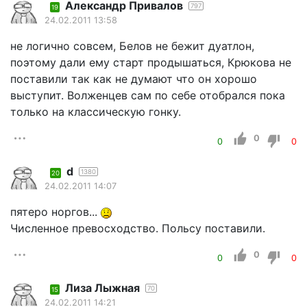
Александр Привалов
797
19
24.02.2011 13:58
не логично совсем, Белов не бежит дуатлон,
поэтому дали ему старт продышаться, Крюкова не
поставили так как не думают что он хорошо
выступит. Волженцев сам по себе отобрался пока
только на классическую гонку.
0
0
0
d
1380
20
24.02.2011 14:07
пятеро норгов...
Численное превосходство. Польсу поставили.
0
0
0
Лиза Лыжная
70
15
24.02.2011 14:21