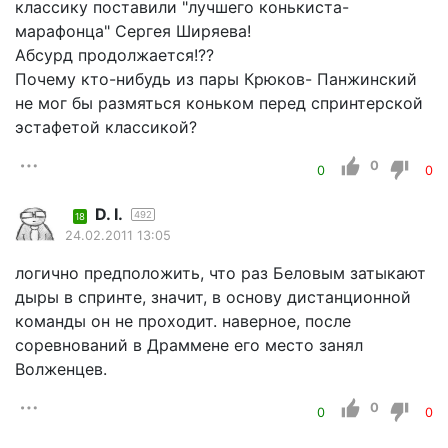
классику поставили "лучшего конькиста-
марафонца" Сергея Ширяева!
Абсурд продолжается!??
Почему кто-нибудь из пары Крюков- Панжинский
не мог бы размяться коньком перед спринтерской
эстафетой классикой?
0
0
0
D. I.
492
18
24.02.2011 13:05
логично предположить, что раз Беловым затыкают
дыры в спринте, значит, в основу дистанционной
команды он не проходит. наверное, после
соревнований в Драммене его место занял
Волженцев.
0
0
0