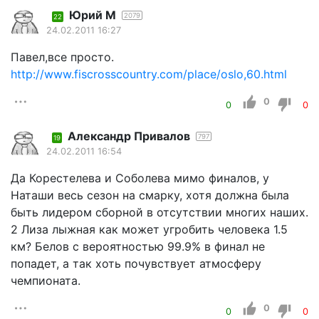
Юрий М
2079
22
24.02.2011 16:27
Павел,все просто.
http://www.fiscrosscountry.com/place/oslo,60.html
0
0
0
Александр Привалов
797
19
24.02.2011 16:54
Да Корестелева и Соболева мимо финалов, у
Наташи весь сезон на смарку, хотя должна была
быть лидером сборной в отсутствии многих наших.
2 Лиза лыжная как может угробить человека 1.5
км? Белов с вероятностью 99.9% в финал не
попадет, а так хоть почувствует атмосферу
чемпионата.
0
0
0