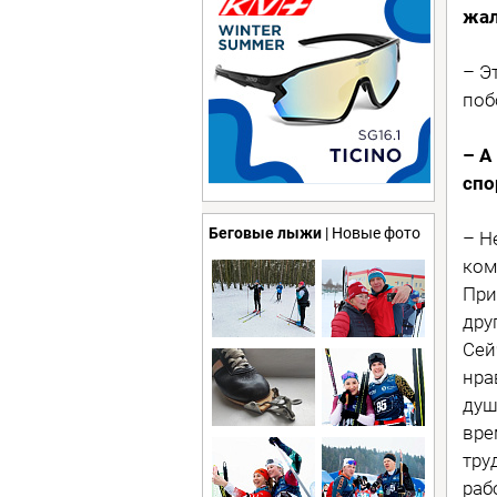
жал
– Э
поб
– А
спо
Беговые лыжи
| Новые фото
– Н
ком
При
дру
Сей
нра
душ
вре
тру
раб