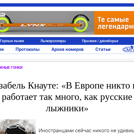
АМА
Горные лыжи
Лыжероллеры
Прыжки / двоеборье
ии
Протоколы
Архив номеров
Статьи
ЖНЫЕ ГОНКИ
забель Кнауте: «В Европе никто 
работает так много, как русские
лыжники»
Иностранцами сейчас никого не удиви