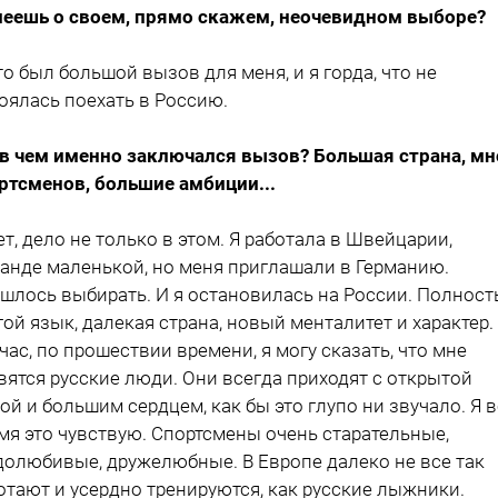
еешь о своем, прямо скажем, неочевидном выборе?
то был большой вызов для меня, и я горда, что не
оялась поехать в Россию.
 в чем именно заключался вызов? Большая страна, мн
ртсменов, большие амбиции...
ет, дело не только в этом. Я работала в Швейцарии,
анде маленькой, но меня приглашали в Германию.
шлось выбирать. И я остановилась на России. Полнос
гой язык, далекая страна, новый менталитет и характер.
час, по прошествии времени, я могу сказать, что мне
вятся русские люди. Они всегда приходят с открытой
ой и большим сердцем, как бы это глупо ни звучало. Я 
мя это чувствую. Спортсмены очень старательные,
долюбивые, дружелюбные. В Европе далеко не все так
отают и усердно тренируются, как русские лыжники.