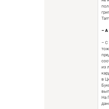
пол
гри
Tami
– А
– С
тож
пре
соо
из 
кар
в Ц
Бук
вып
На 
дан