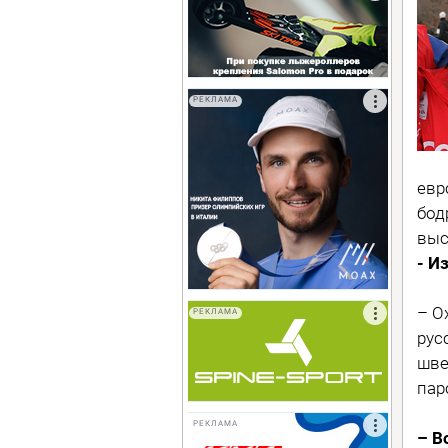
РЕКЛАМА
евр
бод
выс
- И
– О
РЕКЛАМА
рус
шве
пар
РЕКЛАМА
– В