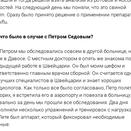
остей. На следующий день мы поняли, что это свиной
пп. Сразу было принято решение о применении препара
flu.
 что было в случае с Петром Седовым?
 Петром мы обследовались совсем в другой больнице, 
е в Давосе. С местным доктором я опять же знакома п
дыдущей работе в Швейцарии. Он был моим шефом и
тветственно главным врачом сборной. Он считается о
лучших специалистов в Швейцарии и знает хороших
диологов. Как только все было согласовано, Петр поле
юрих, я встретила его в аэропорту и повезла в больницу
вально за день мы прошли все обследования. Два дня
олняли несколько упражнений и тренировок с нагрузк
Пете был аппарат, который фиксировал необходимые
ные.