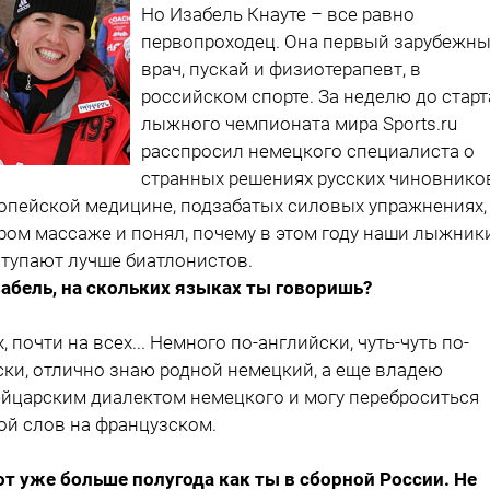
Но Изабель Кнауте – все равно
первопроходец. Она первый зарубежн
врач, пускай и физиотерапевт, в
российском спорте. За неделю до старт
лыжного чемпионата мира Sports.ru
расспросил немецкого специалиста о
странных решениях русских чиновнико
опейской медицине, подзабатых силовых упражнениях,
ром массаже и понял, почему в этом году наши лыжник
тупают лучше биатлонистов.
забель, на скольких языках ты говоришь?
х, почти на всех... Немного по-английски, чуть-чуть по-
ски, отлично знаю родной немецкий, а еще владею
йцарским диалектом немецкого и могу переброситься
ой слов на французском.
от уже больше полугода как ты в сборной России. Не