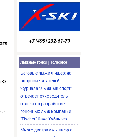
ого
Лыжные гонки | Полезное
Беговые лыжи Фишер: на
тью
вопросы читателей
журнала "Лыжный спорт"
отвечает руководитель
отдела по разработке
все
гоночных лыж компании
"Fischer" Ханс Хубингер
Много диаграмм и цифр о