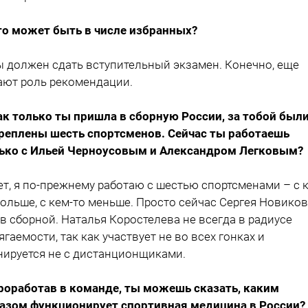
то может быть в числе избранных?
ы должен сдать вступительный экзамен. Конечно, еще
ают роль рекомендации.
ак только ты пришла в сборную России, за тобой был
реплены шесть спортсменов. Сейчас ты работаешь
ько с Ильей Черноусовым и Александром Легковым?
ет, я по-прежнему работаю с шестью спортсменами – с 
больше, с кем-то меньше. Просто сейчас Сергея Новико
 в сборной. Наталья Коростелева не всегда в радиусе
ягаемости, так как участвует не во всех гонках и
нируется не с дистанционщиками.
роработав в команде, ты можешь сказать, каким
азом функционирует спортивная медицина в России?