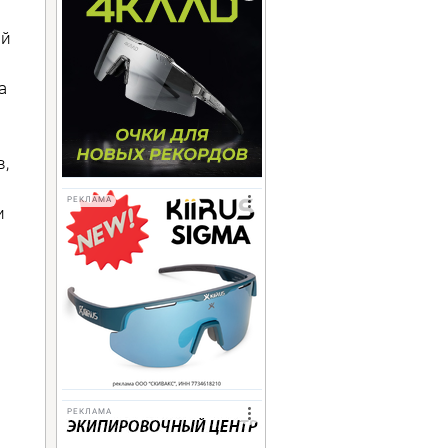
ый
а
в,
РЕКЛАМА
и
РЕКЛАМА