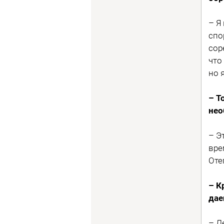
– Я
спо
сор
что
но 
– Т
нео
– Э
вре
Оте
– К
дае
– Л