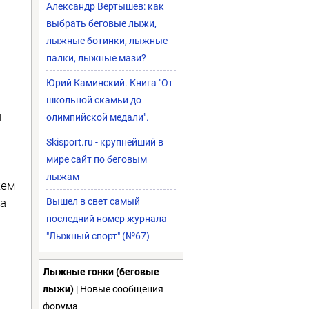
Александр Вертышев: как
выбрать беговые лыжи,
лыжные ботинки, лыжные
палки, лыжные мази?
Юрий Каминский. Книга "От
школьной скамьи до
и
олимпийской медали".
Skisport.ru - крупнейший в
мире сайт по беговым
лыжам
кем-
ва
Вышел в свет самый
последний номер журнала
"Лыжный спорт" (№67)
Лыжные гонки (беговые
лыжи)
| Новые сообщения
форума