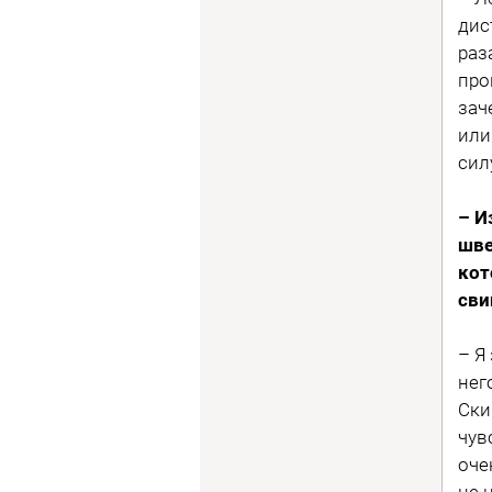
дис
раз
про
зач
или
сил
– И
шве
кот
сви
– Я
нег
Ски
чув
оче
не 