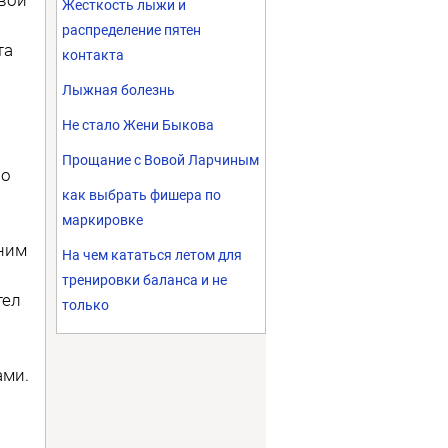
Жесткость лыжи и
распределение пятен
та
контакта
Лыжная болезнь
Не стало Жени Быкова
Прощание с Вовой Ларчиным
но
как выбрать фишера по
о
маркировке
дним
На чем кататься летом для
тренировки баланса и не
тел
только
.
ами.