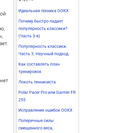
Идеальная техника ООКХ
кой
Почему быстро падает
ю,
популярность классики?
ы,
(Часть 3-я)
ает.
Популярность классики.
Часть 3. Научный подход.
Как составлять план
тренировок
 нет
Локоть теннисиста
Polar Pacer Pro или Garmin FR
255
Исправление ошибок ООКХ
Поперечные силы
смещенного веса,