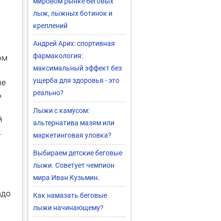
мировом рынке беговых
лыж, лыжных ботинок и
креплений
Андрей Арих: спортивная
фармакология:
ом
максимальный эффект без
ущерба для здоровья - это
не
реально?
ь
Лыжи с камусом:
й
альтернатива мазям или
.
маркетинговая уловка?
Выбираем детские беговые
лыжи. Советует чемпион
мира Иван Кузьмин.
адо
Как намазать беговые
лыжи начинающему?