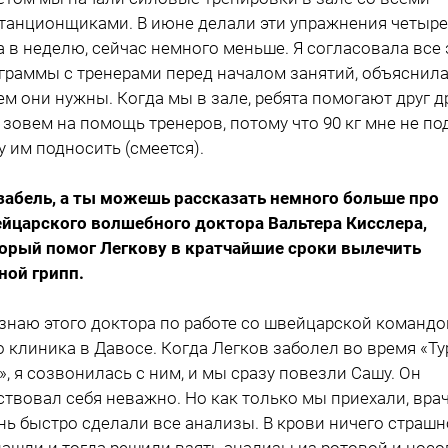
танционщиками. В июне делали эти упражнения четыре
а в неделю, сейчас немного меньше. Я согласовала все 
граммы с тренерами перед началом занятий, объяснила
ем они нужны. Когда мы в зале, ребята помогают друг д
 зовем на помощь тренеров, потому что 90 кг мне не по
у им подносить (смеется).
забель, а ты можешь рассказать немного больше про
йцарского волшебного доктора Вальтера Кисслера,
орый помог Легкову в кратчайшие сроки вылечить
ной грипп.
 знаю этого доктора по работе со швейцарской командо
о клиника в Давосе. Когда Легков заболел во время «Ту
», я созвонилась с ним, и мы сразу повезли Сашу. Он
ствовал себя неважно. Но как только мы приехали, вра
нь быстро сделали все анализы. В крови ничего страшн
нашли и тогда решили взять анализы из ротовой и нос