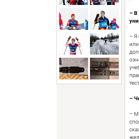
– В
уни
– Я
или
доп
озн
уче
пра
тес
– Ч
– М
спо
ска
жел