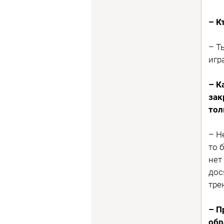
– К
– Т
игр
– К
зак
тол
– Н
то 
нет
дос
тре
– П
обр