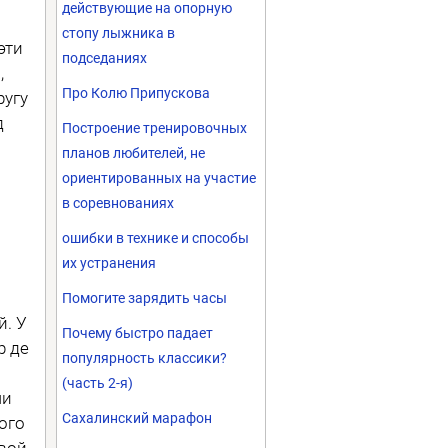
действующие на опорную
стопу лыжника в
эти
подседаниях
,
Про Колю Припускова
ругу
д
Построение тренировочных
планов любителей, не
ориентированных на участие
в соревнованиях
ошибки в технике и способы
их устранения
Помогите зарядить часы
й. У
Почему быстро падает
р де
популярность классики?
(часть 2-я)
чи
Сахалинский марафон
ого
овой