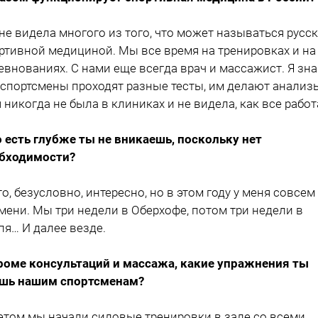
 не видела многого из того, что может называться русс
ртивной медициной. Мы все время на тренировках и на
евнованиях. С нами еще всегда врач и массажист. Я зна
 спортсмены проходят разные тесты, им делают анализ
я никогда не была в клиниках и не видела, как все работ
о есть глубже ты не вникаешь, поскольку нет
бходимости?
то, безусловно, интересно, но в этом году у меня совсем
мени. Мы три недели в Оберхофе, потом три недели в
пя… И далее везде.
роме консультаций и массажа, какие упражнения ты
шь нашим спортсменам?
етом мы начали силовые тренировки в зале со всеми