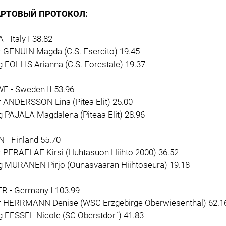
АРТОВЫЙ ПРОТОКОЛ:
A - Italy I 38.82
r GENUIN Magda (C.S. Esercito) 19.45
g FOLLIS Arianna (C.S. Forestale) 19.37
E - Sweden II 53.96
r ANDERSSON Lina (Pitea Elit) 25.00
g PAJALA Magdalena (Piteaa Elit) 28.96
N - Finland 55.70
r PERAELAE Kirsi (Huhtasuon Hiihto 2000) 36.52
 g MURANEN Pirjo (Ounasvaaran Hiihtoseura) 19.18
ER - Germany I 103.99
 r HERRMANN Denise (WSC Erzgebirge Oberwiesenthal) 62.1
g FESSEL Nicole (SC Oberstdorf) 41.83