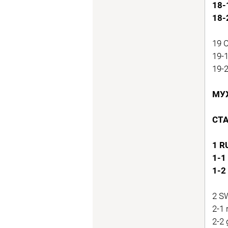
18-
18-
19 
19-
19-
МУ
СТ
1 R
1-1
1-2
2 SW
2-1 
2-2