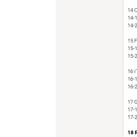
14 
14-1
14-
15 F
15-1
15-
16 I
16-1
16-2
17 
17-
17-
18 