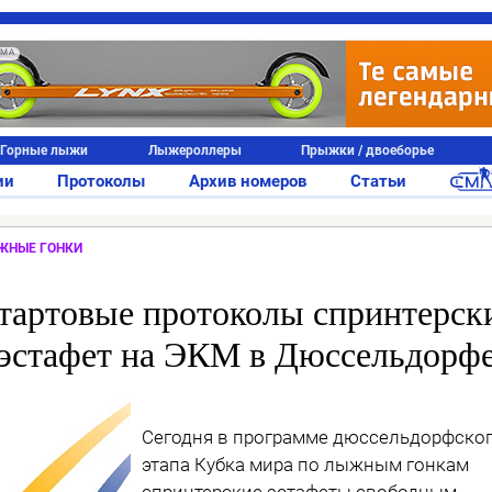
АМА
Горные лыжи
Лыжероллеры
Прыжки / двоеборье
ии
Протоколы
Архив номеров
Статьи
ЖНЫЕ ГОНКИ
тартовые протоколы спринтерск
эстафет на ЭКМ в Дюссельдорф
Сегодня в программе дюссельдорфско
этапа Кубка мира по лыжным гонкам
спринтерские эстафеты свободным