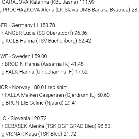
 r GARAJOVA Katarina (KBL Jasna) 111.99
 g PROCHAZKOVA Alena (LK Slavia UMB Banska Bystrica) 28.
ER - Germany III 158.78
1 r ANGER Lucia (SC Oberstdorf) 96.36
2 g KOLB Hanna (TSV Buchenberg) 62.42
SWE - Sweden I 59.00
1 r BRODIN Hanna (Aasarna IK) 41.48
2 g FALK Hanna (Ulricehamns IF) 17.52
OR - Norway I 80.01 red shirt
1 r FALLA Maiken Caspersen (Gjerdrum IL) 50.60
 g BRUN-LIE Celine (Njaard) 29.41
LO - Slovenia 120.72
1 r CEBASEK Alenka (TSK OGP GRAD Bled) 98.80
 g VISNAR Katja (TSK Bled) 21.92