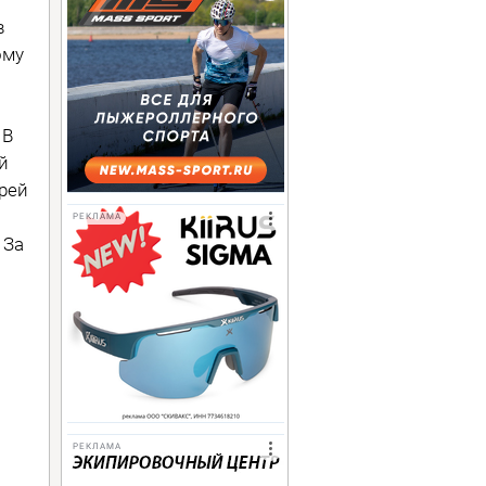
в
ому
 В
й
рей
РЕКЛАМА
 За
РЕКЛАМА