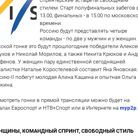
стилем. Старт полуфинальных забегов 
13.00, финальных - в 15.00 по московск
времени.
Россию будут представлять четыре
команды - по две у мужчин и у женщин.
ской гонке это будут прошлогодние победители Алексе
ухов и Николай Морилов, а также Никита Крюков и Анд
фенов. У женщин пару единственной сегодняшней
алистке Наталье Коростелевой составит Яна Яновская.
сию-II побегут молодая Алина Кашина и опытная Ольга
кина.
мотреть гонки в прямой трансляции можно будет на
алах Евроспорт и НТВ+Спорт или в Интернете на
myp2p
.
НЩИНЫ, КОМАНДНЫЙ СПРИНТ, СВОБОДНЫЙ СТИЛЬ