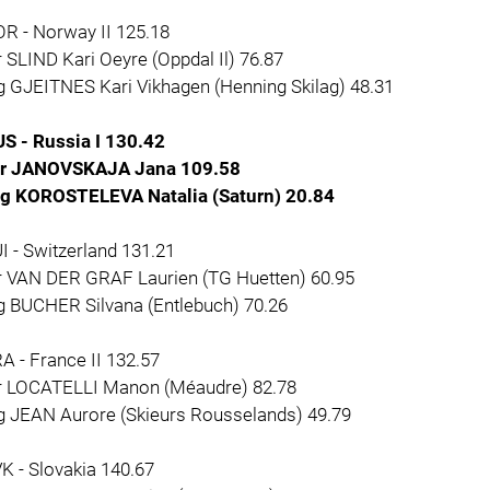
R - Norway II 125.18
r SLIND Kari Oeyre (Oppdal Il) 76.87
g GJEITNES Kari Vikhagen (Henning Skilag) 48.31
US - Russia I 130.42
 r JANOVSKAJA Jana 109.58
 g KOROSTELEVA Natalia (Saturn) 20.84
I - Switzerland 131.21
 r VAN DER GRAF Laurien (TG Huetten) 60.95
g BUCHER Silvana (Entlebuch) 70.26
A - France II 132.57
 r LOCATELLI Manon (Méaudre) 82.78
 g JEAN Aurore (Skieurs Rousselands) 49.79
K - Slovakia 140.67