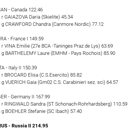
CAN - Canada 122.46
 r GAIAZOVA Daria (Skielite) 45.34
2 g CRAWFORD Chandra (Canmore Nordic) 77.12
RA - France I 149.59
 r VINA Emilie (27e BCA -Taninges Praz de Lys) 63.69
2 g BARTHELEMY Laure (EMHM - Pays Rochois) 85.90
TA - Italy II 150.39
 r BROCARD Elisa (C.S.Esercito) 85.82
 g VUERICH Gaia (Gm02 C.S. Carabinieri sez. sci) 64.57
GER - Germany II 167.99
1 r RINGWALD Sandra (ST Schonach-Rohrhardsberg) 110.59
2 g BOEHLER Stefanie (SC Ibach) 57.40
RUS - Russia II 214.95