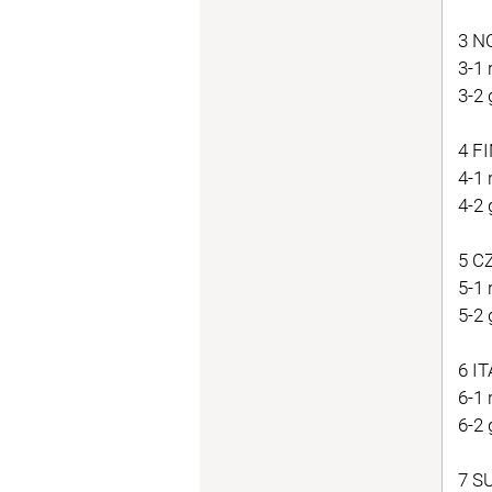
3 N
3-1 
3-2 
4 FI
4-1 
4-2
5 CZ
5-1 
5-2 
6 IT
6-1 
6-2 
7 SU