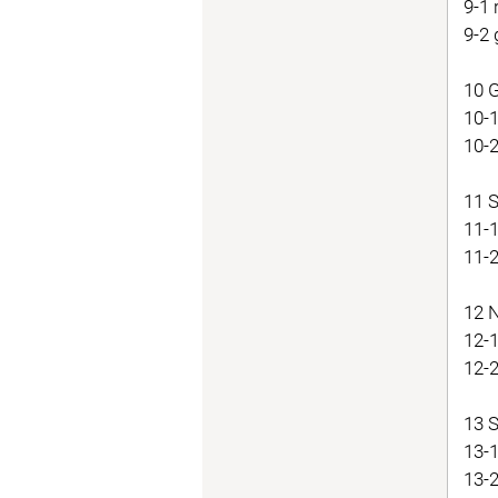
9-1
9-2
10 G
10-
10-
11 
11-
11-
12 N
12-
12-2
13 S
13-
13-2