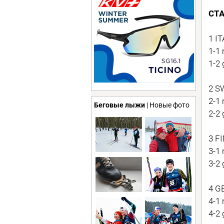
СТ
1 IT
1-1 
1-2 
2 SW
2-1 
Беговые лыжи
| Новые фото
2-2 
3 FI
3-1 
3-2
4 G
4-1
4-2 