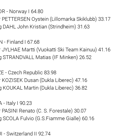
OR - Norway I 64.80
r PETTERSEN Oystein (Lillomarka Skiklubb) 33.17
g DAHL John Kristian (Strindheim) 31.63
N - Finland I 67.68
r JYLHAE Martti (Vuokatti Ski Team Kainuu) 41.16
 g STRANDVALL Matias (IF Minken) 26.52
E - Czech Republic 83.98
r KOZISEK Dusan (Dukla Liberec) 47.16
g KOUKAL Martin (Dukla Liberec) 36.82
A - Italy I 90.23
r PASINI Renato (C. S. Forestale) 30.07
g SCOLA Fulvio (G.S.Fiamme Gialle) 60.16
I - Switzerland II 92.74