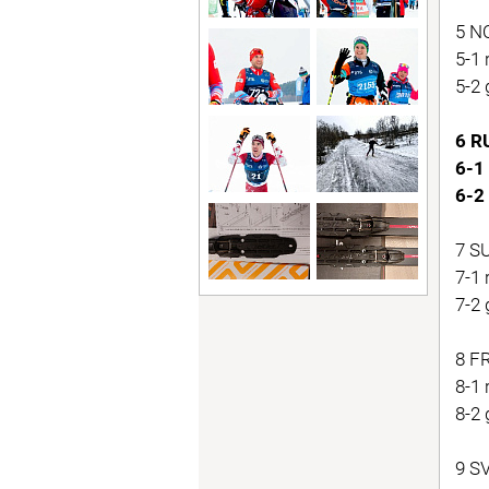
5 NO
5-1 
5-2 
6 R
6-1
6-2
7 SU
7-1
7-2 
8 FR
8-1
8-2
9 SV