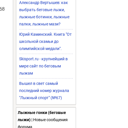
Александр Вертышев: как
68
выбрать беговые лыжи,
лыжные ботинки, лыжные
палки, лыжные мази?
Юрий Каминский. Книга "От
школьной скамьи до
олимпийской медали".
Skisport.ru - крупнейший в
мире сайт по беговым
лыжам
Вышел в свет самый
последний номер журнала
"Лыжный спорт" (№67)
Лыжные гонки (беговые
лыжи)
| Новые сообщения
форума