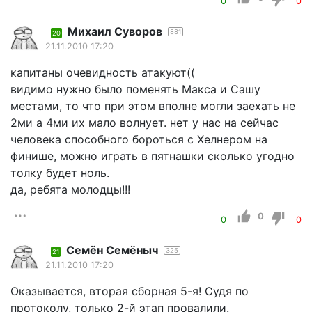
0
0
Михаил Суворов
881
20
21.11.2010 17:20
капитаны очевидность атакуют((
видимо нужно было поменять Макса и Сашу
местами, то что при этом вполне могли заехать не
2ми а 4ми их мало волнует. нет у нас на сейчас
человека способного бороться с Хелнером на
финише, можно играть в пятнашки сколько угодно
толку будет ноль.
да, ребята молодцы!!!
0
0
0
Семён Семёныч
325
21
21.11.2010 17:20
Оказывается, вторая сборная 5-я! Судя по
протоколу, только 2-й этап провалили.