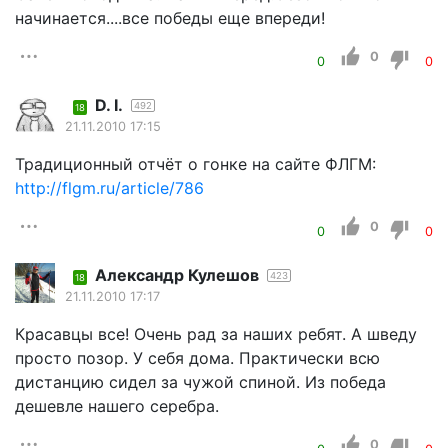
начинается....все победы еще впереди!
0
0
0
D. I.
492
18
21.11.2010 17:15
Традиционный отчёт о гонке на сайте ФЛГМ:
http://flgm.ru/article/786
0
0
0
Александр Кулешов
423
18
21.11.2010 17:17
Красавцы все! Очень рад за наших ребят. А шведу
просто позор. У себя дома. Практически всю
дистанцию сидел за чужой спиной. Из победа
дешевле нашего серебра.
0