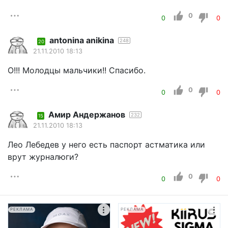
0
0
0
antonina anikina
248
20
21.11.2010 18:13
О!!! Молодцы мальчики!! Спасибо.
0
0
0
Амир Андержанов
232
15
21.11.2010 18:13
Лео Лебедев у него есть паспорт астматика или
врут журналюги?
0
0
0
РЕКЛАМА
РЕКЛАМА