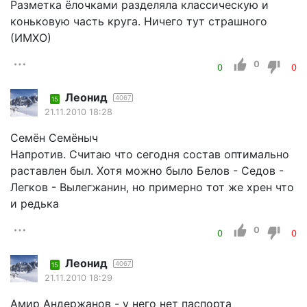
Разметка ёлочками разделяла классическую и
коньковую часть круга. Ничего тут страшного
(ИМХО)
0
0
0
Леонид
4067
15
21.11.2010 18:28
Семён Семёныч
Напротив. Считаю что сегодня состав оптимально
раставлен был. Хотя можно было Белов - Седов -
Легков - Вылегжанин, но примерно тот же хрен что
и редька
0
0
0
Леонид
4067
15
21.11.2010 18:29
Амир Андержанов - у него нет паспорта