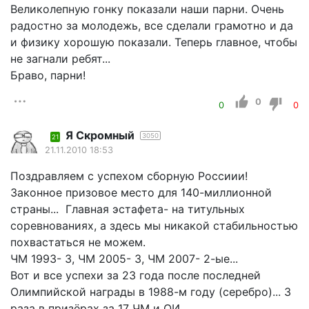
Великолепную гонку показали наши парни. Очень
радостно за молодежь, все сделали грамотно и да
и физику хорошую показали. Теперь главное, чтобы
не загнали ребят...
Браво, парни!
0
0
0
Я Скромный
3050
21
21.11.2010 18:53
Поздравляем с успехом сборную Россиии!
Законное призовое место для 140-миллионной
страны... Главная эстафета- на титульных
соревнованиях, а здесь мы никакой стабильностью
похвастаться не можем.
ЧМ 1993- 3, ЧМ 2005- 3, ЧМ 2007- 2-ые...
Вот и все успехи за 23 года после последней
Олимпийской награды в 1988-м году (серебро)... 3
раза в призёрах за 17 ЧМ и ОИ