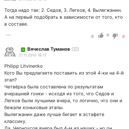
Тогда надо так: 2. Седов, 3. Легков, 4. Вылегжанин.
А на первый подобрать в зависимости от того, кто
в составе.
0
0
0
Вячеслав Туманов
312
16
21.11.2010 18:17
Philipp Litvinenko
Кого Вы предлагаете поставить из этой 4-ки на 4-й
этап?
Четвёрка была составлена по результатам
вчерашней гонки - исходя из того, что Седов и
Легков были лучшими вчера, то логично, что они и
бежали коньковые этапы.
Вылегжанин даже лучше бегает в эстафете
классику.
Да, Черноусов вчера был 4-м из наших - но он