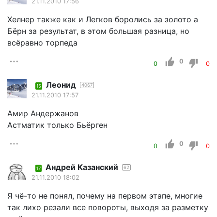
21.11.2010 17:56
Хелнер также как и Легков боролись за золото а
Бёрн за результат, в этом большая разница, но
всёравно торпеда
0
0
0
Леонид
4067
15
21.11.2010 17:57
Амир Андержанов
Астматик только Бьёрген
0
0
0
Андрей Казанский
62
17
21.11.2010 18:02
Я чё-то не понял, почему на первом этапе, многие
так лихо резали все повороты, выходя за разметку