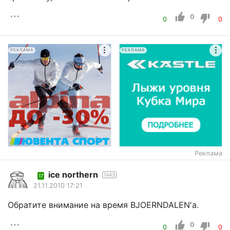
0
0
0
РЕКЛАМА
РЕКЛАМА
Реклама
ice northern
1443
17
21.11.2010 17:21
Обратите внимание на время BJOERNDALEN'a.
0
0
0