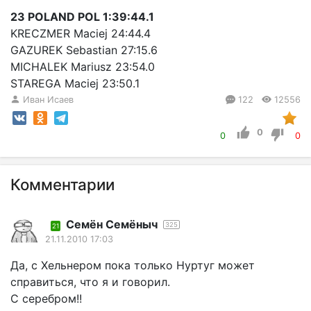
23 POLAND POL 1:39:44.1
KRECZMER Maciej 24:44.4
GAZUREK Sebastian 27:15.6
MICHALEK Mariusz 23:54.0
STAREGA Maciej 23:50.1
Иван Исаев
122
12556
0
0
0
Комментарии
Семён Семёныч
325
21
21.11.2010 17:03
Да, с Хельнером пока только Нуртуг может
справиться, что я и говорил.
С серебром!!