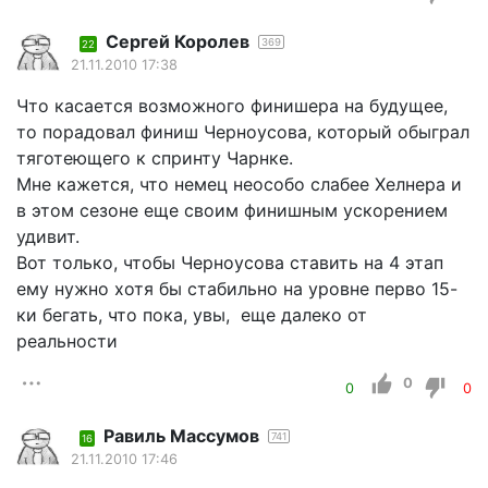
Сергей Королев
369
22
21.11.2010 17:38
Что касается возможного финишера на будущее,
то порадовал финиш Черноусова, который обыграл
тяготеющего к спринту Чарнке.
Мне кажется, что немец неособо слабее Хелнера и
в этом сезоне еще своим финишным ускорением
удивит.
Вот только, чтобы Черноусова ставить на 4 этап
ему нужно хотя бы стабильно на уровне перво 15-
ки бегать, что пока, увы, еще далеко от
реальности
0
0
0
Равиль Массумов
741
16
21.11.2010 17:46