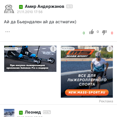
Амир Андержанов
232
15
21.11.2010 17:56
Ай да Бьерндален ай да астматик)
0
0
0
РЕКЛАМА
РЕКЛАМА
Реклама
Леонид
4067
15