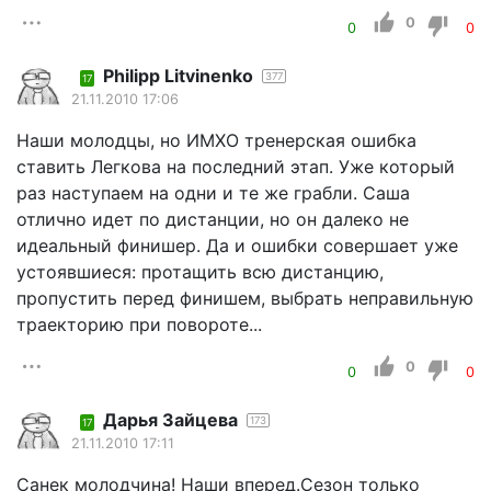
0
0
0
Philipp Litvinenko
377
17
21.11.2010 17:06
Наши молодцы, но ИМХО тренерская ошибка
ставить Легкова на последний этап. Уже который
раз наступаем на одни и те же грабли. Саша
отлично идет по дистанции, но он далеко не
идеальный финишер. Да и ошибки совершает уже
устоявшиеся: протащить всю дистанцию,
пропустить перед финишем, выбрать неправильную
траекторию при повороте...
0
0
0
Дарья Зайцева
173
17
21.11.2010 17:11
Санек молодчина! Наши вперед.Сезон только