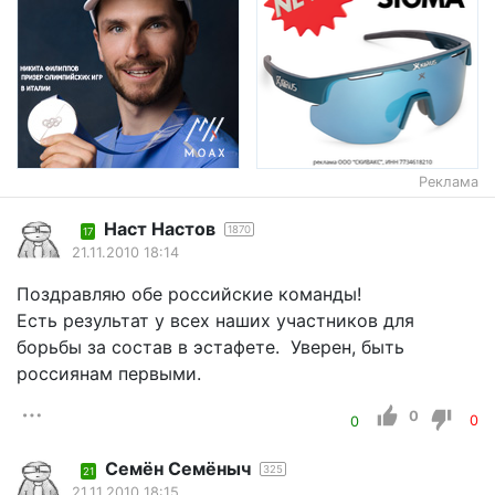
Реклама
Наст Настов
1870
17
21.11.2010 18:14
Поздравляю обе российские команды!
Есть результат у всех наших участников для
борьбы за состав в эстафете. Уверен, быть
россиянам первыми.
0
0
0
Семён Семёныч
325
21
21.11.2010 18:15