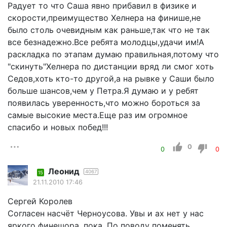
Радует то что Саша явно прибавил в физике и
скорости,преимущество Хелнера на финише,не
было столь очевидным как раньше,так что не так
все безнадежно.Все ребята молодцы,удачи им!А
раскладка по этапам думаю правильная,потому что
"скинуть"Хелнера по дистанции вряд ли смог хоть
Седов,хоть кто-то другой,а на рывке у Саши было
больше шансов,чем у Петра.Я думаю и у ребят
появилась уверенность,что можно бороться за
самые высокие места.Еще раз им огромное
спасибо и новых побед!!!
0
0
0
Леонид
4067
15
21.11.2010 17:46
Сергей Королев
Согласен насчёт Черноусова. Увы и ах нет у нас
яркого финешора, пока. По поводу поменять