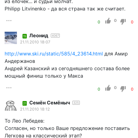
из ёлочек... и судьи молчат.
Philipp Litvinenko - да вся страна так же считает.
0
0
0
Леонид
4067
15
21.11.2010 18:07
http://www.ski.ru/static/585/4_23614.html
для Амир
Андержанов
Андрей Казанский из сегодняшнего состава более
мощный финиш только у Макса
0
0
0
Семён Семёныч
325
21
21.11.2010 18:12
To Лео Лебедев:
Согласен, но только Ваше предложение поставить
Легкова на классический этап?