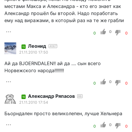
местами Макса и Александра - кто его знает как
Александр прошёл бы второй. Надо поработать
ему над виражами, в который раз на те же грабли
0
0
0
Леонид
4067
15
21.11.2010 17:50
Ай да BJOERNDALEN!! ай да .... сын всего
Норвежского народа!!!!!!!!
0
0
0
Александр Ряпасов
86
16
21.11.2010 17:54
Бьорндален просто великолепен, лучше Хельнера
0
0
0