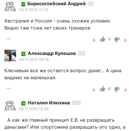
Борисоглебский Андрей
59
17
03.11.2010 17:15
Австралия и Россия - очень схожие условия.
Видно там тоже нет своих тренеров
0
0
0
Александр Кулешов
423
18
04.11.2010 06:18
Ключевым все же остается вопрос денег... А цена
видимо не маленькая.
0
0
0
Наталия Илюхина
1004
19
08.11.2010 12:55
А как же главный принцип Е.В. не развращать
деньгами? Или спортсмена развращать-это одно, а