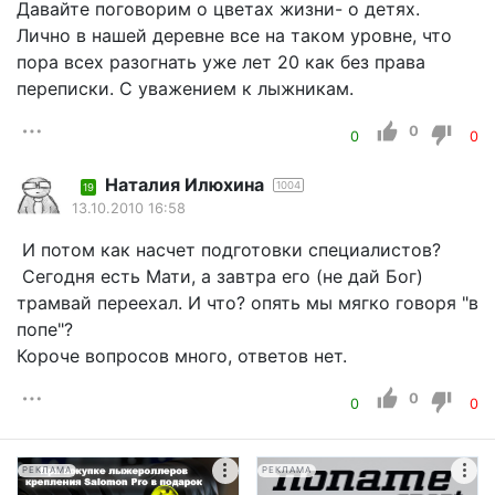
Давайте поговорим о цветах жизни- о детях.
Лично в нашей деревне все на таком уровне, что
пора всех разогнать уже лет 20 как без права
переписки. С уважением к лыжникам.
0
0
0
Наталия Илюхина
1004
19
13.10.2010 16:58
И потом как насчет подготовки специалистов?
Сегодня есть Мати, а завтра его (не дай Бог)
трамвай переехал. И что? опять мы мягко говоря "в
попе"?
Короче вопросов много, ответов нет.
0
0
0
РЕКЛАМА
РЕКЛАМА