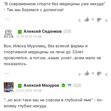
"В современном спорте без медицины уже никуда"
- Так мы боремся с допингом!
0
0
0
Алексей Седенков
2288
16
13.10.2010 13:48
Вон, Илюха Муромец, без всякой фармы и
спортивной медицины на печи до 33лет
проволялся...а потом...кааак ухнет...всем мало не
показалось.
0
0
0
Алексей Мазуров
5356
18
13.10.2010 14:08
"...но все-таки мы не совсем в глубокой яме" - по-
моему глубже некуда.