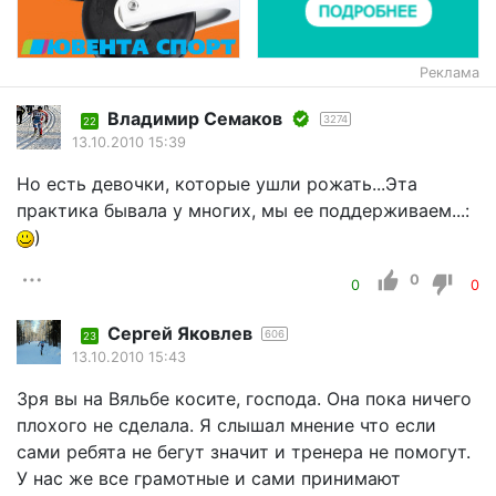
Реклама
Владимир Семаков
3274
22
13.10.2010 15:39
Но есть девочки, которые ушли рожать...Эта
практика бывала у многих, мы ее поддерживаем...:
)
0
0
0
Сергей Яковлев
606
23
13.10.2010 15:43
Зря вы на Вяльбе косите, господа. Она пока ничего
плохого не сделала. Я слышал мнение что если
сами ребята не бегут значит и тренера не помогут.
У нас же все грамотные и сами принимают