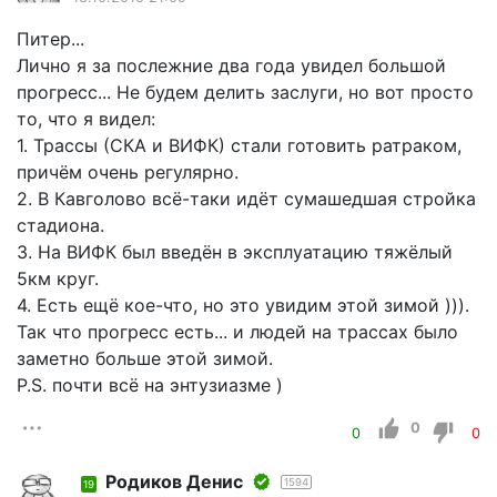
Питер...
Лично я за послежние два года увидел большой
прогресс... Не будем делить заслуги, но вот просто
то, что я видел:
1. Трассы (СКА и ВИФК) стали готовить ратраком,
причём очень регулярно.
2. В Кавголово всё-таки идёт сумашедшая стройка
стадиона.
3. На ВИФК был введён в эксплуатацию тяжёлый
5км круг.
4. Есть ещё кое-что, но это увидим этой зимой ))).
Так что прогресс есть... и людей на трассах было
заметно больше этой зимой.
P.S. почти всё на энтузиазме )
0
0
0
Родиков Денис
1594
19