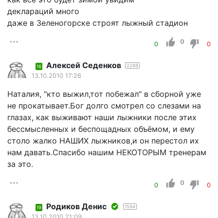
деклараций много
даже в Зеленогорске строят лыжный стадион
0
0
0
Алексей Седенков
2288
16
13.10.2010 17:26
Наталия, "кто выжил,тот побежал" в сборной уже
не прокатывает.Бог долго смотрел со слезами на
глазах, как выживают наши лыжники после этих
бессмысленных и беспощадных объёмом, и ему
столо жалко НАШИХ лыжников,и он перестол их
нам давать.Спасибо нашим НЕКОТОРЫМ тренерам
за это.
0
0
0
Родиков Денис
1594
19
13.10.2010 21:09