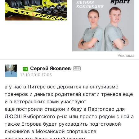
Реклама
Сергей Яковлев
606
23
13.10.2010 17:05
а у нас в Питере все держится на энтузиазме
тренеров и деньгах родителей кстати тренера еще
и в ветеранских сами участвуют
еще построили стадион и базу в Парголово для
ДЮСШ Выборгского р-на или просто рядом с ней а
также Егорова будет руководить подготовкой
лыжников в Можайской спортшколе
как все это будет зимой увидим