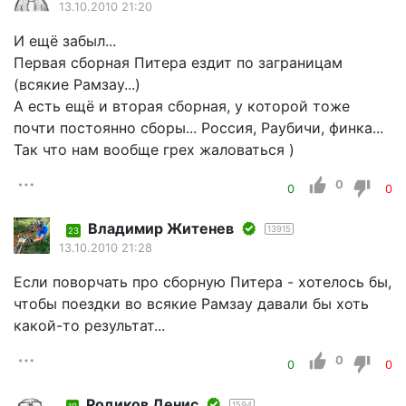
13.10.2010 21:20
И ещё забыл...
Первая сборная Питера ездит по заграницам
(всякие Рамзау...)
А есть ещё и вторая сборная, у которой тоже
почти постоянно сборы... Россия, Раубичи, финка...
Так что нам вообще грех жаловаться )
0
0
0
Владимир Житенев
13915
23
13.10.2010 21:28
Если поворчать про сборную Питера - хотелось бы,
чтобы поездки во всякие Рамзау давали бы хоть
какой-то результат...
0
0
0
Родиков Денис
1594