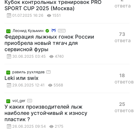
Кубок контрольных тренировок PRO
ответа
SPORT CUP 2025 (Москва)
01.07.2025 16:26
1551
Леонид Кузьмин
2937
23
73
Федерация лыжных гонок России
ответа
приобрела новый тягач для
сервисной фуры
30.06.2025 03:45
4740
равиль рухлядев
77
13
18
Leki или swix
ответов
29.06.2025 12:41
5568
vol_ger
42
01
25
У каких производителей лыж
ответов
наиболее устойчивый к износу
пластик ?
26.06.2025 09:54
2175