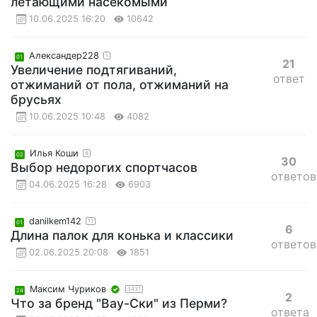
летающими насекомыми
10.06.2025 16:20
10642
Александер228
1
01
21
Увеличение подтягиваний,
ответ
отжиманий от пола, отжиманий на
брусьях
10.06.2025 10:48
4082
Илья Коши
9
02
30
Выбор недорогих спортчасов
ответов
04.06.2025 16:28
6903
danilkem142
11
01
6
Длина палок для конька и классики
ответов
02.06.2025 20:08
1851
Максим Чуриков
3431
24
2
Что за бренд "Вау-Ски" из Перми?
ответа