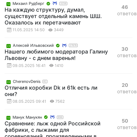
Михаил Рудберг
3256
14
46
На каждую структуру, думал,
ответов
существует отдельный камень ШШ.
Оказалось их перетачивают
11.05.2025 14:50
3449
Алексей Ильвовский
27876
23
30
Нашего любимого модератора Галину
ответов
Львовну - с днем варенья!
09.05.2025 16:41
1410
CherenovDenis
82
03
20
Отличия коробки Dk и 61k есть ли
ответов
они?
08.05.2025 09:41
7562
Манук Манукян
996
14
50
Сравнение: лыж одной Российской
ответов
фабрики, с лыжами для
соревнований, произведенными в