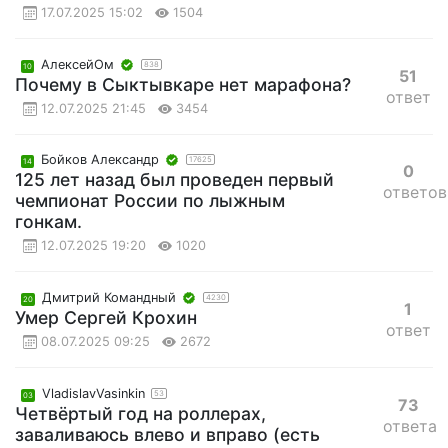
17.07.2025 15:02
1504
АлексейОм
838
10
51
Почему в Сыктывкаре нет марафона?
ответ
12.07.2025 21:45
3454
Бойков Александр
17625
14
0
125 лет назад был проведен первый
ответов
чемпионат России по лыжным
гонкам.
12.07.2025 19:20
1020
Дмитрий Командный
4230
20
1
Умер Сергей Крохин
ответ
08.07.2025 09:25
2672
VladislavVasinkin
53
03
73
Четвёртый год на роллерах,
ответа
заваливаюсь влево и вправо (есть