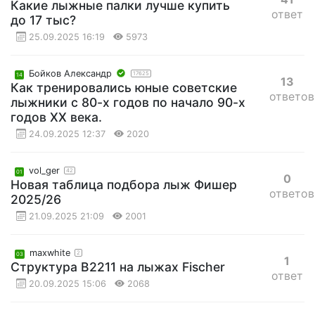
Какие лыжные палки лучше купить
ответ
до 17 тыс?
25.09.2025 16:19
5973
Бойков Александр
17625
14
13
Как тренировались юные советские
ответов
лыжники с 80-х годов по начало 90-х
годов ХХ века.
24.09.2025 12:37
2020
vol_ger
42
01
0
Новая таблица подбора лыж Фишер
ответов
2025/26
21.09.2025 21:09
2001
maxwhite
2
03
1
Структура B2211 на лыжах Fischer
ответ
20.09.2025 15:06
2068