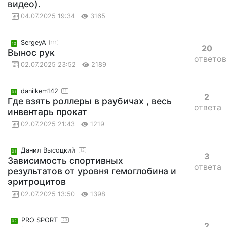
видео).
04.07.2025 19:34
3165
SergeyA
111
10
20
Вынос рук
ответов
02.07.2025 23:52
2189
danilkem142
11
01
2
Где взять роллеры в раубичах , весь
ответа
инвентарь прокат
02.07.2025 21:43
1219
Данил Высоцкий
12
01
3
Зависимость спортивных
ответа
результатов от уровня гемоглобина и
эритроцитов
02.07.2025 13:50
1398
PRO SPORT
23
02
2