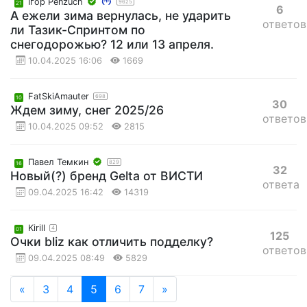
Iгор Penzuch
9625
21
6
А ежели зима вернулась, не ударить
ответов
ли Тазик-Спринтом по
снегодорожью? 12 или 13 апреля.
10.04.2025 16:06
1669
FatSkiAmauter
698
10
30
Ждем зиму, снег 2025/26
ответов
10.04.2025 09:52
2815
Павел Темкин
829
16
32
Новый(?) бренд Gelta от ВИСТИ
ответа
09.04.2025 16:42
14319
Kirill
4
01
125
Очки bliz как отличить подделку?
ответов
09.04.2025 08:49
5829
«
3
4
5
6
7
»