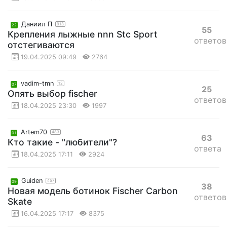
Даниил П
913
22
55
Крепления лыжные nnn Stc Sport
ответов
отстегиваются
19.04.2025 09:49
2764
vadim-tmn
12
07
25
Опять выбор fischer
ответов
18.04.2025 23:30
1997
Artem70
483
01
63
Кто такие - "любители"?
ответа
18.04.2025 17:11
2924
Guiden
457
09
38
Новая модель ботинок Fischer Carbon
ответов
Skate
16.04.2025 17:17
8375