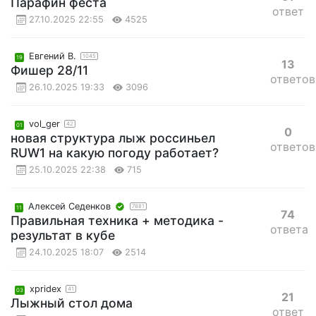
Парафин феста
ответ
27.10.2025 22:55
4525
Евгений В.
1045
19
13
Фишер 28/11
ответов
26.10.2025 19:33
3096
vol_ger
42
01
0
новая структура лыж россиньел
ответов
RUW1 на какую погоду работает?
25.10.2025 22:38
715
Алексей Седенков
7881
11
74
Правильная техника + методика -
ответа
результат в кубе
24.10.2025 18:07
2514
xpridex
41
03
21
Лыжный стол дома
ответ