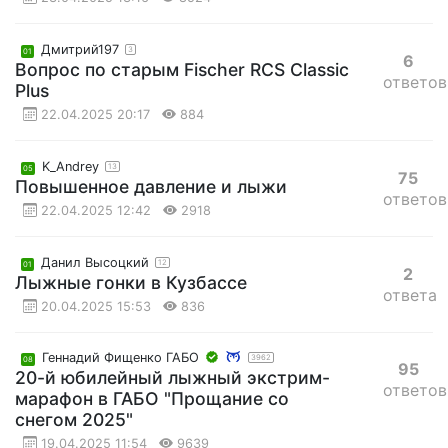
Дмитрий197
3
01
6
Вопрос по старым Fischer RCS Classic
ответов
Plus
22.04.2025 20:17
884
K_Andrey
13
05
75
Повышенное давление и лыжи
ответов
22.04.2025 12:42
2918
Данил Высоцкий
12
01
2
Лыжные гонки в Кузбассе
ответа
20.04.2025 15:53
836
Геннадий Фищенко ГАБО
3962
08
95
20-й юбилейный лыжный экстрим-
ответов
марафон в ГАБО "Прощание со
снегом 2025"
19.04.2025 11:54
9639