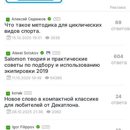
Реклама
Алексей Седенков
7881
11
69
Что такое методика для циклических
ответов
видов спорта.
15.10.2025 19:51
3639
Alexei Sotskov
3384
20
604
Salomon теория и практические
ответа
советы по подбору и использованию
экипировки 2019
11.10.2025 19:49
64386
konak
3688
10
24
Новое слово в компактной классике
ответа
для любителей от Декатлона.
06.10.2025 21:36
2060
Igor Filippov
2349
20