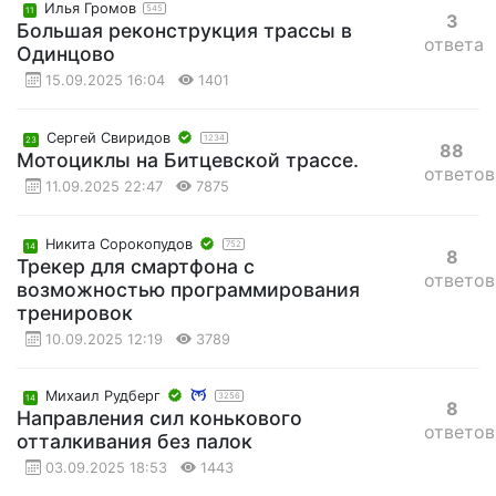
Илья Громов
545
11
3
Большая реконструкция трассы в
ответа
Одинцово
15.09.2025 16:04
1401
Сергей Свиридов
1234
23
88
Мотоциклы на Битцевской трассе.
ответов
11.09.2025 22:47
7875
Никита Сорокопудов
752
14
8
Трекер для смартфона с
ответов
возможностью программирования
тренировок
10.09.2025 12:19
3789
Михаил Рудберг
3256
14
8
Направления сил конькового
ответов
отталкивания без палок
03.09.2025 18:53
1443