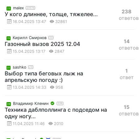
malex
20574
23
238
У кого длиннее, толще, тяжелее...
ответов
16.04.2025 13:47
32861
Кирилл Смирнов
23
15
14
Газонный вызов 2025 12.04
ответов
15.04.2025 13:17
2847
sashko
23
01
1
Выбор типа беговых лыж на
ответ
апрельскую погоду :)
13.04.2025 14:33
958
Владимир Кленин
339
09
15
Техника даблполлинга с подседом на
ответов
одну ногу...
11.04.2025 11:46
2010