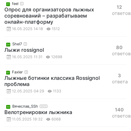
feel
2
01
12
Опрос для организаторов лыжных
ответов
соревнований – разрабатываем
онлайн-платформу
16.05.2025 14:18
1512
Shel7
5
04
80
Лыжи rossignol
ответов
16.05.2025 11:31
12698
Faxler
9
01
3
Лыжные ботинки классика Rossignol
ответа
проблема
12.05.2025 04:29
1133
Вячеслав_SSh
3202
04
140
Велотренировки лыжника
ответов
11.05.2025 19:32
6068