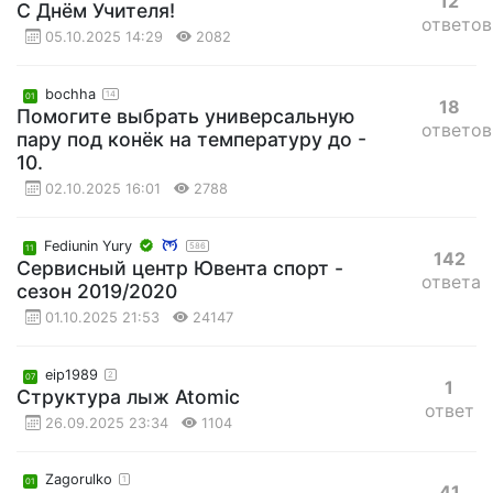
12
C Днём Учителя!
ответов
05.10.2025 14:29
2082
bochha
14
01
18
Помогите выбрать универсальную
ответов
пару под конёк на температуру до -
10.
02.10.2025 16:01
2788
Fediunin Yury
586
11
142
Сервисный центр Ювента спорт -
ответа
сезон 2019/2020
01.10.2025 21:53
24147
eip1989
2
07
1
Структура лыж Atomic
ответ
26.09.2025 23:34
1104
Zagorulko
1
01
41