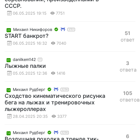
СССР.
06.05.2025 19:15
7751
Михаил Никифоров
3701
20
51
START банкрот?
ответ
06.05.2025 16:32
7040
danilkem142
11
01
3
Лыжные палки
ответа
05.05.2025 12:36
1416
Михаил Рудберг
3256
14
105
Сходство кинематического рисунка
ответов
бега на лыжах и тренировочных
лыжероллерах
28.04.2025 20:35
3377
Михаил Рудберг
3256
14
6
Воздушная походка в тренде тик-