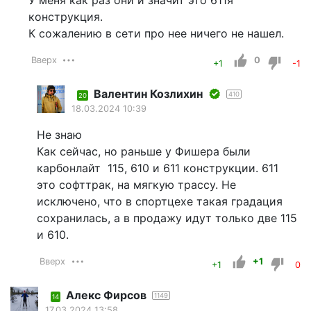
У меня как раз они и значит это 611я
конструкция.
К сожалению в сети про нее ничего не нашел.
Вверх
0
+1
-1
Валентин Козлихин
410
20
18.03.2024 10:39
Не знаю
Как сейчас, но раньше у Фишера были
карбонлайт 115, 610 и 611 конструкции. 611
это софттрак, на мягкую трассу. Не
исключено, что в спортцехе такая градация
сохранилась, а в продажу идут только две 115
и 610.
Вверх
+1
+1
0
Алекс Фирсов
1149
14
17.03.2024 13:58