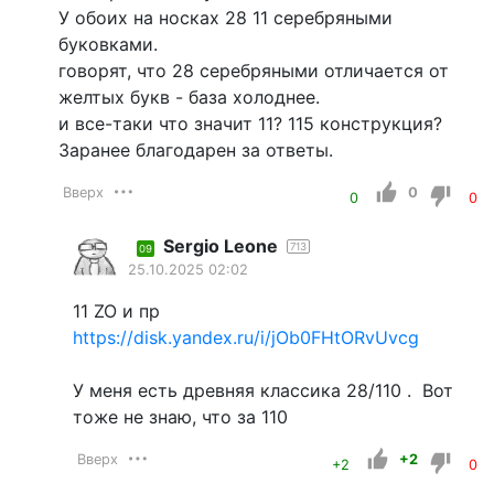
У обоих на носках 28 11 серебряными
буковками.
говорят, что 28 серебряными отличается от
желтых букв - база холоднее.
и все-таки что значит 11? 115 конструкция?
Заранее благодарен за ответы.
Вверх
0
0
0
Sergio Leone
713
09
25.10.2025 02:02
11 ZO и пр
https://disk.yandex.ru/i/jOb0FHtORvUvcg
У меня есть древняя классика 28/110 . Вот
тоже не знаю, что за 110
Вверх
+2
+2
0