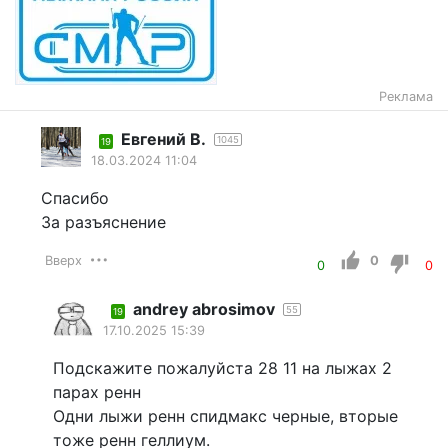
Реклама
Евгений В.
1045
19
18.03.2024 11:04
Спасибо
За разъяснение
Вверх
0
0
0
andrey abrosimov
55
19
17.10.2025 15:39
Подскажите пожалуйста 28 11 на лыжах 2
парах ренн
Одни лыжи ренн спидмакс черные, вторые
тоже ренн геллиум.