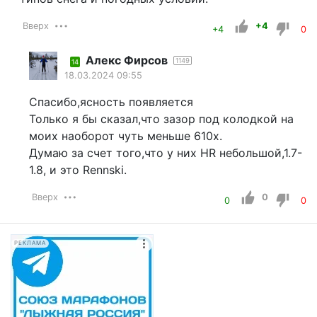
Вверх
+4
+4
0
Алекс Фирсов
1149
14
18.03.2024 09:55
Спасибо,ясность появляется
Только я бы сказал,что зазор под колодкой на
моих наоборот чуть меньше 610х.
Думаю за счет того,что у них HR небольшой,1.7-
1.8, и это Rennski.
Вверх
0
0
0
РЕКЛАМА