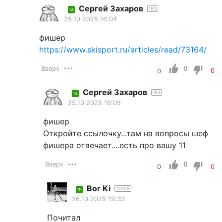
Сергей Захаров
183
14
25.10.2025 16:04
фишер
https://www.skisport.ru/articles/read/73164/
Вверх
0
0
0
Сергей Захаров
183
14
25.10.2025 16:05
фишер
Откройте ссылочку...там на вопросы шеф
фишера отвечает....есть про вашу 11
Вверх
0
0
0
Bor Ki
12503
19
26.10.2025 19:33
Почитал