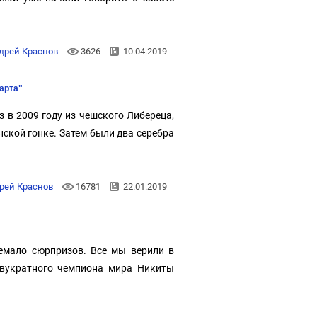
дрей Краснов
3626
10.04.2019
арта"
в 2009 году из чешского Либереца,
ской гонке. Затем были два серебра
рей Краснов
16781
22.01.2019
емало сюрпризов. Все мы верили в
двукратного чемпиона мира Никиты