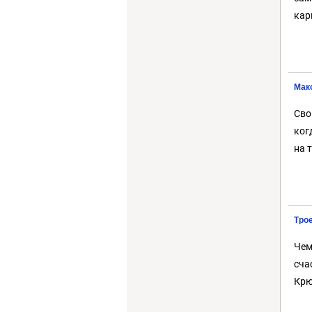
кар
Мак
Сво
ког
на 
Тро
Чем
сча
Крю