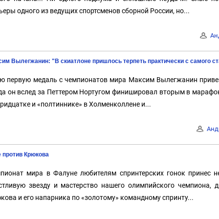
ьеры одного из ведущих спортсменов сборной России, но...
Ан
сим Вылегжанин: "В скиатлоне пришлось терпеть практически с самого ст
ю первую медаль с чемпионатов мира Максим Вылегжанин привез 
да он вслед за Петтером Нортугом финишировал вторым в марафон
тридцатке и «полтиннике» в Холменколлене и...
Анд
е против Крюкова
пионат мира в Фалуне любителям спринтерских гонок принес н
стливую звезду и мастерство нашего олимпийского чемпиона, 
кова и его напарника по «золотому» командному спринту...