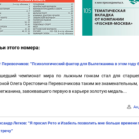
ьи этого номера:
г Перевозчиков: "Психологический фактор для Вылегжанина в этом году б
шедший чемпионат мира по лыжным гонкам стал для старшег
рной Олега Орестовича Перевозчикова таким же знаменательным, 
егжанина, завоевавшего первую в карьере золотую медаль...
Ан
сандр Легков: "Я просил Рето и Изабель позволить мне больше времени п
стречу"