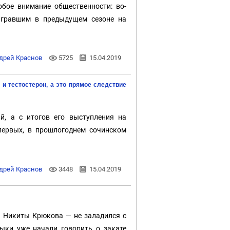
бое внимание общественности: во-
игравшим в предыдущем сезоне на
дрей Краснов
5725
15.04.2019
и тестостерон, а это прямое следствие
й, а с итогов его выступления на
-первых, в прошлогоднем сочинском
дрей Краснов
3448
15.04.2019
а Никиты Крюкова — не заладился с
зыки уже начали говорить о закате