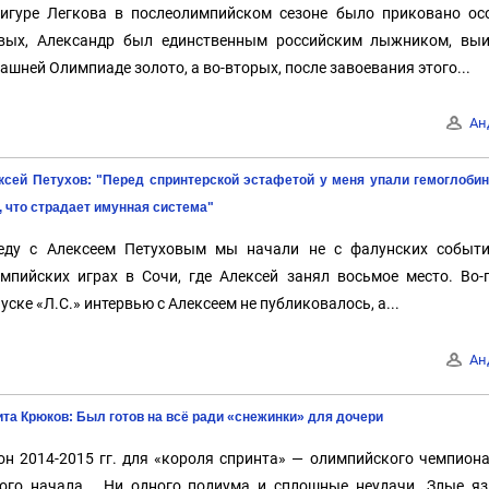
игуре Легкова в послеолимпийском сезоне было приковано осо
вых, Александр был единственным российским лыжником, вы
ашней Олимпиаде золото, а во-вторых, после завоевания этого...
Ан
ксей Петухов: "Перед спринтерской эстафетой у меня упали гемоглобин 
, что страдает имунная система"
еду с Алексеем Петуховым мы начали не с фалунских событи
мпийских играх в Сочи, где Алексей занял восьмое место. Во
уске «Л.С.» интервью с Алексеем не публиковалось, а...
Ан
та Крюков: Был готов на всё ради «снежинки» для дочери
он 2014-2015 гг. для «короля спринта» — олимпийского чемпион
ого начала... Ни одного подиума и сплошные неудачи. Злые я