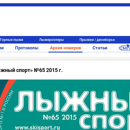
Горные лыжи
Лыжероллеры
Прыжки / двоеборье
ии
Протоколы
Архив номеров
Статьи
жный спорт» №65 2015 г.