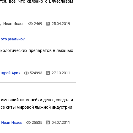
ся, всё, что связано с Вячеславом
Иван Исаев
2469
25.04.2019
 это реально?
акологических препаратов в лыжных
ндрей Арих
524993
27.10.2011
 имевший ни копейки денег, создал и
 все киты мировой лыжной индустрии
Иван Исаев
25535
04.07.2011