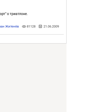
рт" о триатлоне.
ван Житенёв
81128
21.06.2009