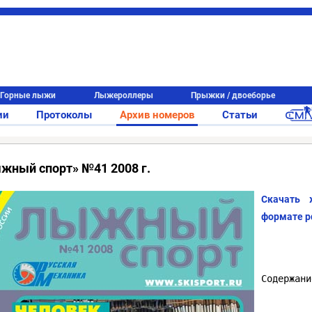
Горные лыжи
Лыжероллеры
Прыжки / двоеборье
ии
Протоколы
Архив номеров
Статьи
жный спорт» №41 2008 г.
Скачать
формате p