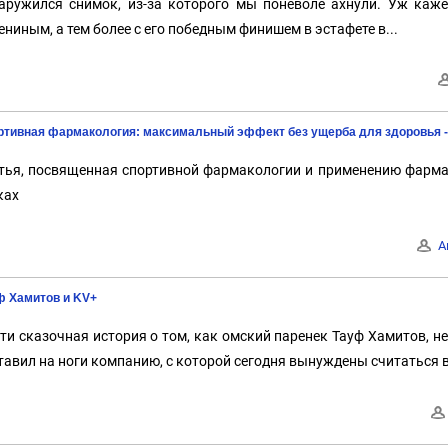
аружился снимок, из-за которого мы поневоле ахнули. Уж кажет
ениным, а тем более с его победным финишем в эстафете в...
ртивная фармакология: максимальный эффект без ущерба для здоровья -
тья, посвященная спортивной фармакологии и применению фарм
ках
А
ф Хамитов и KV+
ти сказочная история о том, как омский паренек Тауф Хамитов, не
тавил на ноги компанию, с которой сегодня вынуждены считаться