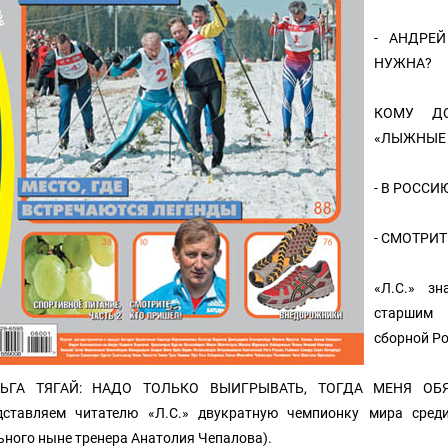
- АНДРЕ
НУЖНА?
КОМУ ДО
«ЛЫЖНЫЕ 
- В РОСС
- СМОТРИТ
«Л.С.» з
старшим 
сборной Р
ЛЬГА ТЯГАЙ: НАДО ТОЛЬКО ВЫИГРЫВАТЬ, ТОГДА МЕНЯ ОБ
дставляем читателю «Л.С.» двукратную чемпионку мира сред
ьного ныне тренера Анатолия Чепалова).