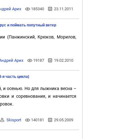
ндрей Арих
185340
23.11.2011
рус и поймать попутный ветер
ии (Панжинский, Крюков, Морилов,
Андрей Арих
19187
19.02.2010
3-я часть цикла)
й, и осенью. Но для лыжника весна –
овки и соревнования, и начинается
ировок.
Skisport
140181
29.05.2009