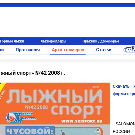
Горные лыжи
Лыжероллеры
Прыжки / двоеборье
ии
Протоколы
Архив номеров
Статьи
жный спорт» №42 2008 г.
Скачать
формате p
- SALOMON
РОССИИ