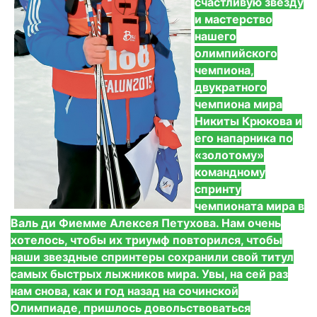
счастливую звезду
и мастерство
нашего
олимпийского
чемпиона,
двукратного
чемпиона мира
Никиты Крюкова и
его напарника по
«золотому»
командному
спринту
чемпионата мира в
Валь ди Фиемме Алексея Петухова. Нам очень
хотелось, чтобы их триумф повторился, чтобы
наши звездные спринтеры сохранили свой титул
самых быстрых лыжников мира. Увы, на сей раз
нам снова, как и год назад на сочинской
Олимпиаде, пришлось довольствоваться