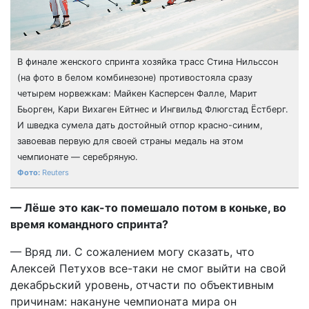
В финале женского спринта хозяйка трасс Стина Нильссон
(на фото в белом комбинезоне) противостояла сразу
четырем норвежкам: Майкен Касперсен Фалле, Марит
Бьорген, Кари Вихаген Ейтнес и Ингвильд Флюгстад Ёстберг.
И шведка сумела дать достойный отпор красно-синим,
завоевав первую для своей страны медаль на этом
чемпионате — серебряную.
Reuters
— Лёше это как-то помешало потом в коньке, во
время командного спринта?
— Вряд ли. С сожалением могу сказать, что
Алексей Петухов все-таки не смог выйти на свой
декабрьский уровень, отчасти по объективным
причинам: накануне чемпионата мира он