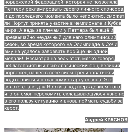
норвежской федерацией, которая не позволяла
Петтеру рекламировать своего личного спонсора,
и до последнего момента было непонятно, сможет
ли Нортуг принять участие в чемпионате и Кубке
мира. А ведь за плечами у Петтера был ещё и
чрезвычайно неудачный для него олимпийский
сезон, во время которого на Олимпиаде в Сочи
ему не удалось завоевать вообще ни одной
медали! Несмотря на весь этот, мягко говоря,
неблагоприятный психологический фон, великий
норвежец нашел в себе силы тренироваться и
подготовиться к главному старту сезона. Это
золото стало для Нортуга подтверждением того,
что он смог переломить складывающуюся явно не
в его пользу ситуацию и вновь поймать судьбу за
хвост.
Андрей КРАСНОВ