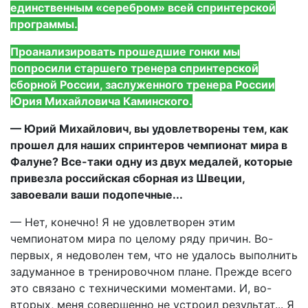
единственным «серебром» всей спринтерской
программы.
Проанализировать прошедшие гонки мы
попросили старшего тренера спринтерской
сборной России, заслуженного тренера России
Юрия Михайловича Каминского.
— Юрий Михайлович, вы удовлетворены тем, как
прошел для наших спринтеров чемпионат мира в
Фалуне? Все-таки одну из двух медалей, которые
привезла российская сборная из Швеции,
завоевали ваши подопечные...
— Нет, конечно! Я не удовлетворен этим
чемпионатом мира по целому ряду причин. Во-
первых, я недоволен тем, что не удалось выполнить
задуманное в тренировочном плане. Прежде всего
это связано с техническими моментами. И, во-
вторых, меня совершенно не устроил результат... Я