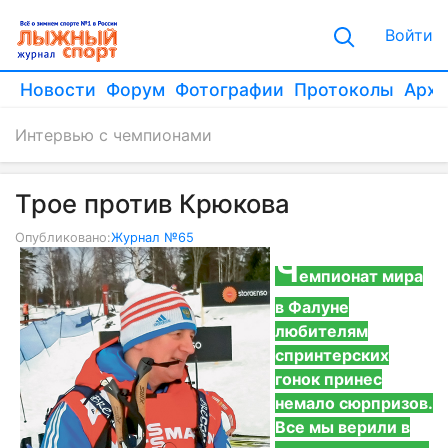
Войти
Новости
Форум
Фотографии
Протоколы
Архи
Интервью с чемпионами
Трое против Крюкова
Опубликовано:
Журнал №65
Ч
емпионат мира
в Фалуне
любителям
спринтерских
гонок принес
немало сюрпризов.
Все мы верили в