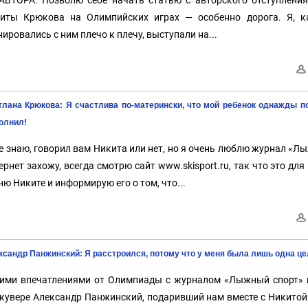
иты Крюкова на Олимпийских играх — особенно дорога. Я, ка
нировались с ним плечо к плечу, выступали на...
тлана Крюкова: Я счастлива по-матерински, что мой ребенок однажды п
олнил!
е знаю, говорил вам Никита или нет, но я очень люблю журнал «Л
ернет захожу, всегда смотрю сайт www.skisport.ru, так что это д
ню Никите и информирую его о том, что...
ксандр Панжинский: Я расстроился, потому что у меня была лишь одна це
ими впечатлениями от Олимпиады с журналом «Лыжный спорт» п
кувере Александр Панжинский, подаривший нам вместе с Никито