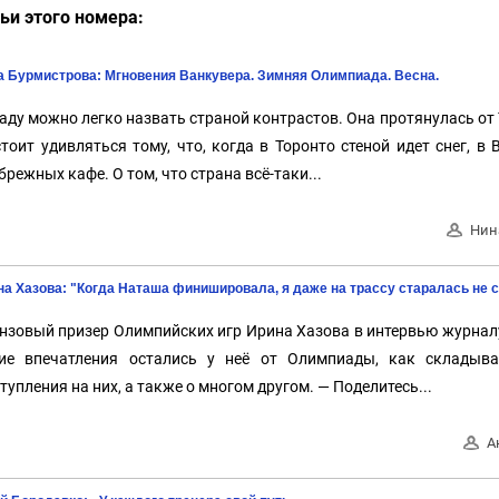
ьи этого номера:
а Бурмистрова: Мгновения Ванкувера. Зимняя Олимпиада. Весна.
аду можно легко назвать страной контрастов. Она протянулась от 
стоит удивляться тому, что, когда в Торонто стеной идет снег, 
брежных кафе. О том, что страна всё-таки...
Нин
а Хазова: "Когда Наташа финишировала, я даже на трассу старалась не 
нзовый призер Олимпийских игр Ирина Хазова в интервью журнал
ие впечатления остались у неё от Олимпиады, как складыв
тупления на них, а также о многом другом. — Поделитесь...
А