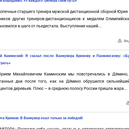
й Бородавко: «У каждого тренера свой путь»
опечные старшего тренера мужской дистанционной сборной Юрия
ников других тренеров-дистанционщиков к медалям Олимпийски
ановился в шаге от пьедестала. Выступление нашей...
Ан
й Каминский: Я сказал после Ванкувера Крюкову и Панжинскому: «Бу
грать»
рием Михайловичем Каминским мы повстречались в Дёмино, в
танные дни после того, как на Дёмино обрушился сильнейши
центов деревьев. Плюс — в среднюю полосу России пришла жара...
та Крюков: В Ванкувер ехал только за победой!
АВТОРА: Позволю себе начать статью с авторского отступления