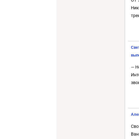
Ник
тре
Све
вып
— Н
Инт
зво
Але
Сво
Ван