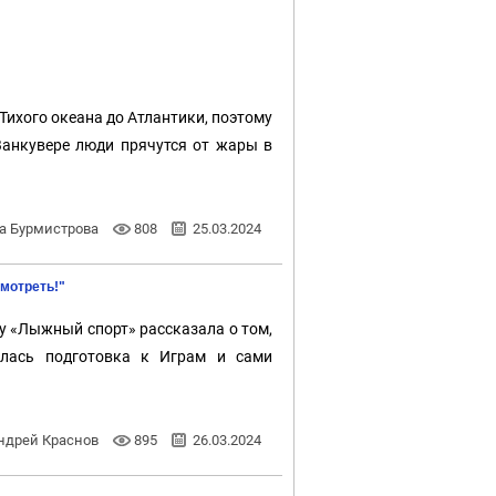
Тихого океана до Атлантики, поэтому
в Ванкувере люди прячутся от жары в
а Бурмистрова
808
25.03.2024
смотреть!"
у «Лыжный спорт» рассказала о том,
алась подготовка к Играм и сами
ндрей Краснов
895
26.03.2024