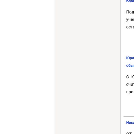
Юри
Под
уче
ост
Юри
обы
С Ю
счи
про
Ники
ОТ 