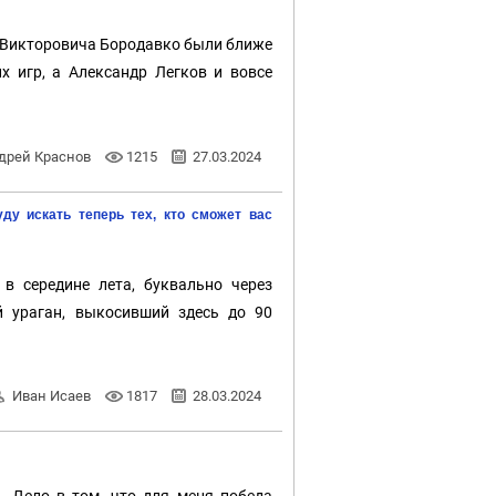
 Викторовича Бородавко были ближе
х игр, а Александр Легков и вовсе
дрей Краснов
1215
27.03.2024
ду искать теперь тех, кто сможет вас
 середине лета, буквально через
й ураган, выкосивший здесь до 90
Иван Исаев
1817
28.03.2024
. Дело в том, что для меня победа