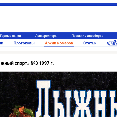
Горные лыжи
Лыжероллеры
Прыжки / двоеборье
ии
Протоколы
Архив номеров
Статьи
жный спорт» №3 1997 г.