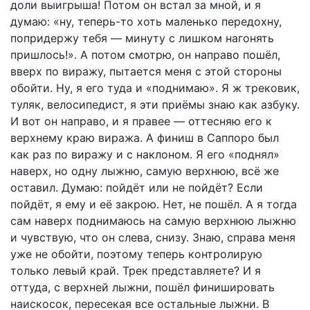
доли выигрыша! Потом он встал за мной, и я
думаю: «ну, теперь-то хоть маленько передохну,
попридержу тебя — минуту с лишком нагонять
пришлось!». А потом смотрю, он направо пошёл,
вверх по виражу, пытается меня с этой стороны
обойти. Ну, я его туда и «поднимаю». Я ж трековик,
туляк, велосипедист, я эти приёмы знаю как азбуку.
И вот он направо, и я правее — оттесняю его к
верхнему краю виража. А финиш в Саппоро был
как раз по виражу и с наклоном. Я его «поднял»
наверх, но одну лыжню, самую верхнюю, всё же
оставил. Думаю: пойдёт или не пойдёт? Если
пойдёт, я ему и её закрою. Нет, не пошёл. А я тогда
сам наверх поднимаюсь на самую верхнюю лыжню
и чувствую, что он слева, снизу. Знаю, справа меня
уже не обойти, поэтому теперь контролирую
только левый край. Трек представляете? И я
оттуда, с верхней лыжни, пошёл финишировать
наискосок, пересекая все остальные лыжни. В