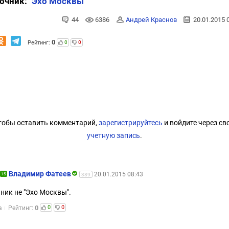
очник:
"Эхо Москвы"
44
6386
Андрей Краснов
20.01.2015 
0
Рейтинг:
0
0
тобы оставить комментарий,
зарегистрируйтесь
и войдите через св
учетную запись
.
Владимир Фатеев
20.01.2015 08:43
15
389
ник не "Эхо Москвы".
0
0
0
а
Рейтинг: