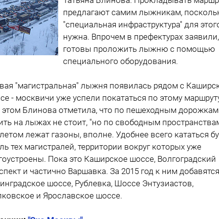
предлагают самим лыжникам, посколь
"специальная инфраструктура" для этог
нужна. Впрочем в префектурах заявили,
готовы проложить лыжню с помощью
специального оборудования.
вая "магистральная" лыжня появилась рядом с Каширс
се - москвичи уже успели покататься по этому маршруту
 этом Блинова отметила, что по пешеходным дорожкам
ить на лыжах не стоит, "но по свободным пространства
 летом лежат газоны, вполне. Удобнее всего кататься б
ль тех магистралей, территории вокруг которых уже
гоустроены. Пока это Каширское шоссе, Волгоградский
спект и частично Варшавка. За 2015 год к ним добавятс
инградское шоссе, Рублевка, Шоссе Энтузиастов,
ковское и Ярославское шоссе.