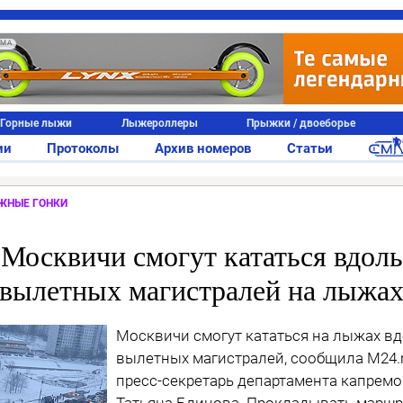
АМА
Горные лыжи
Лыжероллеры
Прыжки / двоеборье
ии
Протоколы
Архив номеров
Статьи
ЖНЫЕ ГОНКИ
Москвичи смогут кататься вдоль
вылетных магистралей на лыжа
Москвичи смогут кататься на лыжах в
вылетных магистралей, сообщила М24.
пресс-секретарь департамента капремо
Татьяна Блинова. Прокладывать маршр