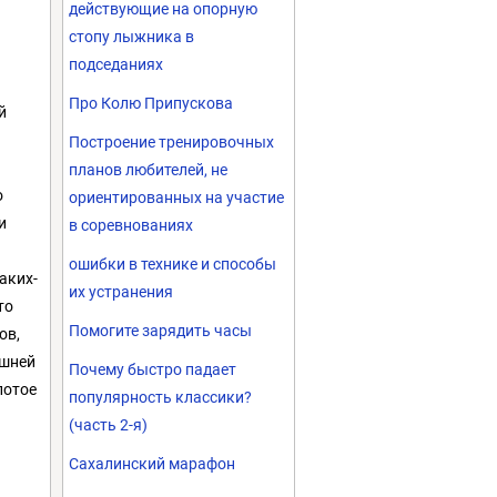
действующие на опорную
стопу лыжника в
подседаниях
Про Колю Припускова
й
Построение тренировочных
планов любителей, не
о
ориентированных на участие
и
в соревнованиях
ошибки в технике и способы
аких-
их устранения
то
Помогите зарядить часы
ов,
ешней
Почему быстро падает
лотое
популярность классики?
(часть 2-я)
Сахалинский марафон