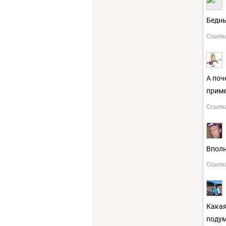
Бедны
Ссылк
А поч
прим
Ссылк
Вполн
Ссылк
Какая
подум