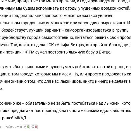
ьте мне, пройдёт не так много времени, и годы руководства города
яниным мы будем вспоминать как годы упущенных возможностей,
ющий градоначальник запросто может оказаться увлечён
тельством городошных комплексов или залов для армрестлинга. И
бездействует, лучший вариант – самоорганизовываться в группы 
к руководству города самостоятельно, пытаться решить свои проб
мую. Так, как это сделал СК «Альфа-Битца», который не благодаря,
ки позиции ФЛГМ сумел построить лыжную базу в Битце.
 уметь быть сильными и нужно уметь действовать в той стране, в 
ции, в том городе, которые мы имеем. Ну, или просто продолжать с
очине жизни о том, что для нас, лыжников, никто ничего не делает в
е.
 конечно же – обязательно не забыть постебаться над лыжнёй, кот
ники предлагают нас прокладывать ногами самим вдоль вылетны
стралей МКАД…
0
0
0
а
Рейтинг: