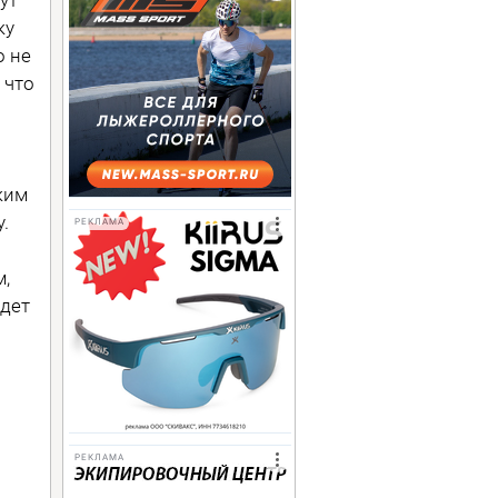
ку
о не
 что
ким
.
РЕКЛАМА
м,
удет
я
РЕКЛАМА