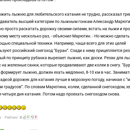
жить лыжню для любительского катания не трудно, рассказал тре
даватель высшей категории по лыжным гонкам Александр Марюти
о просто раскатать дорожку своими силами, встать на лыжи и пр
ному месту несколько раз, - объяснил Марютин. - Но можно сделать
ощью специальной техники. Например, чаще всего для этих целей
ьзуют российский снегоход “Буран”. Сзади к нему прицепляется рез
ый по принципу рубанка вырезает лыжню, как доски. Резак для л
 на железные санки, которые продавливают две колеи в снегу. “Бур
 формирует лыжню, должен ехать медленно, 8-10 км в час. Занимат
адкой дорожек для катания лучше в морозную погоду, начиная с “
и градусов”. По словам Марютина, колеи, сделанной снегоходом, х
и-четыре дня катания. Потом надо проехать снегоходом снова.
0
0
0
а
Рейтинг: