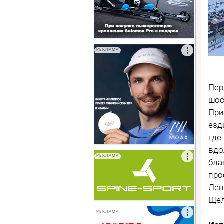
РЕКЛАМА
Пер
шос
При
езд
где
вдо
РЕКЛАМА
бла
про
Лен
Щел
РЕКЛАМА