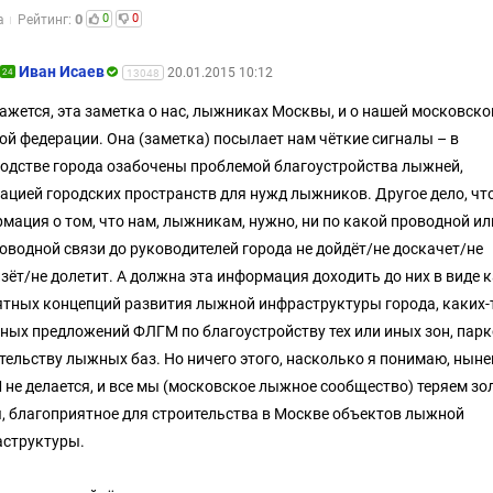
0
0
0
а
Рейтинг:
Иван Исаев
20.01.2015 10:12
24
13048
ажется, эта заметка о нас, лыжниках Москвы, и о нашей московско
й федерации. Она (заметка) посылает нам чёткие сигналы – в
одстве города озабочены проблемой благоустройства лыжней,
ацией городских пространств для нужд лыжников. Другое дело, чт
мация о том, что нам, лыжникам, нужно, ни по какой проводной ил
оводной связи до руководителей города не дойдёт/не доскачет/не
зёт/не долетит. А должна эта информация доходить до них в виде к
ятных концепций развития лыжной инфраструктуры города, каких-
ных предложений ФЛГМ по благоустройству тех или иных зон, парк
тельству лыжных баз. Но ничего этого, насколько я понимаю, нын
не делается, и все мы (московское лыжное сообщество) теряем зо
, благоприятное для строительства в Москве объектов лыжной
структуры.