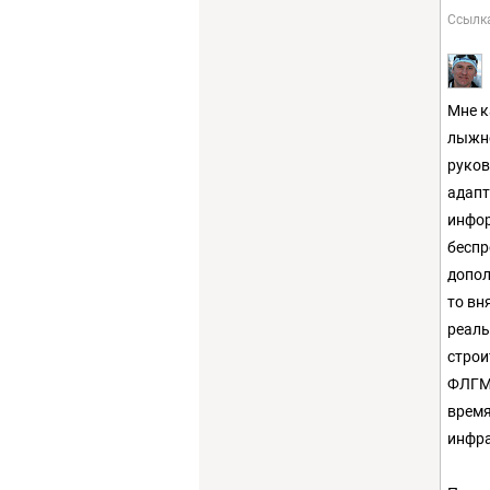
Ссылк
Мне к
лыжно
руков
адапт
инфор
беспр
допол
то вн
реаль
строи
ФЛГМ 
время
инфра