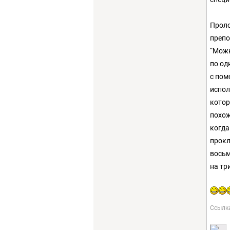
Проло
препо
“Можн
по од
с пом
испол
котор
похож
когда
прокл
восьм
на тр
Ссылк