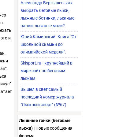
Александр Вертышев: как
выбрать беговые лыжи,
нер-
лыжные ботинки, лыжные
н.
палки, лыжные мази?
оехать
Юрий Каминский. Книга "От
 это и
школьной скамьи до
олимпийской медали".
ак,
ыжни
Skisport.ru - крупнейший в
ан”,
мире сайт по беговым
ься
лыжам
минус”
Вышел в свет самый
ватает
последний номер журнала
"Лыжный спорт" (№67)
Лыжные гонки (беговые
лыжи)
| Новые сообщения
форума