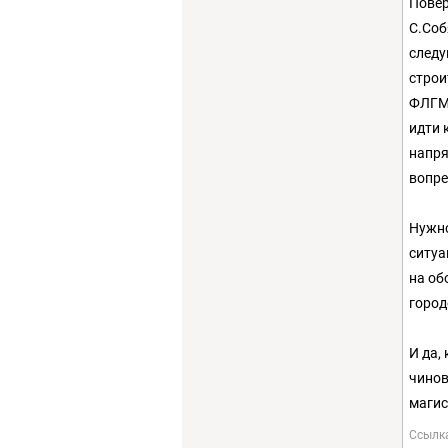
Повер
С.Соб
следу
строи
ФЛГМ 
идти 
напря
вопре
Нужно
ситуа
на об
город
И да,
чинов
маги
Ссылк