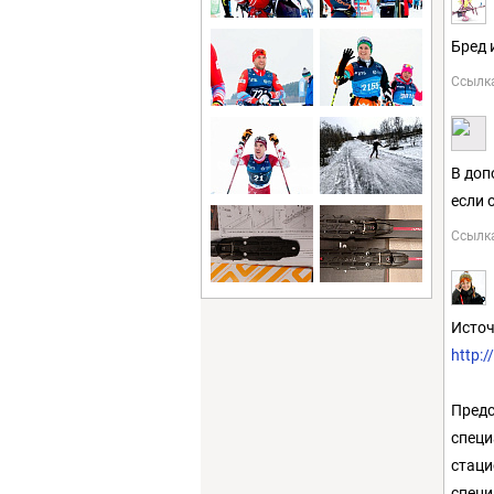
Бред 
Ссылк
В доп
если 
Ссылк
Источ
http:
Предс
специ
стаци
специ