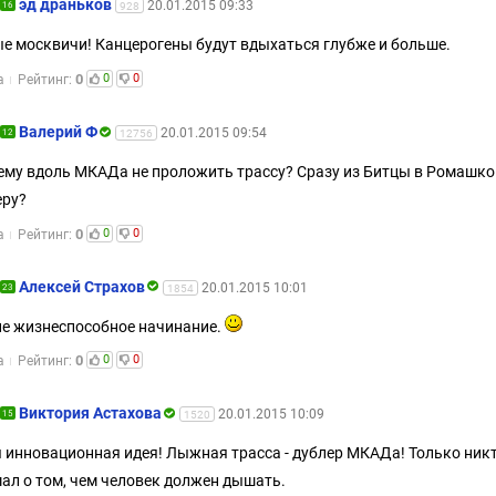
эд драньков
20.01.2015 09:33
16
928
е москвичи! Канцерогены будут вдыхаться глубже и больше.
0
0
0
а
Рейтинг:
Валерий Ф
20.01.2015 09:54
12
12756
ему вдоль МКАДа не проложить трассу? Сразу из Битцы в Ромашко
еру?
0
0
0
а
Рейтинг:
Алексей Страхов
20.01.2015 10:01
23
1854
е жизнеспособное начинание.
0
0
0
а
Рейтинг:
Виктория Астахова
20.01.2015 10:09
15
1520
 инновационная идея! Лыжная трасса - дублер МКАДа! Только никт
ал о том, чем человек должен дышать.