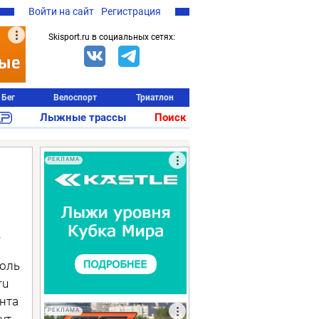
Войти на сайт
Регистрация
Skisport.ru в социальных сетях:
Бег
Велоспорт
Триатлон
Лыжные трассы
Поиск
РЕКЛАМА
х
доль
ru
нта
РЕКЛАМА
ут