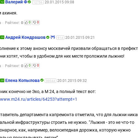
Валерий Ф
20.01.2015 09:08
12
12756
и ахинея.
0
0
0
а
Рейтинг:
Андрей Кондрашов
20.01.2015 09:21
19
914
олнение к этому анонсу москвичей призвали обращаться в префект
они хотят, чтобы в удобном для них месте проложили лыжню!
0
0
0
а
Рейтинг:
Елена Копылова
20.01.2015 09:32
20
30044
ник конечно не Эхо, а М 24, а полный текст вот:
//www.m24.ru/articles/64253?attempt=1
тавитель департамента капремонта отметила, что для лыжни ника
альной инфраструктуры строить не нужно. “Лыжня - это не что-то
онарное, как, например, велосипедная дорожка, которую нужно
ально прокладывать летом”.