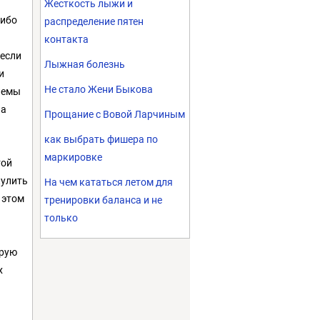
Жесткость лыжи и
 ибо
распределение пятен
контакта
 если
Лыжная болезнь
и
Не стало Жени Быкова
лемы
 а
Прощание с Вовой Ларчиным
как выбрать фишера по
маркировке
той
кулить
На чем кататься летом для
 этом
тренировки баланса и не
только
орую
х