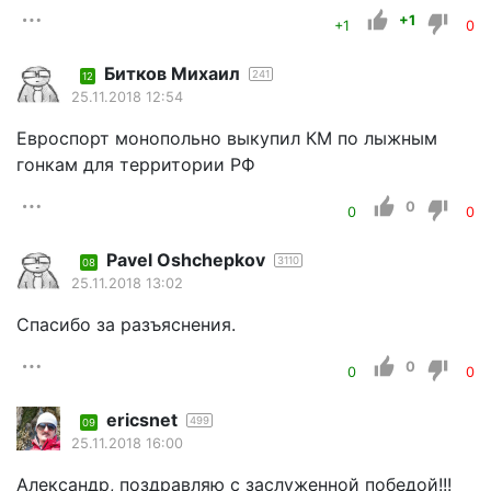
+1
+1
0
Битков Михаил
241
12
25.11.2018 12:54
Евроспорт монопольно выкупил КМ по лыжным
гонкам для территории РФ
0
0
0
Pavel Oshchepkov
3110
08
25.11.2018 13:02
Спасибо за разъяснения.
0
0
0
ericsnet
499
09
25.11.2018 16:00
Александр, поздравляю с заслуженной победой!!!