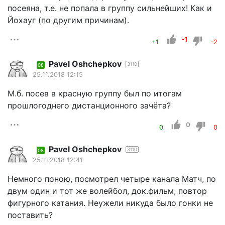
посеяна, т.е. не попала в группу сильнейших! Как и
Йохауг (по другим причинам).
-1
+1
-2
Pavel Oshchepkov
3110
08
25.11.2018 12:15
М.б. посев в красную группу был по итогам
прошлогоднего дистанционного зачёта?
0
0
0
Pavel Oshchepkov
3110
08
25.11.2018 12:41
Немного поною, посмотрел четыре канала Матч, по
двум один и тот же волейбол, док.фильм, повтор
фигурного катания. Неужели никуда было гонки не
поставить?