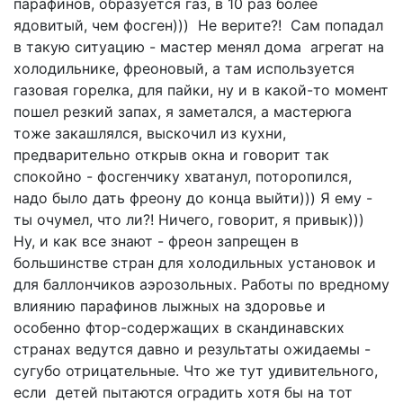
парафинов, образуется газ, в 10 раз более
ядовитый, чем фосген))) Не верите?! Сам попадал
в такую ситуацию - мастер менял дома агрегат на
холодильнике, фреоновый, а там используется
газовая горелка, для пайки, ну и в какой-то момент
пошел резкий запах, я заметался, а мастерюга
тоже закашлялся, выскочил из кухни,
предварительно открыв окна и говорит так
спокойно - фосгенчику хватанул, поторопился,
надо было дать фреону до конца выйти))) Я ему -
ты очумел, что ли?! Ничего, говорит, я привык)))
Ну, и как все знают - фреон запрещен в
большинстве стран для холодильных установок и
для баллончиков аэрозольных. Работы по вредному
влиянию парафинов лыжных на здоровье и
особенно фтор-содержащих в скандинавских
странах ведутся давно и результаты ожидаемы -
сугубо отрицательные. Что же тут удивительного,
если детей пытаются оградить хотя бы на тот