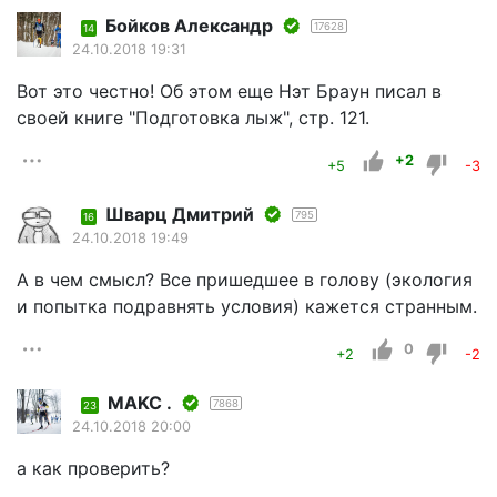
Бойков Александр
17628
14
24.10.2018 19:31
Вот это честно! Об этом еще Нэт Браун писал в
своей книге "Подготовка лыж", стр. 121.
+2
+5
-3
Шварц Дмитрий
795
16
24.10.2018 19:49
А в чем смысл? Все пришедшее в голову (экология
и попытка подравнять условия) кажется странным.
0
+2
-2
MAKC .
7868
23
24.10.2018 20:00
а как проверить?