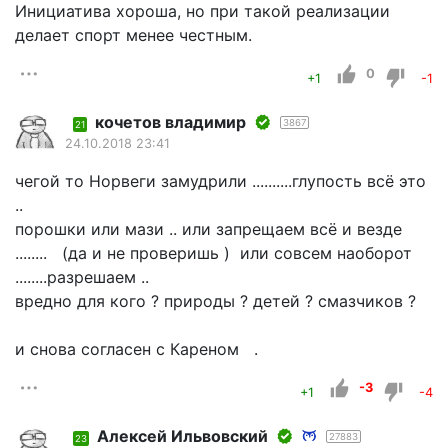
Инициатива хороша, но при такой реализации
делает спорт менее честным.
0
+1
-1
кочетов владимир
3867
21
24.10.2018 23:41
чегой то Норвеги замудрили ..........глупость всё это
..
порошки или мази .. или запрещаем всё и везде
........ (да и не проверишь ) или совсем наоборот
........разрешаем ..
вредно для кого ? природы ? детей ? смазчиков ?
и снова согласен с Кареном .
-3
+1
-4
Алексей Ильвовский
27883
23