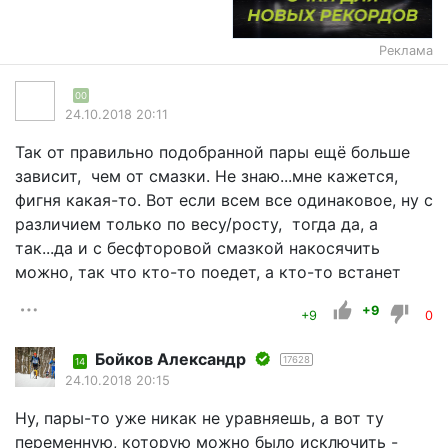
Реклама
00
24.10.2018 20:11
Так от правильно подобранной пары ещё больше
зависит, чем от смазки. Не знаю...мне кажется,
фигня какая-то. Вот если всем все одинаковое, ну с
различием только по весу/росту, тогда да, а
так...да и с бесфторовой смазкой накосячить
можно, так что кто-то поедет, а кто-то встанет
+9
+9
0
Бойков Александр
17628
14
24.10.2018 20:15
Ну, пары-то уже никак не уравняешь, а вот ту
переменную, которую можно было исключить -