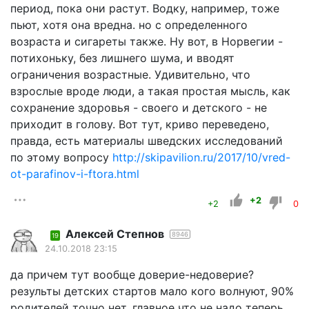
период, пока они растут. Водку, например, тоже
пьют, хотя она вредна. но с определенного
возраста и сигареты также. Ну вот, в Норвегии -
потихоньку, без лишнего шума, и вводят
ограничения возрастные. Удивительно, что
взрослые вроде люди, а такая простая мысль, как
сохранение здоровья - своего и детского - не
приходит в голову. Вот тут, криво переведено,
правда, есть материалы шведских исследований
по этому вопросу
http://skipavilion.ru/2017/10/vred-
ot-parafinov-i-ftora.html
+2
+2
0
Алексей Степнов
8946
19
24.10.2018 23:15
да причем тут вообще доверие-недоверие?
результы детских стартов мало кого волнуют, 90%
родителей точно нет, главное что не надо теперь