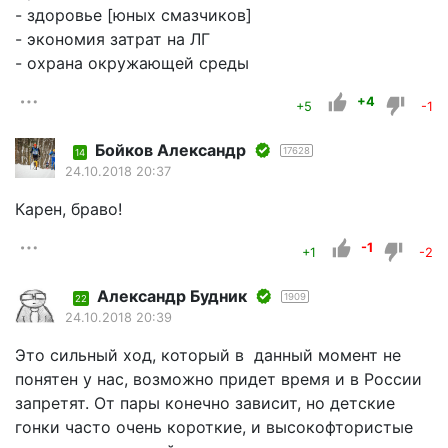
- здоровье [юных смазчиков]
- экономия затрат на ЛГ
- охрана окружающей среды
+4
+5
-1
Бойков Александр
17628
14
24.10.2018 20:37
Карен, браво!
-1
+1
-2
Александр Будник
1909
22
24.10.2018 20:39
Это сильный ход, который в данный момент не
понятен у нас, возможно придет время и в России
запретят. От пары конечно зависит, но детские
гонки часто очень короткие, и высокофтористые