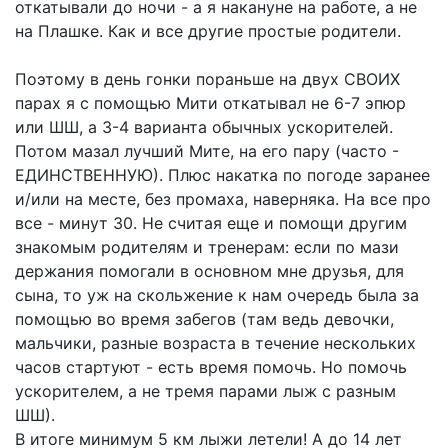
откатывали до ночи - а я накануне на работе, а не
на Плашке. Как и все другие простые родители.
Поэтому в день гонки пораньше на двух СВОИХ
парах я с помощью Мити откатывал не 6-7 эпюр
или ШШ, а 3-4 варианта обычных ускорителей.
Потом мазал лучший Мите, на его пару (часто -
ЕДИНСТВЕННУЮ). Плюс накатка по погоде заранее
и/или на месте, без промаха, наверняка. На все про
все - минут 30. Не считая еще и помощи другим
знакомым родителям и тренерам: если по мази
держания помогали в основном мне друзья, для
сына, то уж на скольжение к нам очередь была за
помощью во время забегов (там ведь девочки,
мальчики, разные возраста в течение нескольких
часов стартуют - есть время помочь. Но помочь
ускорителем, а не тремя парами лыж с разным
ШШ).
В итоге минимум 5 км лыжи летели! А до 14 лет