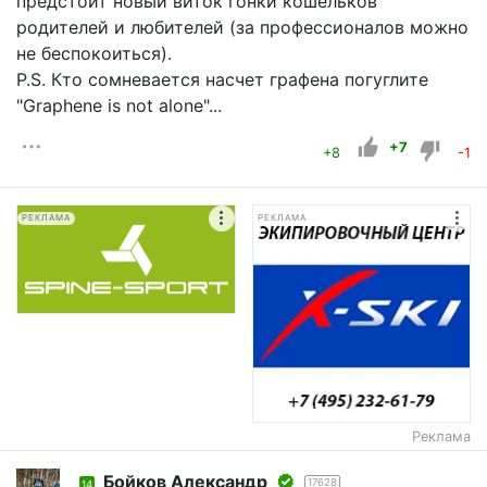
предстоит новый виток гонки кошельков
родителей и любителей (за профессионалов можно
не беспокоиться).
P.S. Кто сомневается насчет графена погуглите
"Graphene is not alone"...
+7
+8
-1
РЕКЛАМА
РЕКЛАМА
Реклама
Бойков Александр
17628
14