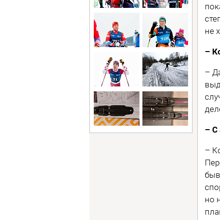
пок
сте
не 
– К
– Д
выд
слу
дел
– С
– К
Пер
быв
спо
но 
пла