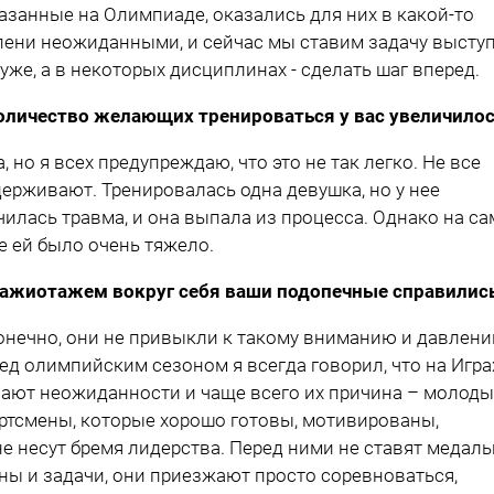
азанные на Олимпиаде, оказались для них в какой-то
пени неожиданными, и сейчас мы ставим задачу высту
хуже, а в некоторых дисциплинах - сделать шаг вперед.
оличество желающих тренироваться у вас увеличилос
а, но я всех предупреждаю, что это не так легко. Не все
ерживают. Тренировалась одна девушка, но у нее
чилась травма, и она выпала из процесса. Однако на с
е ей было очень тяжело.
 ажиотажем вокруг себя ваши подопечные справилис
онечно, они не привыкли к такому вниманию и давлени
ед олимпийским сезоном я всегда говорил, что на Игра
ают неожиданности и чаще всего их причина – молоды
ртсмены, которые хорошо готовы, мотивированы,
не несут бремя лидерства. Перед ними не ставят медал
ны и задачи, они приезжают просто соревноваться,