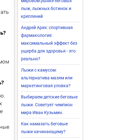
мировом рынке беговых
лыж, лыжных ботинок и
пать
креплений
Андрей Арих: спортивная
ь?
фармакология:
максимальный эффект без
ущерба для здоровья - это
реально?
амом
Лыжи с камусом:
альтернатива мазям или
ь?
маркетинговая уловка?
ю.
Выбираем детские беговые
х
лыжи. Советует чемпион
е
мира Иван Кузьмин.
Как намазать беговые
ьные
лыжи начинающему?