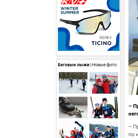
Беговые лыжи
| Новые фото
– П
нег
– П
по 