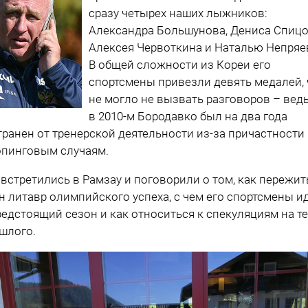
сразу четырех наших лыжников:
Александра Большунова, Дениса Спицо
Алексея Червоткина и Наталью Непряе
В общей сложности из Кореи его
спортсмены привезли девять медалей, 
не могло не вызвать разговоров – вед
в 2010-м Бородавко был на два года
транен от тренерской деятельности из-за причастности
опинговым случаям.
встретились в Рамзау и поговорили о том, как пережит
н литавр олимпийского успеха, с чем его спортсмены и
редстоящий сезон и как относиться к спекуляциям на т
шлого.