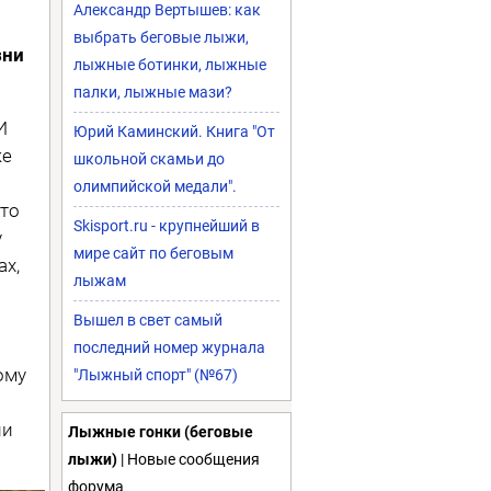
Александр Вертышев: как
выбрать беговые лыжи,
зни
лыжные ботинки, лыжные
палки, лыжные мази?
И
Юрий Каминский. Книга "От
же
школьной скамьи до
олимпийской медали".
что
Skisport.ru - крупнейший в
у
мире сайт по беговым
ах,
лыжам
Вышел в свет самый
последний номер журнала
ому
"Лыжный спорт" (№67)
ли
Лыжные гонки (беговые
лыжи)
| Новые сообщения
форума