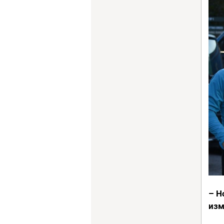
– Н
изм