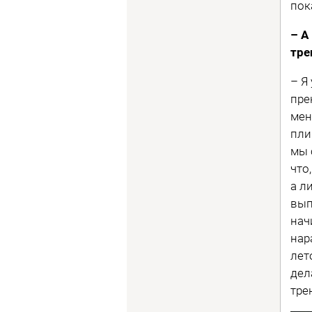
пок
– А
тре
– Я
пре
мен
пли
мы 
что
а л
вып
нач
нар
лет
дел
тре