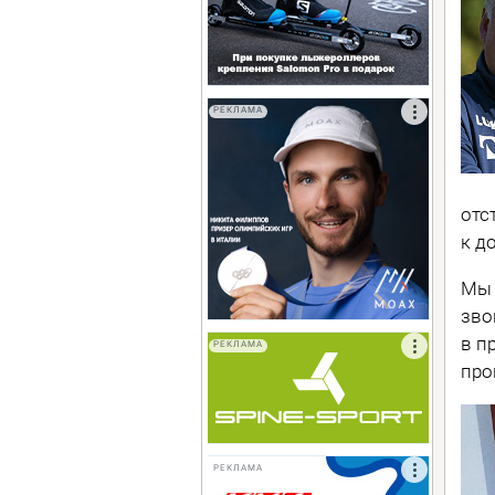
РЕКЛАМА
отс
к д
Мы 
зво
в п
РЕКЛАМА
про
РЕКЛАМА