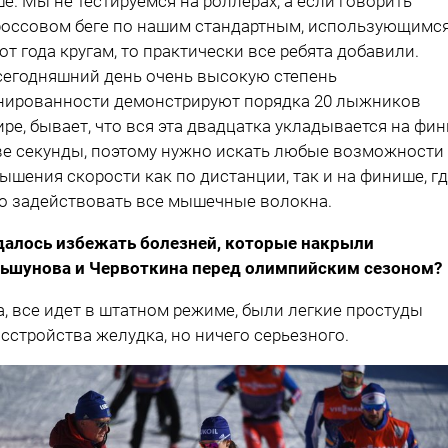
е. Мы не тестируемся на роллерах, а если говорить
россовом беге по нашим стандартным, использующимс
 от года кругам, то практически все ребята добавили.
сегодняшний день очень высокую степень
нированности демонстрируют порядка 20 лыжников
ире, бывает, что вся эта двадцатка укладывается на фи
ве секунды, поэтому нужно искать любые возможности
ышения скорости как по дистанции, так и на финише, г
о задействовать все мышечные волокна.
далось избежать болезней, которые накрыли
ьшунова и Червоткина перед олимпийским сезоном?
а, все идет в штатном режиме, были легкие простуды
асстройства желудка, но ничего серьезного.