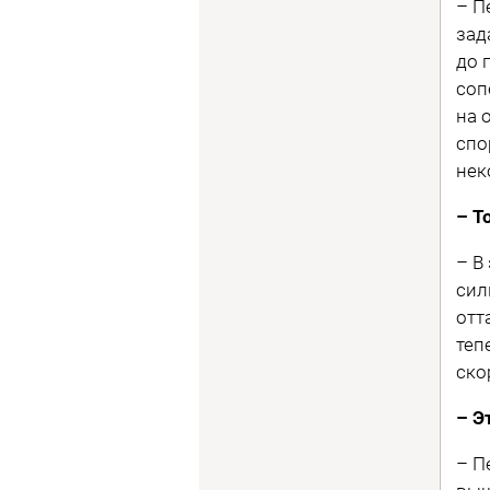
– П
зад
до 
соп
на 
спо
нек
– Т
– В
сил
отт
теп
ско
– Э
– П