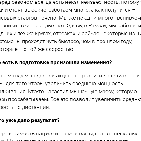
еред сезоном всегда есть некая неизвестность, потому 
ачи стоят высокие, работаем много, а как получится –
первых стартов неясно. Мы же не одни много тренируем
ерники тоже не отдыхают. Здесь, в Рамзау, мы работаем
одних и тех же кругах, отрезках, и сейчас некоторые из н
ртсмены проходят чуть быстрее, чем в прошлом году,
оторые – с той же скоростью.
о есть в подготовке произошли изменения?
 этом году мы сделали акцент на развитие специальной
ы, для того чтобы увеличить среднюю мощность
алкивания. Кто-то нарастил мышечную массу, которую
ерь прорабатываем. Все это позволит увеличить средн
рость по дистанции.
то уже дало результат?
ереносимость нагрузки, на мой взгляд, стала несколько