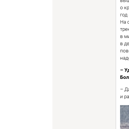
выш
о к
год
На 
тре
в м
в д
пов
над
– У
Бол
– Д
и р