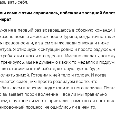
азывать себя.
 вы сами с этим справились, избежали звездной боле
нера?
 уже не в первый раз возвращаюсь в сборную команду. 
красно помню ажиотаж после Турина, когда точно так 
я превозносили, а затем эти же люди опускали ниже
нтуса. Я отношусь к ситуации ровно и просто радуюсь, 
с ребятами смогли это сделать. Именно сделать, потом
, тренируясь, мы не думаем о каких-то медалях и подиум
ишь готовимся к той работе, которую нужно будет
олнять зимой. Готовим к ней тело и голову. И когда
инается сезон, мы просто реализуем все то, что
абатываем в течение подготовительного периода. Поэт
о вызывает порой волнение – все ли мы правильно
аем, в нужное ли место приехали, грамотно ли построи
нировочный процесс, не ошиблись ли в чем-то.