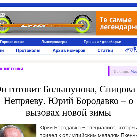
АМА
Горные лыжи
Лыжероллеры
Прыжки / двоеборье
ии
Протоколы
Архив номеров
Статьи
ЖНЫЕ ГОНКИ
Источник:
Мат
н готовит Большунова, Спицова
Непряеву. Юрий Бородавко – о
вызовах новой зимы
Юрий Бородавко – специалист, которы
привел к олимпийским медалям Пхенч