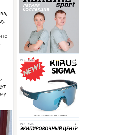
ва,
ву.
что
ь
РЕКЛАМА
ь
дут
ему
РЕКЛАМА