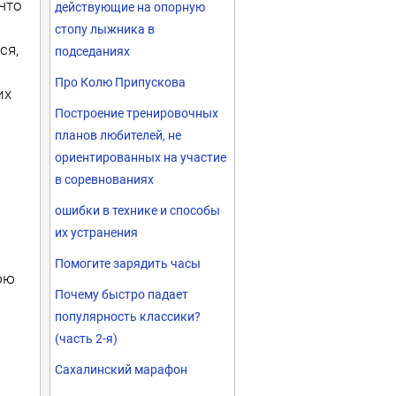
что
действующие на опорную
стопу лыжника в
ся,
подседаниях
Про Колю Припускова
их
Построение тренировочных
планов любителей, не
ориентированных на участие
в соревнованиях
ошибки в технике и способы
их устранения
Помогите зарядить часы
юю
Почему быстро падает
популярность классики?
(часть 2-я)
Сахалинский марафон