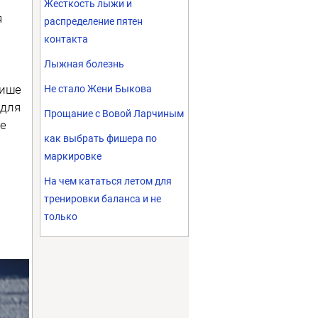
Жесткость лыжи и
я
распределение пятен
контакта
Лыжная болезнь
нише
Не стало Жени Быкова
 для
Прощание с Вовой Ларчиным
де
как выбрать фишера по
маркировке
На чем кататься летом для
тренировки баланса и не
только