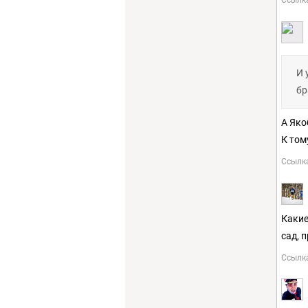
Ссылк
И 
бр
А Яко
К том
Ссылк
Какие
сад, 
Ссылк