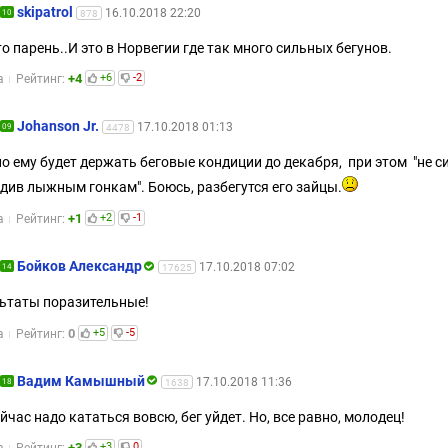
skipatrol
16.10.2018 22:20
10
878
то парень..И это в Норвегии где так много сильных бегунов.
+4
+6
-2
а
Рейтинг:
Johanson Jr.
17.10.2018 01:13
09
4478
о ему будет держать беговые кондиции до декабря, при этом "не с
див лыжным гонкам". Боюсь, разбегутся его зайцы.
+1
+2
-1
а
Рейтинг:
Бойков Александр
17.10.2018 07:02
14
17625
ьтаты поразительные!
0
+5
-5
а
Рейтинг:
Вадим Камышный
17.10.2018 11:36
18
1638
ейчас надо кататься вовсю, бег уйдет. Но, все равно, молодец!
+3
+3
0