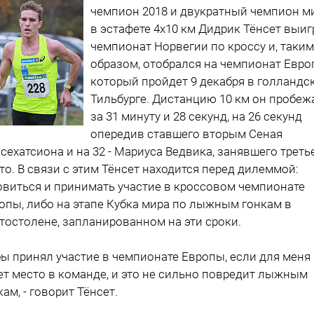
чемпион 2018 и двукратный чемпион м
в эстафете 4х10 км Дидрик Тёнсет выиг
чемпионат Норвегии по кроссу и, таким
образом, отобрался на чемпионат Евро
который пройдет 9 декабря в голландс
Тильбурге. Дистанцию 10 км он пробеж
за 31 минуту и 28 секунд, на 26 секунд
опередив ставшего вторым Сеная
сехатсиона и на 32 - Мариуса Ведвика, занявшего треть
то. В связи с этим Тёнсет находится перед дилеммой:
овиться и принимать участие в кроссовом чемпионате
опы, либо на этапе Кубка мира по лыжным гонкам в
тостолене, запланированном на эти сроки.
 бы принял участие в чемпионате Европы, если для меня
ет место в команде, и это не сильно повредит лыжным
кам, - говорит Тёнсет.