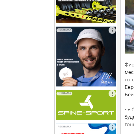
РЕКЛАМА
Фис
мес
гот
Евр
Бей
РЕКЛАМА
- Я
буд
гон
РЕКЛАМА