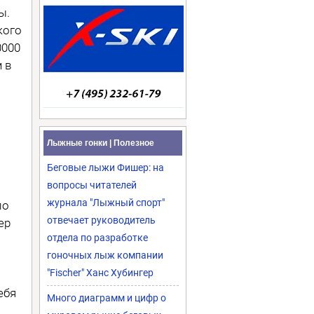
ы.
кого
0000
 в
Лыжные гонки | Полезное
Беговые лыжи Фишер: на
вопросы читателей
журнала "Лыжный спорт"
по
отвечает руководитель
ер
отдела по разработке
гоночных лыж компании
"Fischer" Ханс Хубингер
ебя
Много диаграмм и цифр о