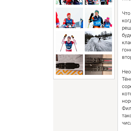
Что
ког
реш
буд
кла
гон
вто
Нео
Тён
сор
кот
нор
Фил
так
чис