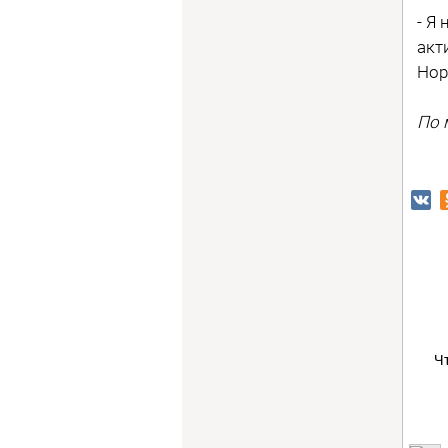
- Я
акт
Нор
По 
Ч