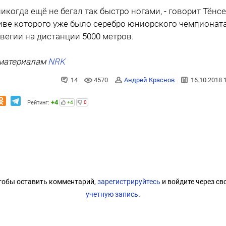
 никогда ещё не бегал так быстро ногами, - говорит Тёнсе
иве которого уже было серебро юниорского чемпионат
вегии на дистанции 5000 метров.
материалам
NRK
14
4570
Андрей Краснов
16.10.2018 
+4
Рейтинг:
+4
0
тобы оставить комментарий,
зарегистрируйтесь
и войдите через св
учетную запись
.