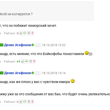
Якоб не котируется ?
, что он побежит юниорский зачет.
0
+2
-2
а
Рейтинг:
Денис Агафонов
18.10.2018 13:52
13
920
андр, есть мнение, что это Бойкофобы понаставили
)))
+1
+4
-3
а
Рейтинг:
Денис Агафонов
18.10.2018 15:14
13
920
андр, как же плохо у вас с чувством юмора
ижу уже за это сообщение от вас бан, что будет очень увлекательн
0
+2
-2
а
Рейтинг: