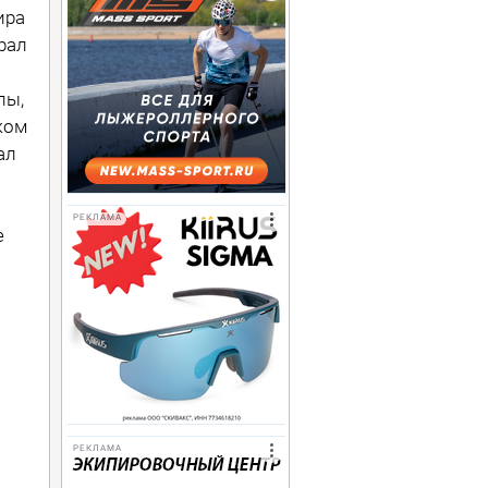
ира
рал
пы,
ком
ал
РЕКЛАМА
е
РЕКЛАМА