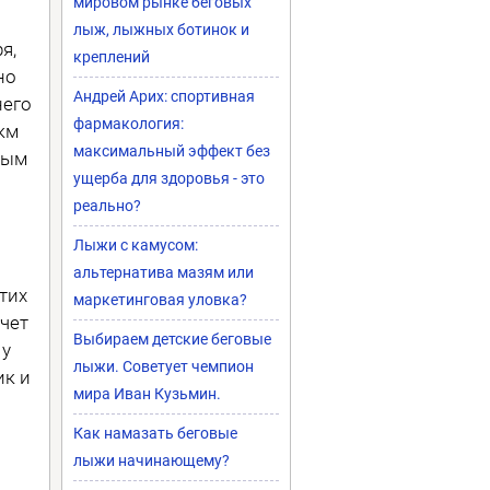
мировом рынке беговых
лыж, лыжных ботинок и
я,
креплений
но
Андрей Арих: спортивная
него
фармакология:
км
максимальный эффект без
ным
ущерба для здоровья - это
реально?
Лыжи с камусом:
альтернатива мазям или
тих
маркетинговая уловка?
чет
Выбираем детские беговые
 у
лыжи. Советует чемпион
ик и
мира Иван Кузьмин.
Как намазать беговые
лыжи начинающему?