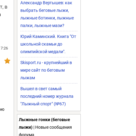
Александр Вертышев: как
т, в
выбрать беговые лыжи,
а
лыжные ботинки, лыжные
палки, лыжные мази?
Юрий Каминский. Книга "От
школьной скамьи до
17:26
олимпийской медали".
Skisport.ru - крупнейший в
мире сайт по беговым
лыжам
Вышел в свет самый
последний номер журнала
"Лыжный спорт" (№67)
ою
Лыжные гонки (беговые
лыжи)
| Новые сообщения
форума