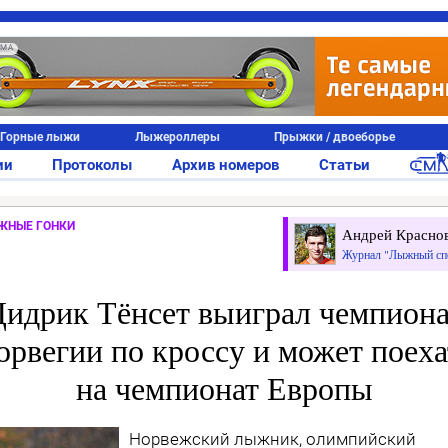
АМА
Горные лыжи
Лыжероллеры
Прыжки / двоеборье
ии
Протоколы
Архив номеров
Статьи
ЖНЫЕ ГОНКИ
Андрей Красно
Журнал "Лыжный сп
Дидрик Тёнсет выиграл чемпиона
орвегии по кроссу и может поеха
на чемпионат Европы
Норвежский лыжник, олимпийский