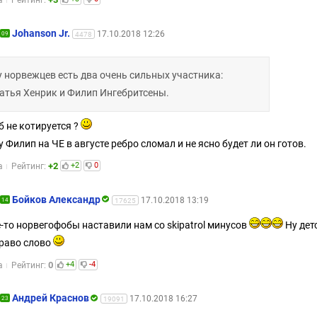
а
Рейтинг:
Johanson Jr.
17.10.2018 12:26
09
4478
у норвежцев есть два очень сильных участника:
атья Хенрик и Филип Ингебритсены.
б не котируется ?
у Филип на ЧЕ в августе ребро сломал и не ясно будет ли он готов.
+2
+2
0
а
Рейтинг:
Бойков Александр
17.10.2018 13:19
14
17625
-то норвегофобы наставили нам со skipatrol минусов
Ну дет
право слово
0
+4
-4
а
Рейтинг:
Андрей Краснов
17.10.2018 16:27
23
19091