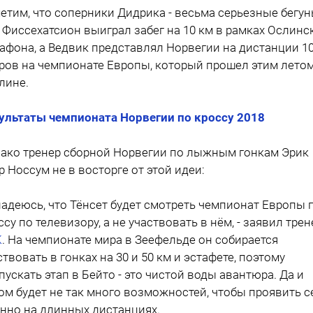
етим, что соперники Дидрика - весьма серьезные бегун
, Фиссехатсион выиграл забег на 10 км в рамках Ослинс
афона, а Ведвик представлял Норвегии на дистанции 1
ров на чемпионате Европы, который прошел этим летом
лине.
ультаты чемпионата Норвегии по кроссу 2018
ако тренер сборной Норвегии по лыжным гонкам Эрик
 Носсум не в восторге от этой идеи:
 надеюсь, что Тёнсет будет смотреть чемпионат Европы 
ссу по телевизору, а не участвовать в нём, - заявил трен
K
. На чемпионате мира в Зеефельде он собирается
ствовать в гонках на 30 и 50 км и эстафете, поэтому
пускать этап в Бейто - это чистой воды авантюра. Да и
ом будет не так много возможностей, чтобы проявить с
нно на длинных дистанциях.