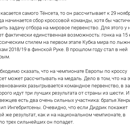
 касается самого Тёнсета, то он рассчитывает к 29 ноябр
да начинается сбор кроссовой команды, хотя бы частич
ить задачу отбора на мировое первенство. Для этого у 
ет фактически единственная возможность: гонка на 15 
ссическим стилем на первом этапе Кубка мира по лыж
кам 2018/19 в финской Руке. В прошлом году стал в ней
рым.
бходимо сказать, что на чемпионате Европы по кроссу
сет может рассчитывать на медаль. Дело в том, что на э
евнованиях разыгрывается командное первенство, в за
орого идут три лучших результата от страны из шести. И
вежцев есть два очень сильных участника: братья Хенр
ип Ингебритсены. Очевидно, что если Дидрик покажет
ой же результат, как и на национальном чемпионате, в
ло трех сильнейших он попадет.