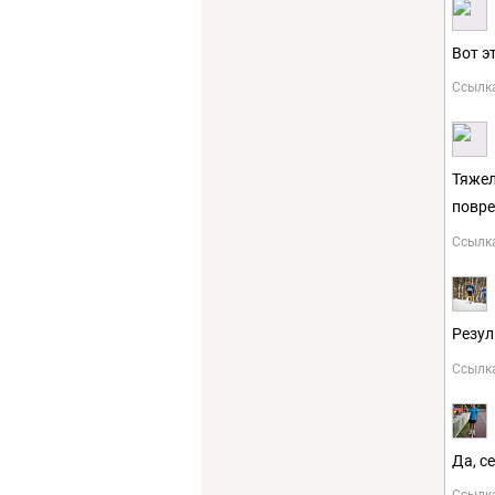
Вот э
Ссылк
Тяжел
повре
Ссылк
Резул
Ссылк
Да, с