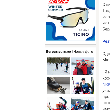
Отм
Так
мар
мет
Бер
Рез
Беговые лыжи
| Новые фото
Одн
Мюр
- Я
кро
NR
уча
про
пот
име