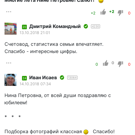
Многие лета Нине Петровне! Салют!
+2
+2
0
Дмитрий Командный
4230
20
13.10.2018 21:01
Счетовод, статистика семьи впечатляет.
Спасибо - интересные цифры.
0
0
0
Иван Исаев
13064
24
14.10.2018 07:34
Нина Петровна, от всей души поздравляю с
юбилеем!
* * *
Подборка фотографий классная
Спасибо!