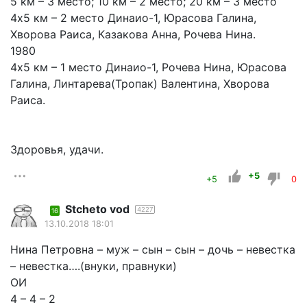
5 км – 3 место; 10 км – 2 место; 20 км – 3 место
4х5 км – 2 место Динаио-1, Юрасова Галина,
Хворова Раиса, Казакова Анна, Рочева Нина.
1980
4х5 км – 1 место Динаио-1, Рочева Нина, Юрасова
Галина, Линтарева(Тропак) Валентина, Хворова
Раиса.
Здоровья, удачи.
+5
+5
0
Stcheto vod
4227
16
13.10.2018 18:01
Нина Петровна – муж – сын – сын – дочь – невестка
– невестка….(внуки, правнуки)
ОИ
4 – 4 – 2