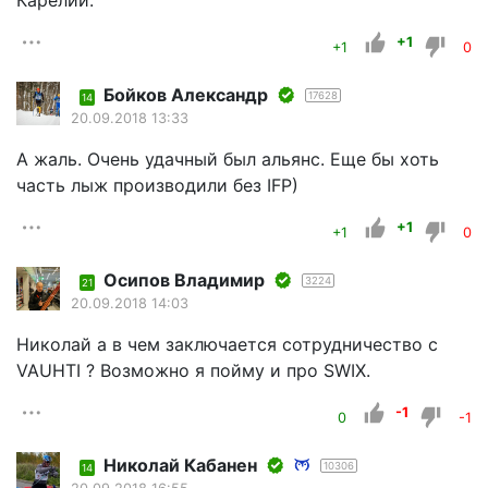
Карелии.
+1
+1
0
Бойков Александр
17628
14
20.09.2018 13:33
А жаль. Очень удачный был альянс. Еще бы хоть
часть лыж производили без IFP)
+1
+1
0
Осипов Владимир
3224
21
20.09.2018 14:03
Николай а в чем заключается сотрудничество с
VAUHTI ? Возможно я пойму и про SWIX.
-1
0
-1
Николай Кабанен
10306
14