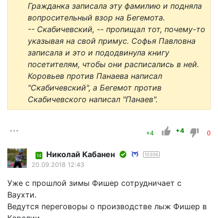
Гражданка записала эту фамилию и подняла
вопросительный взор на Бегемота.
-- Скабичевский, -- пропищал тот, почему-то
указывая на свой примус. Софья Павловна
записала и это и пододвинула книгу
посетителям, чтобы они расписались в ней.
Коровьев против Панаева написал
"Скабичевский", а Бегемот против
Скабичевского написал "Панаев".
+4
+4
0
Николай Кабанен
10306
14
20.09.2018 12:43
Уже с прошлой зимы Фишер сотрудничает с
Ваухти.
Ведутся переговоры о производстве лыж Фишер в