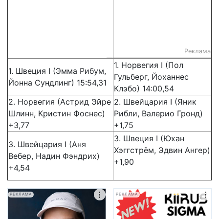
Реклама
1. Норвегия I (Пол
1. Швеция I (Эмма Рибум,
Гульберг, Йоханнес
Йонна Сундлинг) 15:54,31
Клэбо) 14:00,54
2. Норвегия (Астрид Эйре
2. Швейцария I (Яник
Шлинн, Кристин Фоснес)
Рибли, Валерио Гронд)
+3,77
+1,75
3. Швеция I (Юхан
3. Швейцария I (Аня
Хэггстрём, Эдвин Ангер)
Вебер, Надин Фэндрих)
+1,90
+4,54
РЕКЛАМА
РЕКЛАМА