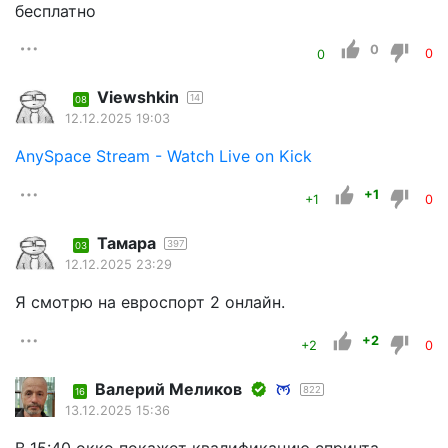
бесплатно
0
0
0
Viewshkin
14
08
12.12.2025 19:03
AnySpace Stream - Watch Live on Kick
+1
+1
0
Тамара
397
03
12.12.2025 23:29
Я смотрю на евроспорт 2 онлайн.
+2
+2
0
Валерий Меликов
822
16
13.12.2025 15:36