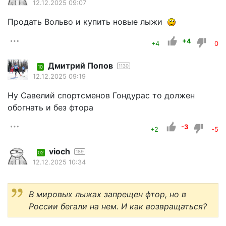
12.12.2025 09:07
Продать Вольво и купить новые лыжи
+4
+4
0
Дмитрий Попов
1130
10
12.12.2025 09:19
Ну Савелий спортсменов Гондурас то должен
обогнать и без фтора
-3
+2
-5
vioch
189
02
12.12.2025 10:34
В мировых лыжах запрещен фтор, но в
России бегали на нем. И как возвращаться?