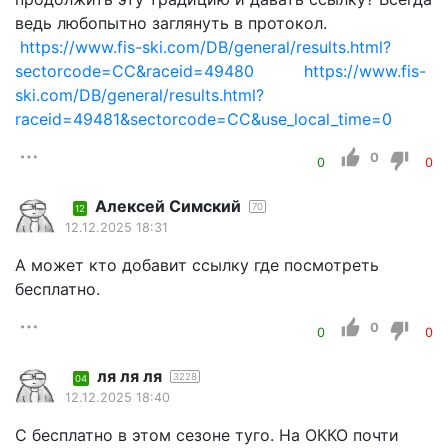
ведь любопытно заглянуть в протокол.
https://www.fis-ski.com/DB/general/results.html?
sectorcode=CC&raceid=49480
https://www.fis-
ski.com/DB/general/results.html?
raceid=49481&sectorcode=CC&use_local_time=0
0
0
0
Алексей Симский
70
12
12.12.2025 18:31
А может кто добавит ссылку где посмотреть
бесплатно.
0
0
0
ля ля ля
3228
04
12.12.2025 18:40
С бесплатно в этом сезоне туго. На ОККО почти