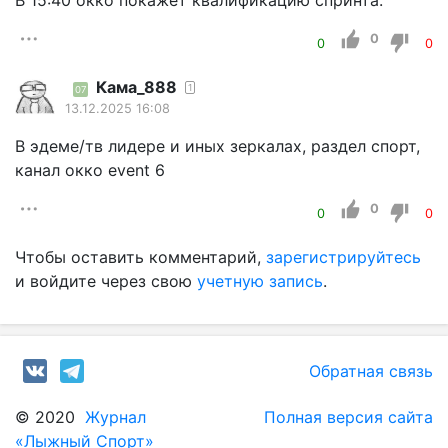
В 15:40 окко покажет квалификацию спринта.
0
0
0
Кама_888
1
07
13.12.2025 16:08
В эдеме/тв лидере и иных зеркалах, раздел спорт,
канал окко event 6
0
0
0
Чтобы оставить комментарий,
зарегистрируйтесь
и войдите через свою
учетную запись
.
Обратная связь
© 2020
Журнал
Полная версия сайта
«Лыжный Спорт»