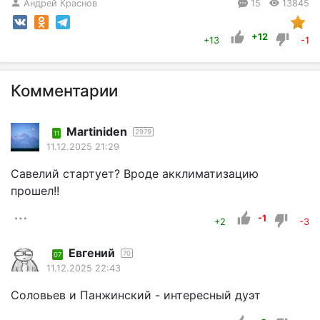
Андрей Краснов
15
13845
+12
+13
-1
Комментарии
Martiniden
2979
11
11.12.2025 21:29
Савелий стартует? Вроде акклиматизацию
прошел!!
-1
+2
-3
Евгений
70
07
11.12.2025 22:43
Соловьев и Панжинский - интересный дуэт