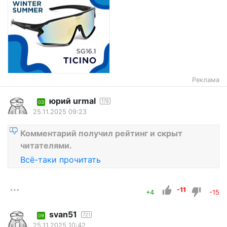
Реклама
юрий urmal
178
03
25.11.2025 09:23
Комментарий получил рейтинг и скрыт
читателями.
Всё-таки прочитать
-11
+4
-15
svan51
721
09
25.11.2025 10:42