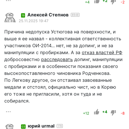
+2
+4
-2
Алексей Степнов
8948
19
25.11.2025 19:47
Причина недопуска Устюгова на поверхности, и
выше я ее назвал - коллективная ответственность
участников ОИ-2014... нет, не за допинг, и не за
манипуляции с пробирками. А за
отказ властей РФ
добросовестно
расследовать
допинг, манипуляции
с пробирками и в особенности показания своего
высокопоставленного чиновника Родченкова.
По Легкову другое, он отстаивал завоеванные
медали и отстоял, официально чист, но в Корею
его тоже не пригласили, хотя он туда и не
собирался.
+4
+12
-8
юрий urmal
178
03