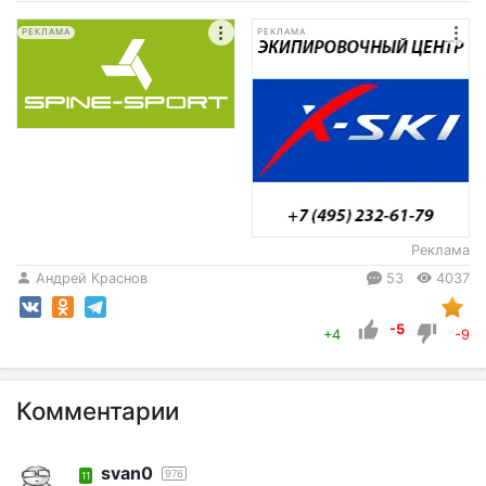
РЕКЛАМА
РЕКЛАМА
Реклама
Андрей Краснов
53
4037
-5
+4
-9
Комментарии
svan0
976
11