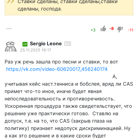
Ставки сделаны, ставки сделаны,ставки
сделаны, господа.
-8
+3
-11
Sergio Leone
713
09
25.11.2025 16:17
Раз уж речь зашла про песни и ставки, то вот
https://vk.com/video-60620017_456240174
А,
учитывая кейс наст.тенниса и бобслея, вряд ли CAS
примет что-то иное, иначе будет явная
непоследовательность и противоречивость.
Ускоренная процедура также свидетельствует, что
решение уже практически готово. Ставлю на
допуск, т.е. на то, что CAS (закрыв глаза на
политику) признает недопуск дискриминацией. Ну
а как это решение и в какие сроки будет