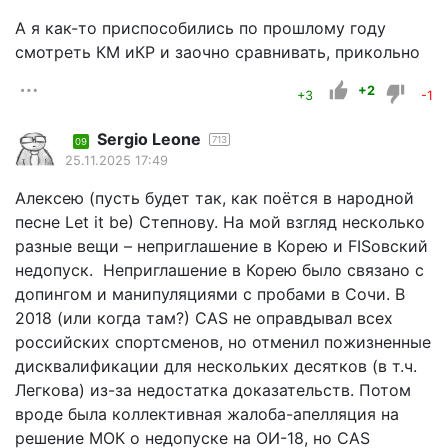
А я как-то приспособились по прошлому году
смотреть КМ иКР и заочно сравнивать, прикольно
+2
+3
-1
Sergio Leone
713
09
25.11.2025 17:49
Алексею (пусть будет так, как поётся в народной
песне Let it be) Степнову. На мой взгляд несколько
разные вещи – неприглашение в Корею и FISовский
недопуск. Неприглашение в Корею было связано с
допингом и манипуляциями с пробами в Сочи. В
2018 (или когда там?) CAS не оправдывал всех
российских спортсменов, но отменил пожизненные
дисквалификации для нескольких десятков (в т.ч.
Легкова) из-за недостатка доказательств. Потом
вроде была коллективная жалоба-апелляция на
решение МОК о недопуске на ОИ-18, но CAS