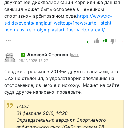
двухлетней дисквалификации Карл или же данная
санкция может быть оспорена в Немецком
спортивном арбитражном суде.
https://www.xc-
ski.de/events/langlauf-weltcup/1news/urteil-steht-
noch-aus-kein-olympiastart-fuer-victoria-carl/
+5
+6
-1
Алексей Степнов
8948
19
25.11.2025 18:27
Серджио, россми в 2018-м дружно написали, что
CAS не отклонил, а удовлетворил апелляцию на
отстранение, из чего я и исхожу. Может на сайте
суда другое написано, проверьте.
ТАСС
01 февраля 2018, 14:26
Оправдательный вердикт Спортивного
арбитражного суда (CAS) по делам 28