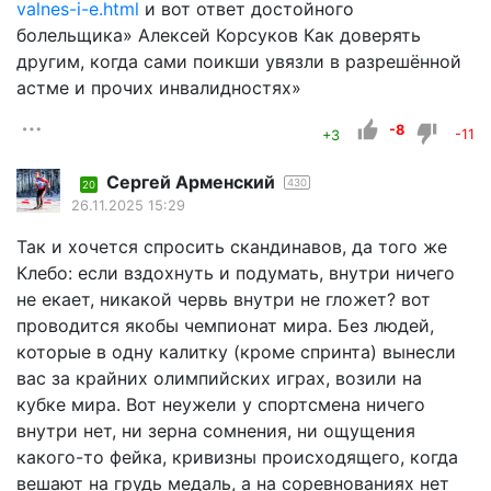
valnes-i-e.html
и вот ответ достойного
болельщика» Алексей Корсуков Как доверять
другим, когда сами поикши увязли в разрешённой
астме и прочих инвалидностях»
-8
+3
-11
Сергей Арменский
430
20
26.11.2025 15:29
Так и хочется спросить скандинавов, да того же
Клебо: если вздохнуть и подумать, внутри ничего
не екает, никакой червь внутри не гложет? вот
проводится якобы чемпионат мира. Без людей,
которые в одну калитку (кроме спринта) вынесли
вас за крайних олимпийских играх, возили на
кубке мира. Вот неужели у спортсмена ничего
внутри нет, ни зерна сомнения, ни ощущения
какого-то фейка, кривизны происходящего, когда
вешают на грудь медаль, а на соревнованиях нет