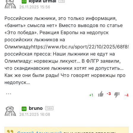
юрий urmal
178
03
26.11.2025 15:56
Российские лыжники, это только информация,
«банить» смысла нет» Вместо выводов по статье
«Это победа». Реакция Европы на недопуск
российских лыжников на
Олимпиадуhttps://www.rbc.ru/sport/22/10/2025/68f8
российская пресса: Наши лыжники не едут на
Олимпиаду: норвежцы ликуют... В ФЛГР заявили,
что скандинавские лыжники хотят не допустить...
Как же они были рады! Что говорят норвежцы про
недопуск...
-3
+1
-4
bruno
1584
09
26.11.2025 16:08