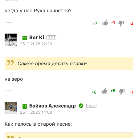
когда у нас Рука начнется?
-1
+3
-4
Bor Ki
12519
19
25.11.2025 12:26
Самое время делать ставки
на зеро
+5
+6
-1
Бойков Александр
17635
14
25.11.2025 14:08
Как пелось в старой песне: