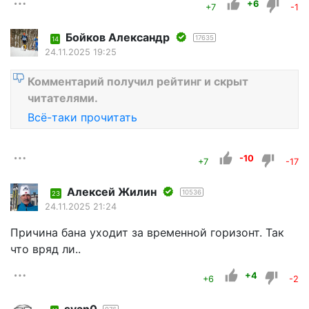
+6
+7
-1
Бойков Александр
17635
14
24.11.2025 19:25
Комментарий получил рейтинг и скрыт
читателями.
Всё-таки прочитать
-10
+7
-17
Алексей Жилин
10536
23
24.11.2025 21:24
Причина бана уходит за временной горизонт. Так
что вряд ли..
+4
+6
-2
svan0