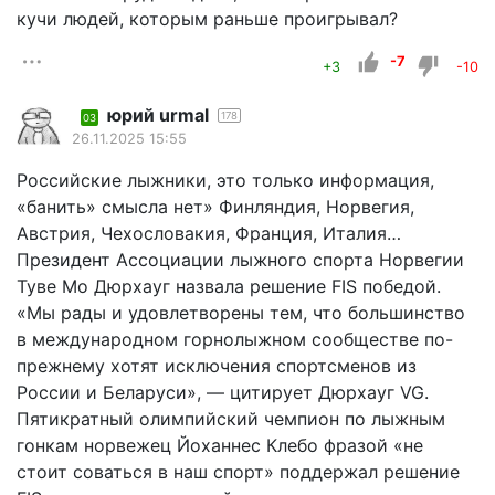
кучи людей, которым раньше проигрывал?
-7
+3
-10
юрий urmal
178
03
26.11.2025 15:55
Российские лыжники, это только информация,
«банить» смысла нет» Финляндия, Норвегия,
Австрия, Чехословакия, Франция, Италия…
Президент Ассоциации лыжного спорта Норвегии
Туве Мо Дюрхауг назвала решение FIS победой.
«Мы рады и удовлетворены тем, что большинство
в международном горнолыжном сообществе по-
прежнему хотят исключения спортсменов из
России и Беларуси», — цитирует Дюрхауг VG.
Пятикратный олимпийский чемпион по лыжным
гонкам норвежец Йоханнес Клебо фразой «не
стоит соваться в наш спорт» поддержал решение