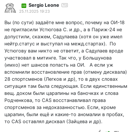
Sergio Leone
713
09
25.11.2025 19:23
Вы (по сути) задаёте мне вопрос, почему на ОИ-18
не пригласили Устюгова С. и др., а в Париж-24 не
допустили, скажем, Садулаева (хотя он уже имел
нейтр.статус и выступал на межд.стартах). По
Устюгову вам никто не ответит, а Садулаев вроде
участвовал в митинге. Так что, у Большунова
(имхо) нет шансов попасть на ОИ. А если уж
вспомнили восстановление прав (отмену дисквала)
28 спортсменов (Легков и др), то в двух словах
ситуация там была следующая. Если единственным
вещ. доком были царапины на баночках и слова
Родченкова, то CAS восстанавливал права
спортсменов за недоказанностью. Если, кроме
царапин, были ещё и какие-то аномалии в пробах,
то CAS оставлял дисквал (Зайцева и др).