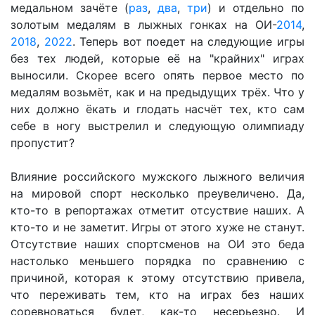
медальном зачёте (
раз
,
два
,
три
) и отдельно по
золотым медалям в лыжных гонках на ОИ-
2014
,
2018
,
2022
. Теперь вот поедет на следующие игры
без тех людей, которые её на "крайних" играх
выносили. Скорее всего опять первое место по
медалям возьмёт, как и на предыдущих трёх. Что у
них должно ёкать и глодать насчёт тех, кто сам
себе в ногу выстрелил и следующую олимпиаду
пропустит?
Влияние российского мужского лыжного величия
на мировой спорт несколько преувеличено. Да,
кто-то в репортажах отметит отсуствие наших. А
кто-то и не заметит. Игры от этого хуже не станут.
Отсутствие наших спортсменов на ОИ это беда
настолько меньшего порядка по сравнению с
причиной, которая к этому отсутствию привела,
что переживать тем, кто на играх без наших
соревноваться будет, как-то несерьезно. И