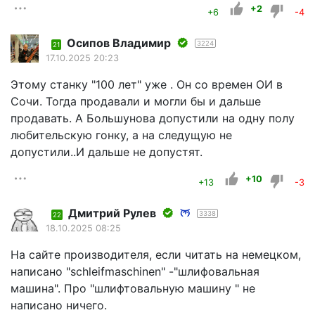
+2
+6
-4
Осипов Владимир
3224
21
17.10.2025 20:23
Этому станку "100 лет" уже . Он со времен ОИ в
Сочи. Тогда продавали и могли бы и дальше
продавать. А Большунова допустили на одну полу
любительскую гонку, а на следущую не
допустили..И дальше не допустят.
+10
+13
-3
Дмитрий Рулев
3338
22
18.10.2025 08:25
На сайте производителя, если читать на немецком,
написано "schleifmaschinen" -"шлифовальная
машина". Про "шлифтовальную машину " не
написано ничего.