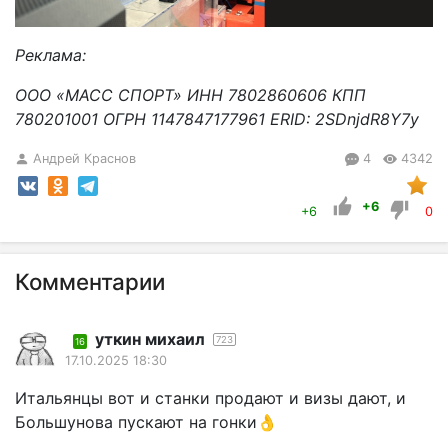
Реклама:
ООО «МАСС СПОРТ» ИНН 7802860606 КПП
780201001 ОГРН 1147847177961 ERID: 2SDnjdR8Y7y
Андрей Краснов
4
4342
+6
+6
0
Комментарии
уткин михаил
723
16
17.10.2025 18:30
Итальянцы вот и станки продают и визы дают, и
Большунова пускают на гонки👌