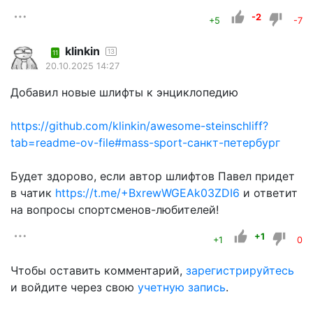
-2
+5
-7
klinkin
13
11
20.10.2025 14:27
Добавил новые шлифты к энциклопедию
https://github.com/klinkin/awesome-steinschliff?
tab=readme-ov-file#mass-sport-санкт-петербург
Будет здорово, если автор шлифтов Павел придет
в чатик
https://t.me/+BxrewWGEAk03ZDI6
и ответит
на вопросы спортсменов-любителей!
+1
+1
0
Чтобы оставить комментарий,
зарегистрируйтесь
и войдите через свою
учетную запись
.