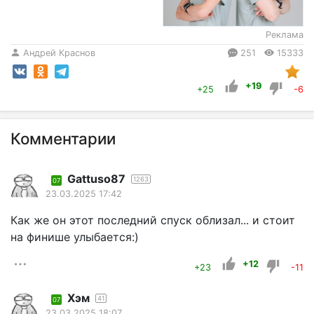
Реклама
Андрей Краснов
251
15333
+19
+25
-6
Комментарии
Gattuso87
1263
07
23.03.2025 17:42
Как же он этот последний спуск облизал... и стоит
на финише улыбается:)
+12
+23
-11
Хэм
41
07
23.03.2025 18:07