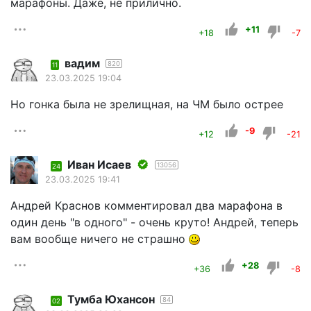
марафоны. Даже, не прилично.
+11
+18
-7
вадим
820
11
23.03.2025 19:04
Но гонка была не зрелищная, на ЧМ было острее
-9
+12
-21
Иван Исаев
13056
24
23.03.2025 19:41
Андрей Краснов комментировал два марафона в
один день "в одного" - очень круто! Андрей, теперь
вам вообще ничего не страшно
+28
+36
-8
Тумба Юхансон
84
02