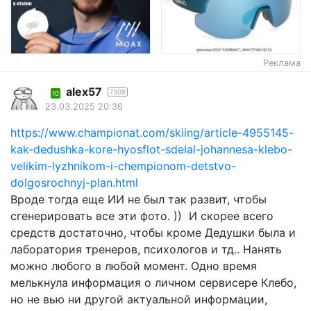
Реклама
alex57
7309
10
23.03.2025 20:36
https://www.championat.com/skiing/article-4955145-
kak-dedushka-kore-hyosflot-sdelal-johannesa-klebo-
velikim-lyzhnikom-i-chempionom-detstvo-
dolgosrochnyj-plan.html
Вроде тогда еще ИИ не был так развит, чтобы
сгенерировать все эти фото. )) И скорее всего
средств достаточно, чтобы кроме Дедушки была и
лаборатория тренеров, психологов и тд.. Нанять
можно любого в любой момент. Одно время
мелькнула информация о личном сервисере Клебо,
но не вью ни другой актуальной информации,