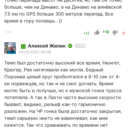
точно перепада высот на десятке, но там он точно
больше, чем на Динамо, а на Динамо на винёвской
7.5 км по GPS больше 300 метров перепад. Все
время в гору ползешь.. ))
+12
+12
0
Алексей Жилин
10535
23
24.03.2025 00:08
Темп был достаточно высокий все время, Нюнгет,
Крюгер, Рее натягивали как могли. Бедный
Поромаа целый круг проболтался в 8-10 сек от 4-
ки норвежцев, но так и не смог догнать. Время
могло быть и получше, но к мужской гонке трасса
потеплела. А так в Лахти часто высокие скорости
бывают, видимо, рельеф как-то гармонично
разложен. На ЧР гонка была достаточно закрытая,
темп серьезно никто не взвинчивал, как мне
кажется. Так что сравнивать по времени нет