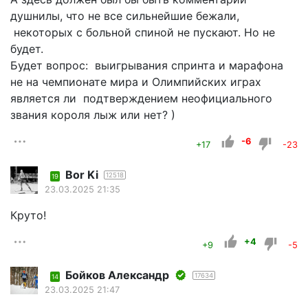
душнилы, что не все сильнейшие бежали,
некоторых с больной спиной не пускают. Но не
будет.
Будет вопрос: выигрывания спринта и марафона
не на чемпионате мира и Олимпийских играх
является ли подтверждением неофициального
звания короля лыж или нет? )
-6
+17
-23
Bor Ki
12518
19
23.03.2025 21:35
Круто!
+4
+9
-5
Бойков Александр
17634
14
23.03.2025 21:47