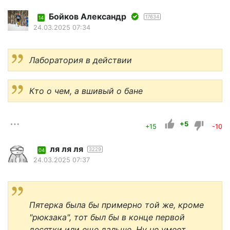
Бойков Александр
17634
14
24.03.2025 07:34
Лаборатория в действии
Кто о чем, а вшивый о бане
+5
+15
-10
ля ля ля
3229
04
24.03.2025 07:37
Пятерка была бы примерно той же, кроме
"рюкзака", тот был бы в конце первой
десятки или еще дальше. Ну не умеет