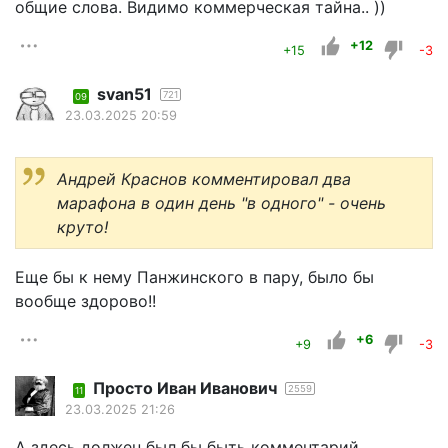
общие слова. Видимо коммерческая тайна.. ))
+12
+15
-3
svan51
721
09
23.03.2025 20:59
Андрей Краснов комментировал два
марафона в один день "в одного" - очень
круто!
Еще бы к нему Панжинского в пару, было бы
вообще здорово!!
+6
+9
-3
Просто Иван Иванович
2559
11
23.03.2025 21:26
А здесь должен был бы быть комментарий