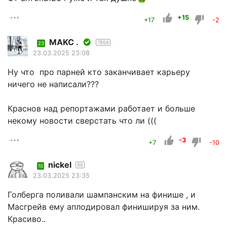
+15
+17
-2
MAKC .
7868
23
23.03.2025 23:08
Ну что про парней кто заканчивает карьеру
ничего не написали???
Краснов над репортажами работает и больше
некому новости сверстать что ли (((
-3
+7
-10
nickel
86
10
23.03.2025 23:35
Голберга поливали шампанским на финише , и
Масгрейв ему аплодировал финишируя за ним.
Красиво..