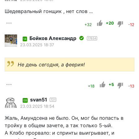
Шедевральный гонщик , нет слов ...
+20
+32
-12
Бойков Александр
17634
14
23.03.2025 18:37
Не день сегодня, а феерия!
+5
+18
-13
svan51
721
09
23.03.2025 18:54
Жаль, Амундсена не было. Он, мог бы попасть в
тройку в общем зачете, а так только 5-ый.
А Клэбо прорвало: и спринты выигрывает, и