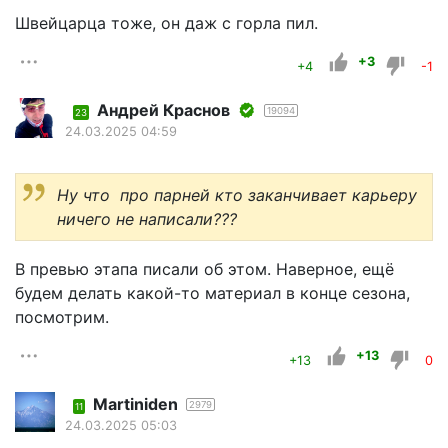
Швейцарца тоже, он даж с горла пил.
+3
+4
-1
Андрей Краснов
19094
23
24.03.2025 04:59
Ну что про парней кто заканчивает карьеру
ничего не написали???
В превью этапа писали об этом. Наверное, ещё
будем делать какой-то материал в конце сезона,
посмотрим.
+13
+13
0
Martiniden
2979
11
24.03.2025 05:03