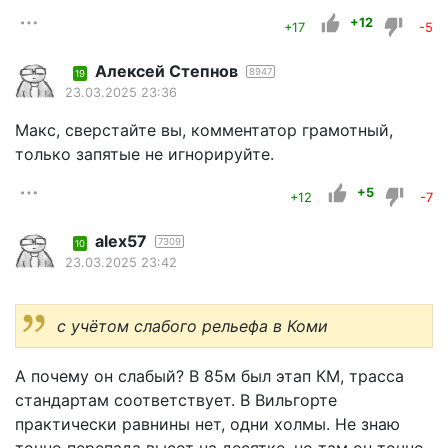
+12
+17
-5
Алексей Степнов
8947
19
23.03.2025 23:36
Макс, сверстайте вы, комментатор грамотный,
только запятые не игнорируйте.
+5
+12
-7
alex57
7309
10
23.03.2025 23:42
с учётом слабого рельефа в Коми
А почему он слабый? В 85м был этап КМ, трасса
стандартам соответствует. В Вильгорте
практически равнины нет, одни холмы. Не знаю