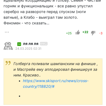
идеальную координацию и голову. Симен - чистый
горняк и функциональщик - все равно упустил
серебро на развороте перед спуском (ноги
ватные), а Клэбо - выиграл там золото.
Феномен - что сказать...
+22
+25
-3
ля ля ля
3229
04
24.03.2025 02:31
Голберга поливали шампанским на финише ,
и Масгрейв ему аплодировал финишируя за
ним. Красиво..
https://www.skisport.ru/news/cross-
country/118820/#