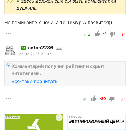
А здесь должен был бы быть комментарий
душнилы
Не поминайте к ночи, а то Тимур А появится))
-1
+14
-15
anton2236
857
02
23.03.2025 22:02
Комментарий получил рейтинг и скрыт
читателями.
Всё-таки прочитать
-20
+15
-35
РЕКЛАМА
РЕКЛАМА