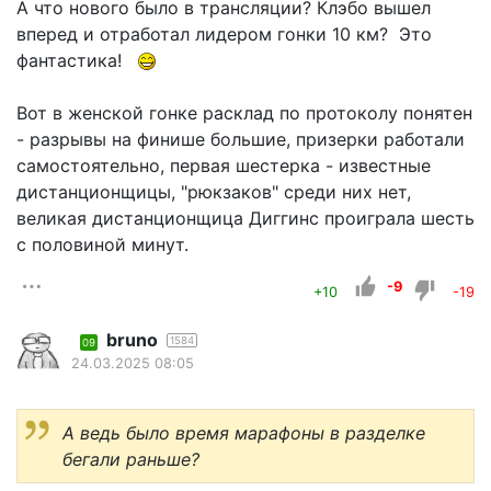
А что нового было в трансляции? Клэбо вышел
вперед и отработал лидером гонки 10 км? Это
фантастика!
Вот в женской гонке расклад по протоколу понятен
- разрывы на финише большие, призерки работали
самостоятельно, первая шестерка - известные
дистанционщицы, "рюкзаков" среди них нет,
великая дистанционщица Диггинс проиграла шесть
с половиной минут.
-9
+10
-19
bruno
1584
09
24.03.2025 08:05
А ведь было время марафоны в разделке
бегали раньше?