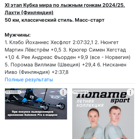
XI этап Кубка мира по лыжным гонкам 2024/25.
Лахти (Финляндия)
50 км, классический стиль. Масс-старт
Мужчины:
1. Клэбо Йоханнес Хесфлот 2:07:32,1 2. Нюнгет
Мартин Лёвстрём +0,5 3. Крюгер Симен Хегстад
+1,0 4. Рее Андреас Фьорден +9,9 (все - Норвегия)
5. Поромаа Виллиам (Швеция) +29,4 6. Нисканен
Ииво (Финляндия) +2:37,8
Полные результаты
РЕКЛАМА
РЕКЛАМА