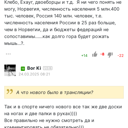
Клебо, Ехауг, двоеборцы и т.д. Я ни чего понять не
могу, Норвегия, численность населения 5 млн.400
тыс. человек, Россия 140 млн. человек, т.е.
численность населения России в 25 раз больше,
чем в Норвегии, да и бюджеты федераций не
сопоставимы……как долго гора будет рожать
мышь…?.
-8
+14
-22
Bor Ki
12518
19
24.03.2025 08:21
А что нового было в трансляции?
Так и в спорте ничего нового все так же две доски
на ногах и две палки в руках))))
Все правильно не нужно смотреть да и
комментировать не обязательно)))