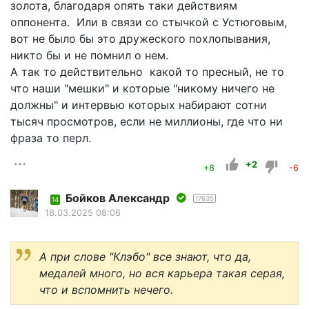
золота, благодаря опять таки действиям
оппонента. Или в связи со стычкой с Устюговым,
вот не было бы это дружеского похлопывания,
никто бы и не помнил о нем.
А так то действительно какой то пресный, не то
что наши "мешки" и которые "никому ничего не
должны" и интервью которых набирают сотни
тысяч просмотров, если не миллионы, где что ни
фраза то перл.
+2
+8
-6
Бойков Александр
17635
14
18.03.2025 08:06
А при слове "Клэбо" все знают, что да,
медалей много, но вся карьера такая серая,
что и вспомнить нечего.