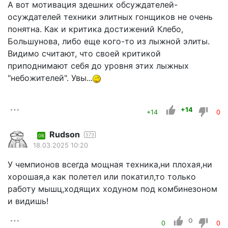
А вот мотивация здешних обсуждателей-
осуждателей техники элитных гонщиков не очень
понятна. Как и критика достижений Клебо,
Большунова, либо еще кого-то из лыжной элиты.
Видимо считают, что своей критикой
приподнимают себя до уровня этих лыжных
"небожителей". Увы...
+14
+14
0
Rudson
573
06
18.03.2025 10:20
У чемпионов всегда мощная техника,ни плохая,ни
хорошая,а как полетел или покатил,то только
работу мышц,ходящих ходуном под комбинезоном
и видишь!
0
0
0