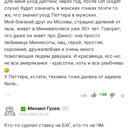
Для меня уход Диггинс через год, после ОИ (ходят
слухи) будет означать в женских гонках почти то
же, что значил уход Петтера в мужских.
Мой близкий друг из Москвы, страшно далекий от
лыж, живет в Миннеаполисе уже 30+ лет. Говорит,
что даже он знает про Джесс: она просто
любимица Миннесоты, нац. герой, простая,
скромная, дружелюбная и очень много
помогающая людям девушка. И красавица, есс-но:
не все американки - красотки, хоть и все улыбчивы
.
У Петтера, кстати, техника тоже далека от идеала
была...
+28
+31
-3
Михаил Гусев
481
04
17.03.2025 15:23
Кто-то сделал ставку на БХГ, кто-то на ЧМ.