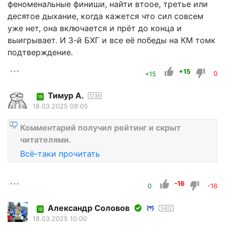
феноменальные финиши, найти втоое, третье или
десятое дыхание, когда кажется что сил совсем
уже нет, она включается и прёт до конца и
выигрывает. И 3-й БХГ и все её победы на КМ томк
подтверждение.
+15
+15
0
Тимур А.
1238
19
18.03.2025 09:05
Комментарий получил рейтинг и скрыт
читателями.
Всё-таки прочитать
-16
0
-16
Александр Соловов
3402
19
18.03.2025 10:00