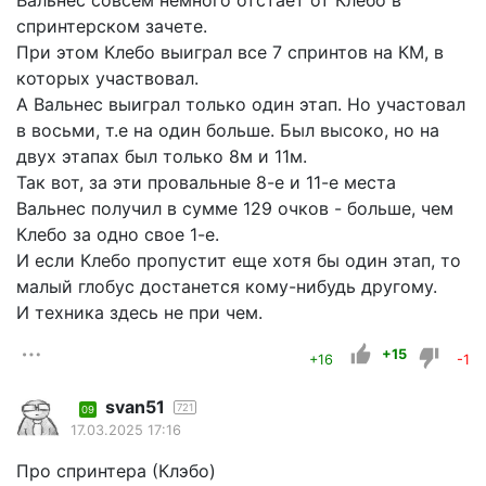
Вальнес совсем немного отстает от Клебо в
спринтерском зачете.
При этом Клебо выиграл все 7 спринтов на КМ, в
которых участвовал.
А Вальнес выиграл только один этап. Но участовал
в восьми, т.е на один больше. Был высоко, но на
двух этапах был только 8м и 11м.
Так вот, за эти провальные 8-е и 11-е места
Вальнес получил в сумме 129 очков - больше, чем
Клебо за одно свое 1-е.
И если Клебо пропустит еще хотя бы один этап, то
малый глобус достанется кому-нибудь другому.
И техника здесь не при чем.
+15
+16
-1
svan51
721
09
17.03.2025 17:16
Про спринтера (Клэбо)