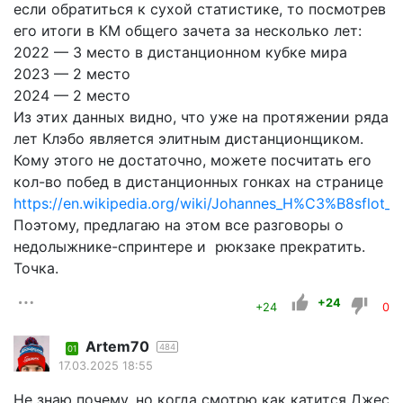
если обратиться к сухой статистике, то посмотрев
его итоги в КМ общего зачета за несколько лет:
2022 — 3 место в дистанционном кубке мира
2023 — 2 место
2024 — 2 место
Из этих данных видно, что уже на протяжении ряда
лет Клэбо является элитным дистанционщиком.
Кому этого не достаточно, можете посчитать его
кол-во побед в дистанционных гонках на странице
https://en.wikipedia.org/wiki/Johannes_H%C3%B8sflot
Поэтому, предлагаю на этом все разговоры о
недолыжнике-спринтере и рюкзаке прекратить.
Точка.
+24
+24
0
Artem70
484
01
17.03.2025 18:55
Не знаю почему, но когда смотрю как катится Джес