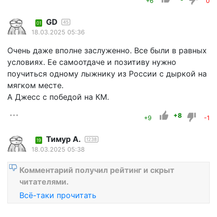
+6
0
GD
45
01
18.03.2025 05:36
Очень даже вполне заслуженно. Все были в равных
условиях. Ее самоотдаче и позитиву нужно
поучиться одному лыжнику из России с дыркой на
мягком месте.
А Джесс с победой на КМ.
+8
+9
-1
Тимур А.
1238
19
18.03.2025 05:38
Комментарий получил рейтинг и скрыт
читателями.
Всё-таки прочитать