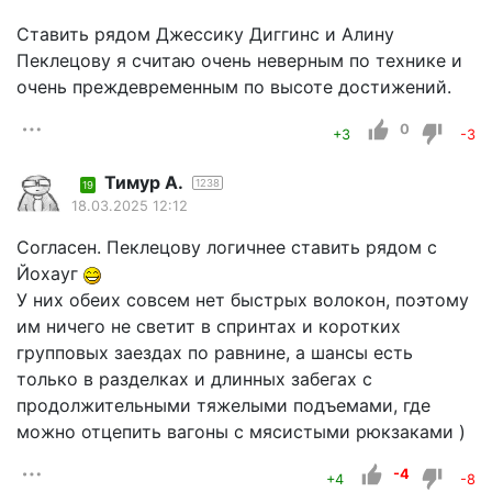
Ставить рядом Джессику Диггинс и Алину
Пеклецову я считаю очень неверным по технике и
очень преждевременным по высоте достижений.
0
+3
-3
Тимур А.
1238
19
18.03.2025 12:12
Согласен. Пеклецову логичнее ставить рядом с
Йохауг
У них обеих совсем нет быстрых волокон, поэтому
им ничего не светит в спринтах и коротких
групповых заездах по равнине, а шансы есть
только в разделках и длинных забегах с
продолжительными тяжелыми подъемами, где
можно отцепить вагоны с мясистыми рюкзаками )
-4
+4
-8