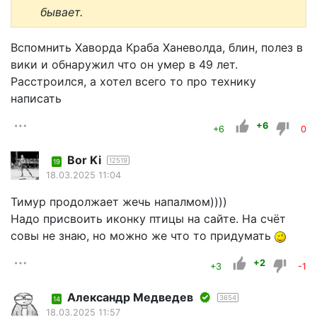
бывает.
Вспомнить Хаворда Краба Ханеволда, блин, полез в
вики и обнаружил что он умер в 49 лет.
Расстроился, а хотел всего то про технику
написать
+6
+6
0
Bor Ki
12519
19
18.03.2025 11:04
Тимур продолжает жечь напалмом))))
Надо присвоить иконку птицы на сайте. На счёт
совы не знаю, но можно же что то придумать
+2
+3
-1
Александр Медведев
3654
14
18.03.2025 11:57