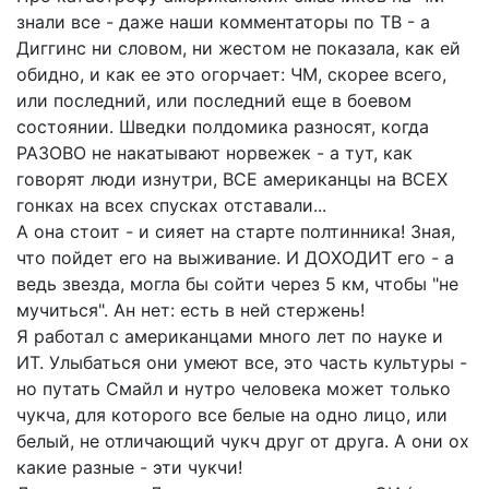
знали все - даже наши комментаторы по ТВ - а
Диггинс ни словом, ни жестом не показала, как ей
обидно, и как ее это огорчает: ЧМ, скорее всего,
или последний, или последний еще в боевом
состоянии. Шведки полдомика разносят, когда
РАЗОВО не накатывают норвежек - а тут, как
говорят люди изнутри, ВСЕ американцы на ВСЕХ
гонках на всех спусках отставали...
А она стоит - и сияет на старте полтинника! Зная,
что пойдет его на выживание. И ДОХОДИТ его - а
ведь звезда, могла бы сойти через 5 км, чтобы "не
мучиться". Ан нет: есть в ней стержень!
Я работал с американцами много лет по науке и
ИТ. Улыбаться они умеют все, это часть культуры -
но путать Смайл и нутро человека может только
чукча, для которого все белые на одно лицо, или
белый, не отличающий чукч друг от друга. А они ох
какие разные - эти чукчи!