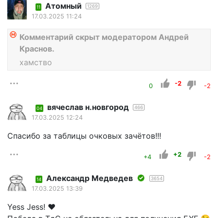
Атомный
1269
11
17.03.2025 11:24
Комментарий скрыт модератором Андрей
Краснов.
хамство
-2
0
-2
вячеслав н.новгород
466
04
17.03.2025 12:24
Спасибо за таблицы очковых зачётов!!!
+2
+4
-2
Александр Медведев
3654
14
17.03.2025 13:39
Yess Jess! ❤️