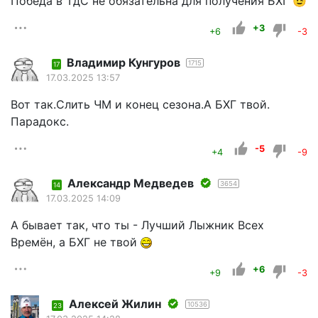
Победа в ТдС не обязательна для получения БХГ 😉
+3
+6
-3
Владимир Кунгуров
1715
17
17.03.2025 13:57
Вот так.Слить ЧМ и конец сезона.А БХГ твой.
Парадокс.
-5
+4
-9
Александр Медведев
3654
14
17.03.2025 14:09
А бывает так, что ты - Лучший Лыжник Всех
Времён, а БХГ не твой
+6
+9
-3
Алексей Жилин
10536
23