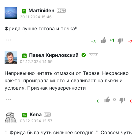
Martiniden
2979
11
30.11.2024 15:46
Фрида лучше готова и точка!!
+1
+3
-2
Павел Кириловский
5584
15
02.12.2024 14:59
Непривычно читать отмазки от Терезе. Некрасиво
как-то: проиграла много и сваливает на лыжи и
условия. Признак неуверенности
0
0
0
Kena
120
02
03.12.2024 12:57
"...Фрида была чуть сильнее сегодня.." Совсем чуть