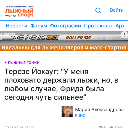
Войти
Новости
Форум
Фотографии
Протоколы
Архи
РЕКЛАМА
ЛЫЖНЫЕ ГОНКИ
Терезе Йохауг: "У меня
плоховато держали лыжи, но, в
любом случае, Фрида была
сегодня чуть сильнее"
Мария Александрова
RUNO
29.11.2024 21:02
5
5288