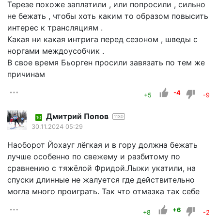
Терезе похоже заплатили , или попросили , сильно
не бежать , чтобы хоть каким то образом повысить
интерес к трансляциям .
Какая ни какая интрига перед сезоном , шведы с
норгами междоусобчик .
В свое время Бьорген просили завязать по тем же
причинам
-4
+5
-9
Дмитрий Попов
1130
10
30.11.2024 05:29
Наоборот Йохауг лёгкая и в гору должна бежать
лучше особенно по свежему и разбитому по
сравнению с тяжёлой Фридой.Лыжи укатили, на
спуски длинные не жалуется где действительно
могла много проиграть. Так что отмазка так себе
+6
+8
-2