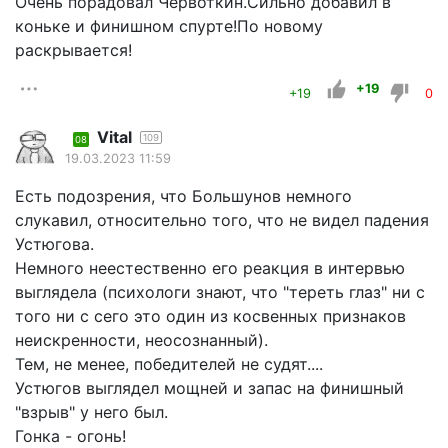
Очень порадовал Червоткин.Сильно добавил в
коньке и финишном спурте!По новому
раскрывается!
+19
+19
0
Vital
109
08
19.03.2023 11:59
Есть подозрения, что Большунов немного
слукавил, относительно того, что не видел падения
Устюгова.
Немного неестественно его реакция в интервью
выглядела (психологи знают, что "тереть глаз" ни с
того ни с сего это один из косвенных признаков
неискренности, неосознанный).
Тем, не менее, победителей не судят....
Устюгов выглядел мощней и запас на финишный
"взрыв" у него был.
Гонка - огонь!