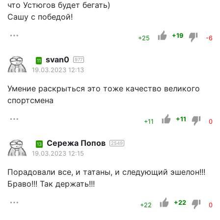
что Устюгов будет бегать)
Сашу с победой!
+19
+25
-6
svan0
977
11
19.03.2023 12:13
Умение раскрыться это тоже качество великого
спортсмена
+11
+11
0
Сережа Попов
2549
13
19.03.2023 12:15
Порадовали все, и татаны, и следующий эшелон!!!
Браво!!! Так держать!!!
+22
+22
0