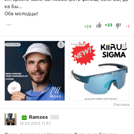
ка Бы...
Оба молодцы!
+23
+24
-1
РЕКЛАМА
РЕКЛАМА
Реклама
Ramzes
1454
06
19.03.2023 11:57