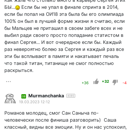
Как жаль что столько много в карьере Сергея этих
БЫ...
Если бы не упал в финале спринта в 2014,
если бы попал на ОИ18 эта была бы его олимпиада
100% он был в лучшей форме жизни я считаю, если
бы Мальцев не приташил в своем забеге всех и не
выбил ради своего просто попадание статистом в
финал Сергея... И вот очередное если бы. Каждый
раз невероятно болею за Сергея и каждый раз все
эти бы всплывают в памяти и накатывает печаль
что такой титан, титанище не смог полностью
раскрыться.
+32
+36
-4
Murmanchanka
4085
08
19.03.2023 12:12
Романов молодец, смог Сан Саныча по-
человечески после финиша разговорить) Саша
классный, видны все эмоции. Ну и он нас успокоил,