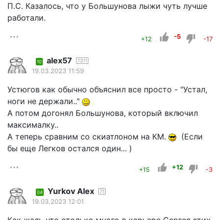
П.С. Казалось, что у Большунова лыжи чуть лучше
работали.
-5
+12
-17
alex57
7311
10
19.03.2023 11:59
Устюгов как обычно объяснил все просто - "Устал,
ноги не держали.."
А потом догонял Большунова, который включил
максималку..
А теперь сравним со скиатлоном на КМ.
(Если
бы еще Легков остался один... )
+12
+15
-3
Yurkov Alex
71
04
19.03.2023 12:01