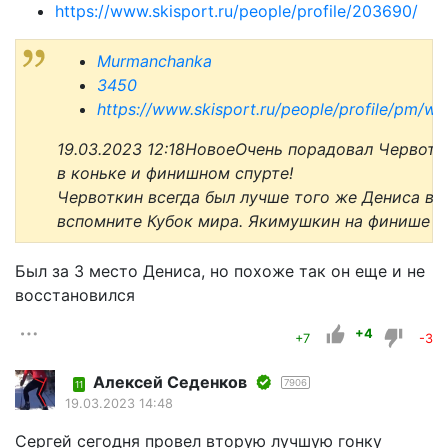
https://www.skisport.ru/people/profile/203690/
Murmanchanka
3450
https://www.skisport.ru/people/profile/pm/wr
19.03.2023 12:18НовоеОчень порадовал Червотк
в коньке и финишном спурте!
Червоткин всегда был лучше того же Дениса в 
вспомните Кубок мира. Якимушкин на финише 
Был за 3 место Дениса, но похоже так он еще и не
восстановился
+4
+7
-3
Алексей Седенков
7906
11
19.03.2023 14:48
Сергей сегодня провел вторую лучшую гонку