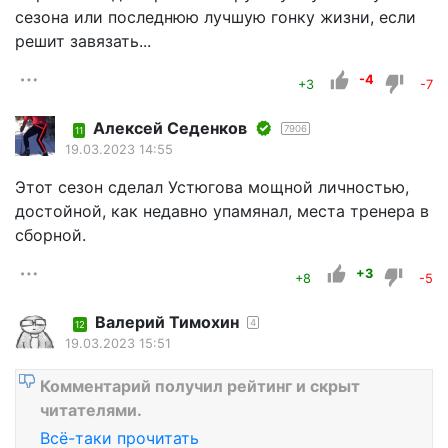
сезона или последнюю лучшую гонку жизни, если
решит завязать...
-4
+3
-7
Алексей Седенков
7906
11
19.03.2023 14:55
Этот сезон сделал Устюгова мощной личностью,
достойной, как недавно упамянал, места тренера в
сборной.
+3
+8
-5
Валерий Тимохин
4
12
19.03.2023 15:51
Комментарий получил рейтинг и скрыт
читателями.
Всё-таки прочитать