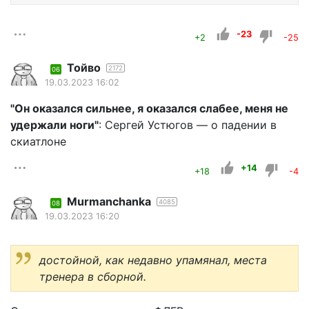
-23
+2
-25
Тойво
2172
06
19.03.2023 16:02
"Он оказался сильнее, я оказался слабее, меня не
удержали ноги"
: Сергей Устюгов — о падении в
скиатлоне
+14
+18
-4
Murmanchanka
4085
08
19.03.2023 16:20
достойной, как недавно упамянал, места
тренера в сборной.