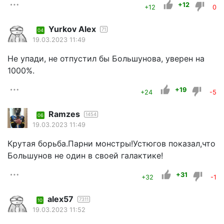
+12
+12
0
Yurkov Alex
71
04
19.03.2023 11:49
Не упади, не отпустил бы Большунова, уверен на
1000%.
+19
+24
-5
Ramzes
1454
06
19.03.2023 11:49
Крутая борьба.Парни монстры!Устюгов показал,что
Большунов не один в своей галактике!
+31
+32
-1
alex57
7311
10
19.03.2023 11:52