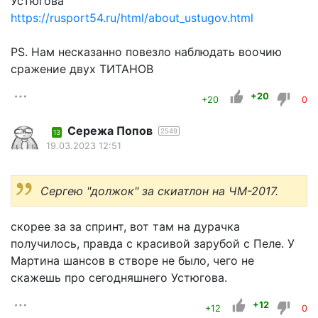
Устюгова
https://rusport54.ru/html/about_ustugov.html
PS. Нам несказанно повезло наблюдать воочию
сражение двух ТИТАНОВ
+20
+20
0
Сережа Попов
2549
13
19.03.2023 12:51
Сергею "должок" за скиатлон на ЧМ-2017.
скорее за за спринт, вот там на дурачка
получилось, правда с красивой зарубой с Пеле. У
Мартина шансов в створе не было, чего не
скажешь про сегодняшнего Устюгова.
+12
+12
0