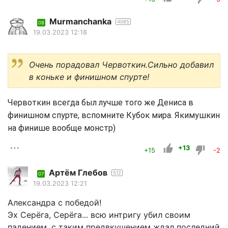
Murmanchanka
4085
08
19.03.2023 12:18
Очень порадовал Червоткин.Сильно добавил
в коньке и финишном спурте!
Червоткин всегда был лучше того же Дениса в
финишном спурте, вспомните Кубок мира. Якимушкин
на финише вообще монстр)
+13
+15
-2
Артём Глебов
512
07
19.03.2023 12:21
Александра с победой!
Эх Серёга, Серёга... всю интригу убил своим
падением, с таким предвкушением ждал последний