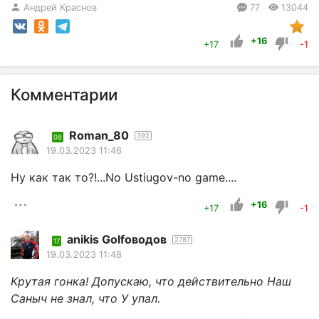
Андрей Краснов
77
13044
+16
+17
-1
Комментарии
Roman_80
392
08
19.03.2023 11:46
Ну как так то?!...No Ustiugov-no game....
+16
+17
-1
anikis Golfоводов
2787
17
19.03.2023 11:48
Крутая гонка! Допускаю, что действительно Наш
Саныч не знал, что У упал.