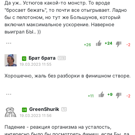
Да уж.. Устюгов какой-то монстр. То вроде
"бросает бежать", то почти все отыгрывает. Ладно
бы с пелотоном, но тут же Большунов, который
включил максимальное ускорение. Наверное
выиграл БЫ.. ))
+24
+26
-2
Брат брата
1318
10
19.03.2023 11:55
Хорошечно, жаль без разборки в финишном створе.
+9
+11
-2
GreenShurik
70
08
19.03.2023 11:56
Падение - реакция организма на усталость,
интересно было бы посмотреть финиш, если Бы, да