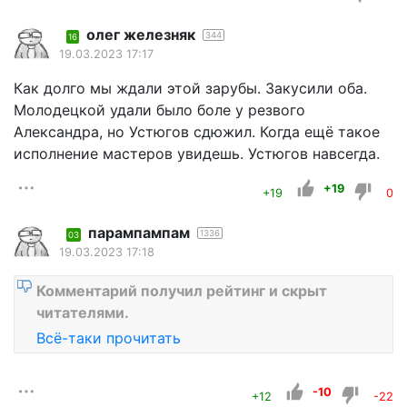
олег железняк
344
16
19.03.2023 17:17
Как долго мы ждали этой зарубы. Закусили оба.
Молодецкой удали было боле у резвого
Александра, но Устюгов сдюжил. Когда ещё такое
исполнение мастеров увидешь. Устюгов навсегда.
+19
+19
0
парампампам
1336
03
19.03.2023 17:18
Комментарий получил рейтинг и скрыт
читателями.
Всё-таки прочитать
-10
+12
-22