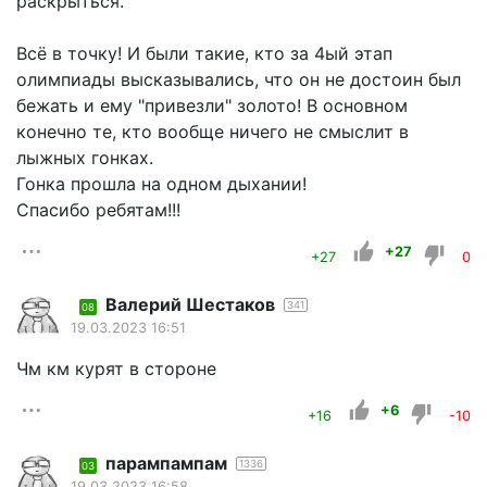
раскрыться.""
Всё в точку! И были такие, кто за 4ый этап
олимпиады высказывались, что он не достоин был
бежать и ему "привезли" золото! В основном
конечно те, кто вообще ничего не смыслит в
лыжных гонках.
Гонка прошла на одном дыхании!
Спасибо ребятам!!!
+27
+27
0
Валерий Шестаков
341
08
19.03.2023 16:51
Чм км курят в стороне
+6
+16
-10
парампампам
1336
03
19.03.2023 16:58