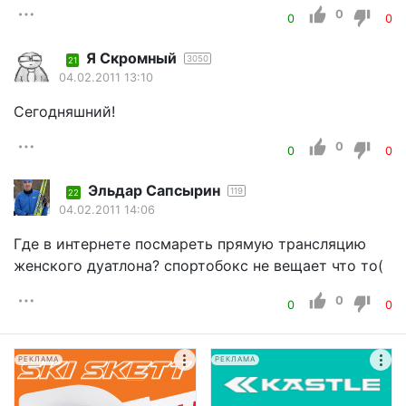
0
0
0
Я Скромный
3050
21
04.02.2011 13:10
Сегодняшний!
0
0
0
Эльдар Сапсырин
119
22
04.02.2011 14:06
Где в интернете посмареть прямую трансляцию
женского дуатлона? спортобокс не вещает что то(
0
0
0
РЕКЛАМА
РЕКЛАМА