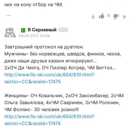
них на кону отбор на ЧМ.
0
0
0
Я Скромный
3050
21
04.02.2011 13:09
Завтрашний протокол на дуатлон.
Мужчины- без норвежцев, шведов, финнов, чехов,
даже наши друзья казахи игнорируют...
2хОЧ Ди Чента, ОЧ Пиллер Котрер, ЧМ Виттоз...
http://www.fis-ski.com/uk/604/610.html?
sector=CC&raceid=17475
Женщины- ОЧ Ковальчик, 2хОЧ Заксенбахер, 2хЧМ
Ольга Завьялова, 4хЧМ Сааринен, 3хЧМ Ропонен,
ЧМ Фоллис- 30 человек ровно!!!
http://www.fis-ski.com/uk/604/610.html?
sector=CC&raceid=17474