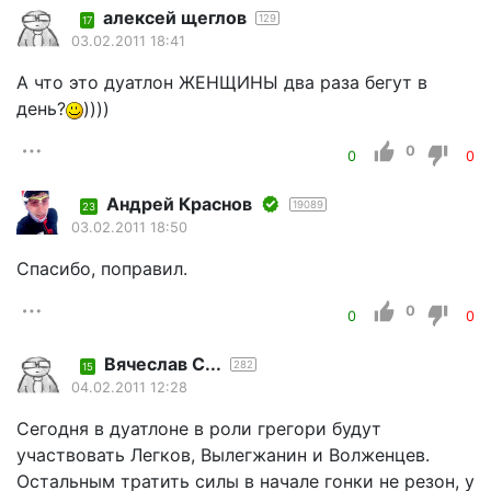
алексей щеглов
129
17
03.02.2011 18:41
А что это дуатлон ЖЕНЩИНЫ два раза бегут в
день?
))))
0
0
0
Андрей Краснов
19089
23
03.02.2011 18:50
Спасибо, поправил.
0
0
0
Вячеслав С...
282
15
04.02.2011 12:28
Сегодня в дуатлоне в роли грегори будут
участвовать Легков, Вылегжанин и Волженцев.
Остальным тратить силы в начале гонки не резон, у